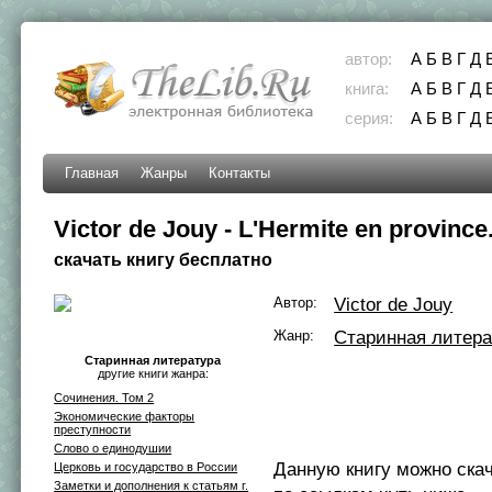
автор:
А
Б
В
Г
Д
книга:
А
Б
В
Г
Д
серия:
А
Б
В
Г
Д
Главная
Жанры
Контакты
Victor de Jouy - L'Hermite en province.
скачать книгу бесплатно
Автор:
Victor de Jouy
Жанр:
Старинная литера
Старинная литература
другие книги жанра:
Сочинения. Том 2
Экономические факторы
преступности
Слово о единодушии
Данную книгу можно ска
Церковь и государство в России
Заметки и дополнения к статьям г.