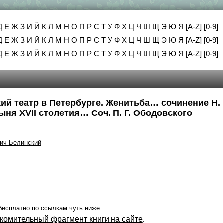
Д
Е
Ж
З
И
Й
К
Л
М
Н
О
П
Р
С
Т
У
Ф
Х
Ц
Ч
Ш
Щ
Э
Ю
Я
[A-Z]
[0-9]
Д
Е
Ж
З
И
Й
К
Л
М
Н
О
П
Р
С
Т
У
Ф
Х
Ц
Ч
Ш
Щ
Э
Ю
Я
[A-Z]
[0-9]
Д
Е
Ж
З
И
Й
К
Л
М
Н
О
П
Р
С
Т
У
Ф
Х
Ц
Ч
Ш
Щ
Э
Ю
Я
[A-Z]
[0-9]
ий театр в Петербурге. Женитьба… сочинение Н. 
ыня XVII столетия… Соч. П. Г. Ободовского
вич Белинский
бесплатно по ссылкам чуть ниже.
акомительный фрагмент книги на сайте
.