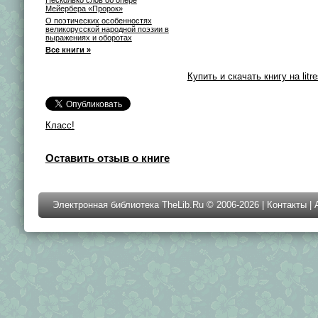
Несколько слов об опере
Мейербера «Пророк»
О поэтических особенностях
великорусской народной поэзии в
выражениях и оборотах
Все книги »
Купить и скачать книгу на litre
Класс!
Оставить отзыв о книге
Электронная библиотека TheLib.Ru © 2006-2026 |
Контакты
|