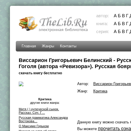
автор:
А
Б
В
Г
книга:
А
Б
В
Г
серия:
А
Б
В
Г
Главная
Жанры
Контакты
Виссарион Григорьевич Белинский - Русск
Гоголя (автора «Ревизора»). Русская бояр
скачать книгу бесплатно
Автор:
Виссарион Григорье
Жанр:
Критика
Критика
другие книги жанра:
Митя (,) купеческой сынок.
Рассказ. Соч. Г…
Русская грамматика Александра
Востокова…
Данную книгу можно скачать 
О Максиме Горьком
прочитать озн
Вы можете