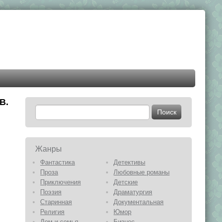
В.
Жанры
Фантастика
Детективы
Проза
Любовные романы
Приключения
Детские
Поэзия
Драматургия
Старинная
Документальная
Религия
Юмор
Дом и семья
Бизнес