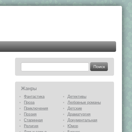
Жанры
Фантастика
Детективы
Проза
Любовные романы
Приключения
Детские
Поэзия
Драматургия
Старинная
Документальная
Религия
Юмор
Дом и семья
Бизнес