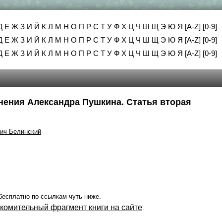
Д
Е
Ж
З
И
Й
К
Л
М
Н
О
П
Р
С
Т
У
Ф
Х
Ц
Ч
Ш
Щ
Э
Ю
Я
[A-Z]
[0-9]
Д
Е
Ж
З
И
Й
К
Л
М
Н
О
П
Р
С
Т
У
Ф
Х
Ц
Ч
Ш
Щ
Э
Ю
Я
[A-Z]
[0-9]
Д
Е
Ж
З
И
Й
К
Л
М
Н
О
П
Р
С
Т
У
Ф
Х
Ц
Ч
Ш
Щ
Э
Ю
Я
[A-Z]
[0-9]
нения Александра Пушкина. Статья вторая
вич Белинский
бесплатно по ссылкам чуть ниже.
акомительный фрагмент книги на сайте
.