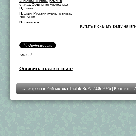
«Евгений Онегин», роман в
стихах. Сочинение Александра
Пушкина
Пушкин. Русский журнал о книгах
№01/2008
Все книги »
Купить и скачать книгу на litre
Класс!
Оставить отзыв о книге
Электронная библиотека TheLib.Ru © 2006-2026 |
Контакты
|