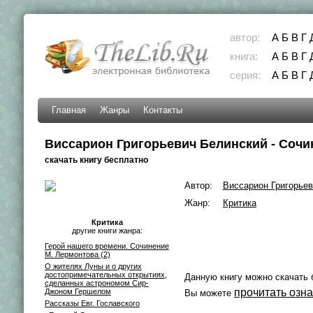
автор:
А
Б
В
Г
книга:
А
Б
В
Г
серия:
А
Б
В
Г
Главная
Жанры
Контакты
Виссарион Григорьевич Белинский - Сочи
скачать книгу бесплатно
Автор:
Виссарион Григорье
Жанр:
Критика
Критика
другие книги жанра:
Герой нашего времени. Сочинение
М. Лермонтова (2)
О жителях Луны и о других
достопримечательных открытиях,
Данную книгу можно скачать 
сделанных астрономом Сир-
прочитать озн
Джоном Гершелом
Вы можете
Рассказы Евг. Гославского