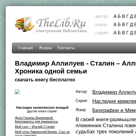
автор:
А
Б
В
Г
Д
книга:
А
Б
В
Г
Д
серия:
А
Б
В
Г
Д
Главная
Жанры
Контакты
Владимир Аллилуев - Сталин – Ал
Хроника одной семьи
скачать книгу бесплатно
Автор:
Владимир Аллил
Серия:
Наследие кремле
Наследие кремлевских вождей
Жанр:
Биографии и Мем
другие книги серии:
Дело Галины Брежневой.
В своей книге-размышле
Бриллианты для принцессы
племянник Сталина пове
Мой сын – Иосиф Сталин
судьбах трех поколений
Мой отец Лаврентий Берия. Сын за
отца отвечает…