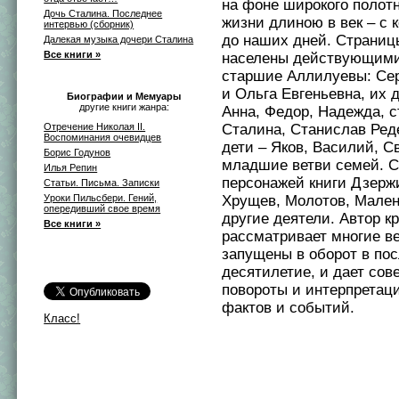
на фоне широкого полот
Дочь Сталина. Последнее
жизни длиною в век – с к
интервью (сборник)
до наших дней. Страницы
Далекая музыка дочери Сталина
Все книги »
населены действующими
старшие Аллилуевы: Се
и Ольга Евгеньевна, их д
Биографии и Мемуары
другие книги жанра:
Анна, Федор, Надежда, 
Отречение Николая II.
Сталина, Станислав Реде
Воспоминания очевидцев
дети – Яков, Василий, С
Борис Годунов
младшие ветви семей. 
Илья Репин
персонажей книги Дзерж
Статьи. Письма. Записки
Уроки Пильсбери. Гений,
Хрущев, Молотов, Мален
опередивший свое время
другие деятели. Автор к
Все книги »
рассматривает многие в
запущены в оборот в по
десятилетие, и дает со
повороты и интерпретац
фактов и событий.
Класс!