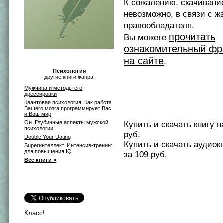
К сожалению, скачивани
невозможно, в связи с ж
правообладателя.
прочитать
Вы можете
ознакомительный фр
на сайте
.
Психология
другие книги жанра:
Мужчина и методы его
дрессировки
Квантовая психология. Как работа
Вашего мозга программирует Вас
и Ваш мир
Он. Глубинные аспекты мужской
Купить и скачать книгу на 
психологии
руб.
Double Your Dating
Купить и скачать аудиокни
Superинтеллект. Интенсив-тренинг
для повышения IQ
за 109 руб.
Все книги »
Класс!