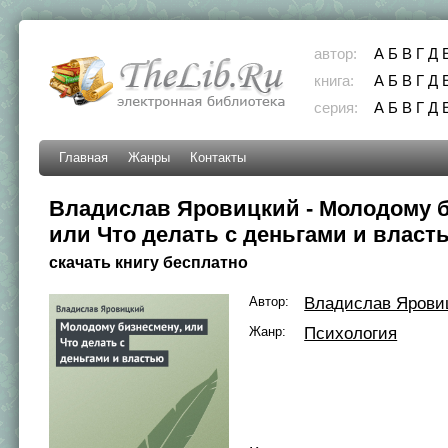
автор:
А
Б
В
Г
Д
книга:
А
Б
В
Г
Д
серия:
А
Б
В
Г
Д
Главная
Жанры
Контакты
Владислав Яровицкий - Молодому б
или Что делать с деньгами и власт
скачать книгу бесплатно
Автор:
Владислав Ярови
Жанр:
Психология