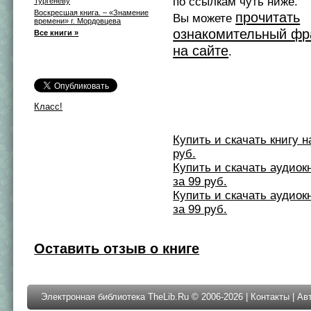
по ссылкам чуть ниже.
Тургеневу
Воскресшая книга. – «Знамение
прочитать
Вы можете
времени» г. Мордовцева
ознакомительный фр
Все книги »
на сайте
.
Класс!
Купить и скачать книгу на 
руб.
Купить и скачать аудиокни
за 99 руб.
Купить и скачать аудиокни
за 99 руб.
Оставить отзыв о книге
Электронная библиотека TheLib.Ru © 2006-2026 |
Контакты
|
Ав