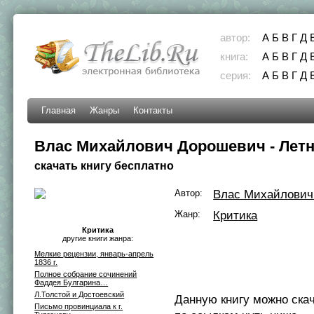
автор:
А
Б
В
Г
Д
книга:
А
Б
В
Г
Д
серия:
А
Б
В
Г
Д
Главная
Жанры
Контакты
Влас Михайлович Дорошевич - Летн
скачать книгу бесплатно
Автор:
Влас Михайлович
Жанр:
Критика
Критика
другие книги жанра:
Мелкие рецензии, январь-апрель
1836 г.
Полное собрание сочинений
Фаддея Булгарина…
Л.Толстой и Достоевский
Данную книгу можно ска
Письмо провинциала к г.