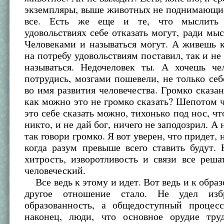
экземпляры, выше животных не поднимающие
все. Есть же еще и те, что мыслить
удовольствиях себе отказать могут, ради мыс
Человеками и называться могут. А живешь к
на потребу удовольствиям поставил, так и не
называться. Недочеловек ты. А хочешь чел
потрудись, мозгами пошевели, не только себе
во имя развития человечества. Громко сказан
как можно это не громко сказать? Шепотом ч
это себе сказать можно, тихонько под нос, ч
никто, и не дай бог, ничего не заподозрил. А 
так говори громко. Я вот уверен, что придет, 
когда разум превыше всего ставить будут. 
хитрость, изворотливость и связи все реша
человеческий.
Все ведь к этому и идет. Вот ведь и к обра
другое отношение стало. Не удел из
образованность, а общедоступный процес
наконец, люди, что основное орудие тру