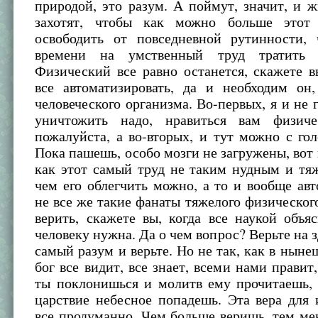
природой, это разум. А поймут, значит, и 
захотят, чтобы как можно больше этот
освободить от повседневной рутинности,
времени на умственный труд тратить
Физический все равно останется, скажете 
все автоматизировать, да и необходим он,
человеческого организма. Во-первых, я и не г
уничтожить надо, нравиться вам физиче
пожалуйста, а во-вторых, и тут можно с гол
Пока пашешь, особо мозги не загружены, вот
как этот самый труд не таким нудным и тя
чем его облегчить можно, а то и вообще авт
не все же такие фанаты тяжелого физического
верить, скажете вы, когда все наукой объяс
человеку нужна. Да о чем вопрос? Верьте на з
самый разум и верьте. Но не так, как в ныне
бог все видит, все знает, всеми нами правит
ты поклонишься и молитв ему прочитаешь, 
царствие небесное попадешь. Эта вера для 
все продуманно. Чем больше веришь, тем м