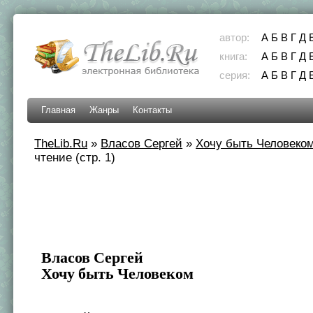
автор:
А
Б
В
Г
Д
книга:
А
Б
В
Г
Д
серия:
А
Б
В
Г
Д
Главная
Жанры
Контакты
TheLib.Ru
»
Власов Сергей
»
Хочу быть Человеко
чтение (стр. 1)
Власов Сергей
Хочу быть Человеком