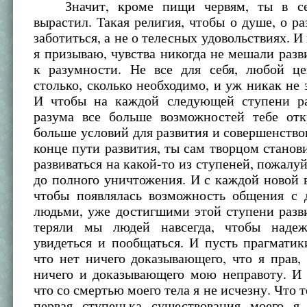
Значит, кроме пищи червям, ты в се
вырастил. Такая религия, чтобы о душе, о ра
заботиться, а не о телесных удовольствиях. И
я призываю, чувства никогда не мешали разв
к разумности. Не все для себя, любой це
столько, сколько необходимо, и уж никак не з
И чтобы на каждой следующей ступени ра
разума все больше возможностей тебе отк
больше условий для развития и совершенство
конце пути развития, ты сам творцом станови
развиваться на какой-то из ступеней, пожалуй
до полного уничтожения. И с каждой новой
чтобы появлялась возможность общения с 
людьми, уже достигшими этой ступени разв
теряли мы людей навсегда, чтобы наде
увидеться и пообщаться. И пусть прагматик
что нет ничего доказывающего, что я прав,
ничего и доказывающего мою неправоту. И 
что со смертью моего тела я не исчезну. Что т
первая ступенька существования моего я