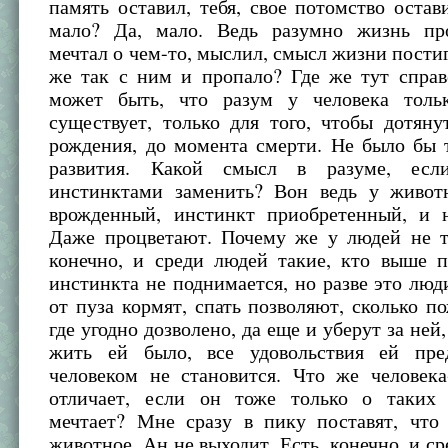
память оставил, тебя, свое потомство остави
мало? Да, мало. Ведь разумно жизнь пр
мечтал о чем-то, мыслил, смысл жизни постига
же так с ним и пропало? Где же тут справ
может быть, что разум у человека толь
существует, только для того, чтобы дотян
рождения, до момента смерти. Не было бы 
развития. Какой смысл в разуме, ес
инстинктами заменить? Вон ведь у живот
врожденный, инстинкт приобретенный, и н
Даже процветают. Почему же у людей не та
конечно, и среди людей такие, кто выше п
инстинкта не поднимается, но разве это лю
от пуза кормят, спать позволяют, сколько по
где угодно дозволено, да еще и уберут за ней
жить ей было, все удовольствия ей пре
человеком не становится. Что же человека
отличает, если он тоже только о таких 
мечтает? Мне сразу в пику поставят, что 
животное. Ан не выходит. Есть, конечно, и ср