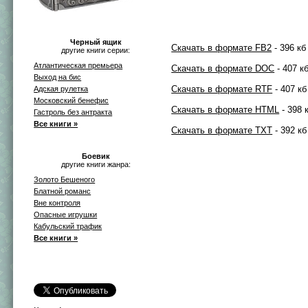
Черный ящик
Скачать в формате FB2
- 396 кб
другие книги серии:
Атлантическая премьера
Скачать в формате DOC
- 407 к
Выход на бис
Скачать в формате RTF
- 407 кб
Адская рулетка
Московский бенефис
Скачать в формате HTML
- 398 
Гастроль без антракта
Все книги »
Скачать в формате TXT
- 392 кб
Боевик
другие книги жанра:
Золото Бешеного
Блатной романс
Вне контроля
Опасные игрушки
Кабульский трафик
Все книги »