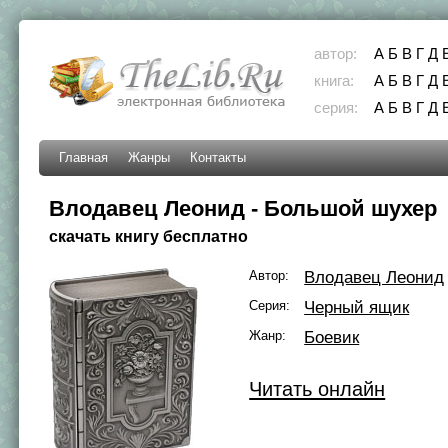
автор:
А
Б
В
Г
Д
книга:
А
Б
В
Г
Д
серия:
А
Б
В
Г
Д
Главная
Жанры
Контакты
Влодавец Леонид - Большой шухер
скачать книгу бесплатно
Автор:
Влодавец Леонид
Серия:
Черный ящик
Жанр:
Боевик
Читать онлайн