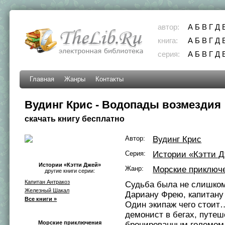
автор:
А
Б
В
Г
Д
книга:
А
Б
В
Г
Д
серия:
А
Б
В
Г
Д
Главная
Жанры
Контакты
Вудинг Крис - Водопады возмездия
скачать книгу бесплатно
Автор:
Вудинг Крис
Серия:
Истории «Кэтти 
Истории «Кэтти Джей»
Жанр:
Морские приключ
другие книги серии:
Капитан Антракоз
Судьба была не слишком
Железный Шакал
Дариану Фрею, капитану
Все книги »
Один экипаж чего стоит
демонист в бегах, путе
Морские приключения
бронированным големом