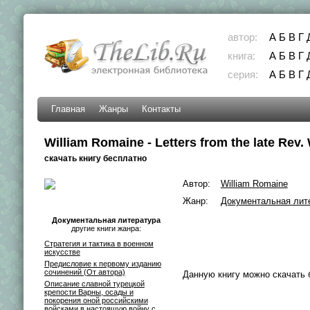
автор:
А
Б
В
Г
книга:
А
Б
В
Г
серия:
А
Б
В
Г
Главная
Жанры
Контакты
William Romaine - Letters from the late Rev
скачать книгу бесплатно
Автор:
William Romaine
Жанр:
Документальная лит
Документальная литература
другие книги жанра:
Стратегия и тактика в военном
искусстве
Предисловие к первому изданию
сочинений (От автора)
Данную книгу можно скачать 
Описание славной турецкой
крепости Варны, осады и
покорения оной российскими
войсками в настоящую войну с