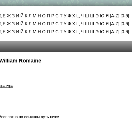
Д
Е
Ж
З
И
Й
К
Л
М
Н
О
П
Р
С
Т
У
Ф
Х
Ц
Ч
Ш
Щ
Э
Ю
Я
[A-Z]
[0-9]
Д
Е
Ж
З
И
Й
К
Л
М
Н
О
П
Р
С
Т
У
Ф
Х
Ц
Ч
Ш
Щ
Э
Ю
Я
[A-Z]
[0-9]
Д
Е
Ж
З
И
Й
К
Л
М
Н
О
П
Р
С
Т
У
Ф
Х
Ц
Ч
Ш
Щ
Э
Ю
Я
[A-Z]
[0-9]
. William Romaine
ература
бесплатно по ссылкам чуть ниже.