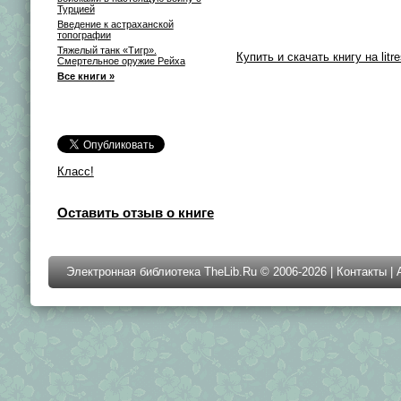
Турцией
Введение к астраханской
топографии
Тяжелый танк «Тигр».
Купить и скачать книгу на litre
Смертельное оружие Рейха
Все книги »
Класс!
Оставить отзыв о книге
Электронная библиотека TheLib.Ru © 2006-2026 |
Контакты
|