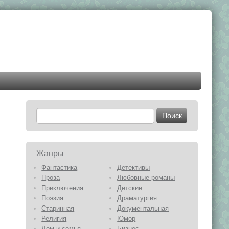
Жанры
Фантастика
Детективы
Проза
Любовные романы
Приключения
Детские
Поэзия
Драматургия
Старинная
Документальная
Религия
Юмор
Дом и семья
Бизнес