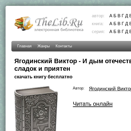
автор:
А
Б
В
Г
Д
книга:
А
Б
В
Г
Д
серия:
А
Б
В
Г
Д
Главная
Жанры
Контакты
Ягодинский Виктор - И дым отечест
сладок и приятен
скачать книгу бесплатно
Автор:
Ягодинский Викто
Читать онлайн