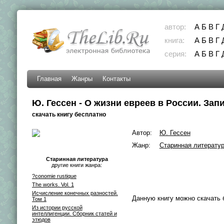
автор:
А
Б
В
Г
книга:
А
Б
В
Г
серия:
А
Б
В
Г
Главная
Жанры
Контакты
Ю. Гессен - О жизни евреев в России. За
скачать книгу бесплатно
Автор:
Ю. Гессен
Жанр:
Старинная литерату
Старинная литература
другие книги жанра:
?conomie rustique
The works. Vol. 1
Исчисление конечных разностей.
Данную книгу можно скачать 
Том 1
Из истории русской
интеллигенции. Сборник статей и
этюдов