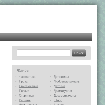
Жанры
Фантастика
Детективы
Проза
Любовные романы
Приключения
Детские
Поэзия
Драматургия
Старинная
Документальная
Религия
Юмор
Дом и семья
Бизнес