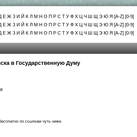
Д
Е
Ж
З
И
Й
К
Л
М
Н
О
П
Р
С
Т
У
Ф
Х
Ц
Ч
Ш
Щ
Э
Ю
Я
[A-Z]
[0-9]
Д
Е
Ж
З
И
Й
К
Л
М
Н
О
П
Р
С
Т
У
Ф
Х
Ц
Ч
Ш
Щ
Э
Ю
Я
[A-Z]
[0-9]
Д
Е
Ж
З
И
Й
К
Л
М
Н
О
П
Р
С
Т
У
Ф
Х
Ц
Ч
Ш
Щ
Э
Ю
Я
[A-Z]
[0-9]
писка в Государственную Думу
ра
бесплатно по ссылкам чуть ниже.