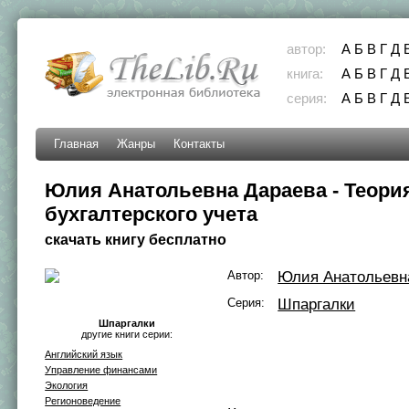
автор:
А
Б
В
Г
Д
книга:
А
Б
В
Г
Д
серия:
А
Б
В
Г
Д
Главная
Жанры
Контакты
Юлия Анатольевна Дараева - Теори
бухгалтерского учета
скачать книгу бесплатно
Автор:
Юлия Анатольевн
Серия:
Шпаргалки
Шпаргалки
другие книги серии:
Английский язык
Управление финансами
Экология
Регионоведение