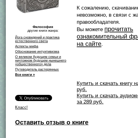
К сожалению, скачивани
невозможно, в связи с ж
правообладателя.
Философия
прочитать
Вы можете
другие книги жанра:
ознакомительный фр
Йога сновидений и практика
естественного света
на сайте
.
Аспекты мифа
Обоснование интуитивизма
О великом будущем семьи и
ничтожном будущем нынешнего
«общественного» дела
Путеводитель растерянных
Все книги »
Купить и скачать книгу на 
руб.
Купить и скачать аудиокни
за 289 руб.
Класс!
Оставить отзыв о книге