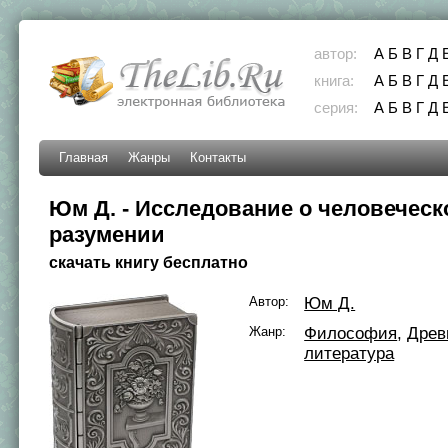
автор:
А
Б
В
Г
Д
книга:
А
Б
В
Г
Д
серия:
А
Б
В
Г
Д
Главная
Жанры
Контакты
Юм Д. - Исследование о человечес
разумении
скачать книгу бесплатно
Автор:
Юм Д.
Жанр:
Философия
,
Древ
литература