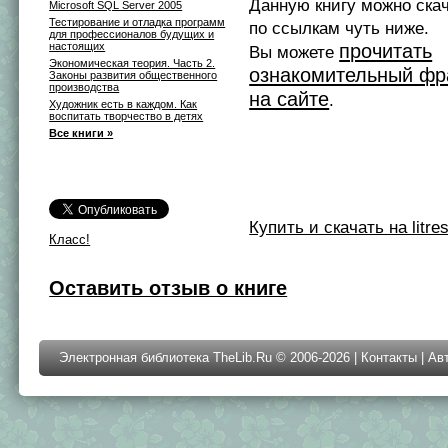
Данную книгу можно ска
Microsoft SQL Server 2005
Тестирование и отладка программ
по ссылкам чуть ниже.
для профессионалов будущих и
настоящих
прочитать
Вы можете
Экономическая теория. Часть 2.
ознакомительный фр
Законы развития общественного
производства
на сайте
.
Художник есть в каждом. Как
воспитать творчество в детях
Все книги »
Купить и скачать на litres
Класс!
Оставить отзыв о книге
Электронная библиотека TheLib.Ru © 2006-2026 |
Контакты
|
Ав