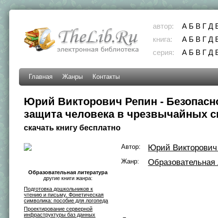
автор:
А
Б
В
Г
Д
книга:
А
Б
В
Г
Д
серия:
А
Б
В
Г
Д
Главная
Жанры
Контакты
Юрий Викторович Репин - Безопасн
защита человека в чрезвычайных с
скачать книгу бесплатно
Автор:
Юрий Викторович
Жанр:
Образовательная 
Образовательная литература
другие книги жанра:
Подготовка дошкольников к
чтению и письму. Фонетическая
символика: пособие для логопеда
Проектирование серверной
инфраструктуры баз данных