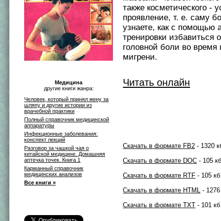
также косметического - у
проявление, т. е. саму б
узнаете, как с помощью 
тренировки избавиться 
головной боли во время
мигрени.
Читать онлайн
Медицина
другие книги жанра:
Человек, который принял жену за
шляпу и другие истории из
врачебной практики
Полный справочник медицинской
аппаратуры
Инфекционные заболевания:
конспект лекций
Скачать в формате FB2
- 1320 к
Разговор за чашкой чая о
китайской медицине. Домашняя
Скачать в формате DOC
- 105 к
аптечка точек. Книга 1
Карманный справочник
медицинских анализов
Скачать в формате RTF
- 105 кб
Все книги »
Скачать в формате HTML
- 1276
Скачать в формате TXT
- 101 кб