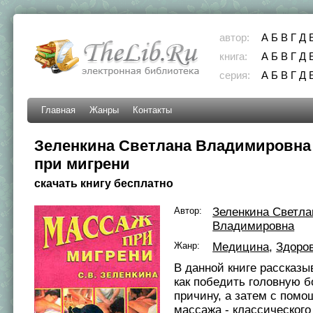
автор:
А
Б
В
Г
Д
книга:
А
Б
В
Г
Д
серия:
А
Б
В
Г
Д
Главная
Жанры
Контакты
Зеленкина Светлана Владимировна 
при мигрени
скачать книгу бесплатно
Автор:
Зеленкина Светла
Владимировна
Жанр:
Медицина
,
Здоро
В данной книге рассказы
как победить головную б
причину, а затем с пом
массажа - классического 