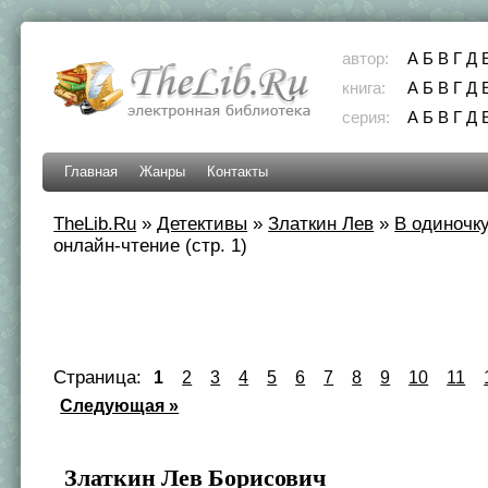
автор:
А
Б
В
Г
Д
книга:
А
Б
В
Г
Д
серия:
А
Б
В
Г
Д
Главная
Жанры
Контакты
TheLib.Ru
»
Детективы
»
Златкин Лев
»
В одиночк
онлайн-чтение (стр. 1)
Страница:
1
2
3
4
5
6
7
8
9
10
11
Следующая »
Златкин Лев Борисович