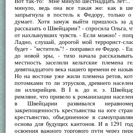
Вот так-то! "Мне минуло шестнадцать лет!.."
минуло, ведь она все такая же: как в ше
запрыгнула в постель к Федору, только 
думает. Хотя замуж выйти пришлось за др
рассказать о Швейцарии? - спросила Ольга, ч
от нахлынувших чувств. - Если можно! - поп
Ладно, слушай, дорогой мой террорист-сла
будет - "мститель"! - поправил ее Федор. - Е
до новой эры, - тихо начала рассказывать
местность заселили кельтские племена ге
девятнадцатого века нашего времени ее назыв
Но на востоке уже жили племена ретов, ко
потомками то ли этрусков, древнего населе
ли иллирийцев. В I в. до н. э. Швейца
римляне, что привело к романизации населе
в Швейцарии развивался неравноме
закрепощенность крестьянства на юге стра
крестьянство, объединенное в самоуправл
основа для будущих кантонов. И в 1291 год
освоения важного торгового пути через пер