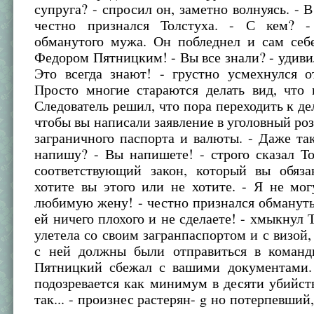
супруга? - спросил он, заметно волнуясь. - 
честно признался Толстуха. - С кем? -
обманутого мужа. Он побледнел и сам себе
Федором Пятницким! - Вы все знали? - удивил
Это всегда знают! - грустно усмехнулся о
Просто многие стараются делать вид, что 
Следователь решил, что пора переходить к дел
чтобы вы написали заявление в уголовный ро
заграничного паспорта и валюты. - Даже та
напишу? - Вы напишете! - строго сказал То
соответствующий закон, который вы обяза
хотите вы этого или не хотите. - Я не мо
любимую жену! - честно признался обманут
ей ничего плохого и не сделаете! - хмыкнул Т
улетела со своим загранпаспортом и с визой,
с ней должны были отправиться в команд
Пятницкий сбежал с вашими документами. 
подозревается как минимум в десяти убийств
так... - произнес растерян- g но потерпевший