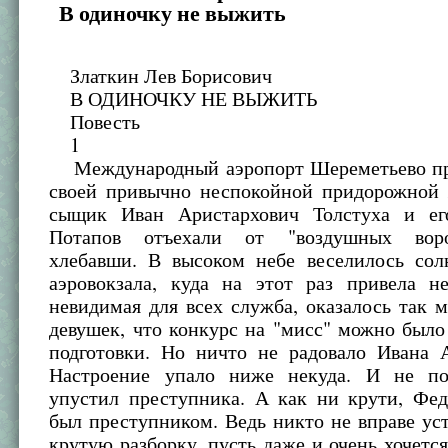
В одиночку не выжить
Златкин Лев Борисович
В ОДИНОЧКУ НЕ ВЫЖИТЬ
Повесть
1
Международный аэропорт Шереметьево пр
своей привычно неспокойной придорожной 
сыщик Иван Аристархович Толстуха и ег
Потапов отъехали от "воздушных вор
хлебавши. В высоком небе веселилось сол
аэровокзала, куда на этот раз привела не
невидимая для всех служба, оказалось так 
девушек, что конкурс на "мисс" можно было
подготовки. Но ничто не радовало Ивана А
Настроение упало ниже некуда. И не по
упустил преступника. А как ни крути, Фе
был преступником. Ведь никто не вправе ус
крутую разборку, пусть даже и очень хочетс