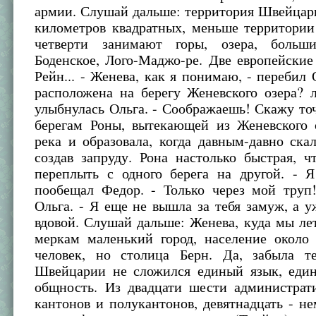
армии. Слушай дальше: территория Швейцар
километров квадратных, меньше территории
четверти занимают горы, озера, больши
Боденское, Лого-Маджо-ре. Две европейские
Рейн... - Женева, как я понимаю, - перебил 
расположена на берегу Женевского озера? 
улыбнулась Ольга. - Соображаешь! Скажу то
берегам Роны, вытекающей из Женевского о
река и образовала, когда давным-давно ска
создав запруду. Рона настолько быстрая, 
переплыть с одного берега на другой. - Я
пообещал Федор. - Только через мой труп!
Ольга. - Я еще не вышла за тебя замуж, а у
вдовой. Слушай дальше: Женева, куда мы л
меркам маленький город, население около 
человек, но столица Берн. Да, забыла те
Швейцарии не сложился единый язык, един
общность. Из двадцати шести администрат
кантонов и полукантонов, девятнадцать - н