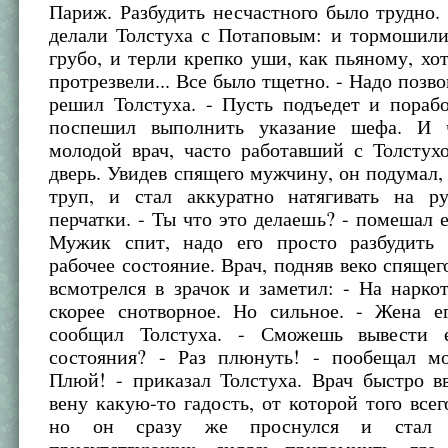
Париж. Разбудить несчастного было трудно.
делали Толстуха с Потаповым: и тормошили
грубо, и терли крепко уши, как пьяному, хо
протрезвели... Все было тщетно. - Надо позво
решил Толстуха. - Пусть подъедет и пораб
поспешил выполнить указание шефа. И ч
молодой врач, часто работавший с Толстух
дверь. Увидев спящего мужчину, он подумал,
труп, и стал аккуратно натягивать на р
перчатки. - Ты что это делаешь? - помешал е
Мужик спит, надо его просто разбудить
рабочее состояние. Врач, подняв веко спящег
всмотрелся в зрачок и заметил: - На нарко
скорее снотворное. Но сильное. - Жена ег
сообщил Толстуха. - Сможешь вывести е
состояния? - Раз плюнуть! - пообещал мо
Плюй! - приказал Толстуха. Врач быстро в
вену какую-то гадость, от которой того всег
но он сразу же проснулся и стал 