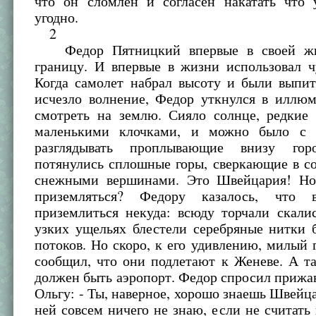
что он сломлен и согласен накатать что 
угодно.
2
Федор Пятницкий впервые в своей жи
границу. И впервые в жизни использовал ч
Когда самолет набрал высоту и были выпит
исчезло волнение, Федор уткнулся в иллюм
смотреть на землю. Сияло солнце, редкие 
маленькими клочками, и можно было с у
разглядывать проплывающие внизу го
потянулись сплошные горы, сверкающие в с
снежными вершинами. Это Швейцария! Но
приземляться? Федору казалось, что
приземлиться некуда: всюду торчали скали
узких ущельях блестели серебряные нитки 
потоков. Но скоро, к его удивлению, милый 
сообщил, что они подлетают к Женеве. А та
должен быть аэропорт. Федор спросил приж
Ольгу: - Ты, наверное, хорошо знаешь Швейца
ней совсем ничего не знаю, если не считать 