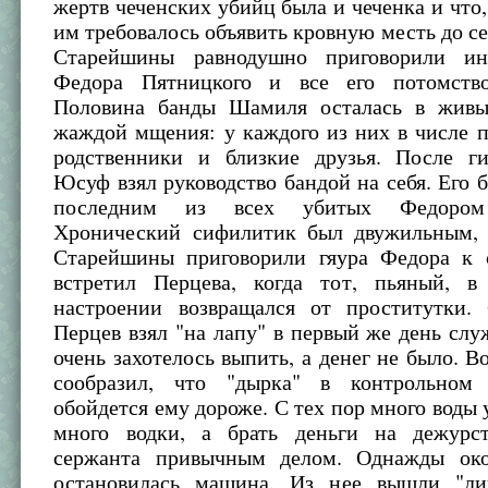
жертв чеченских убийц была и чеченка и что, 
им требовалось объявить кровную месть до се
Старейшины равнодушно приговорили ино
Федора Пятницкого и все его потомство
Половина банды Шамиля осталась в живы
жаждой мщения: у каждого из них в числе 
родственники и близкие друзья. После 
Юсуф взял руководство бандой на себя. Его 
последним из всех убитых Федором
Хронический сифилитик был двужильным, 
Старейшины приговорили гяура Федора к
встретил Перцева, когда тот, пьяный, в
настроении возвращался от проститутки
Перцев взял "на лапу" в первый же день слу
очень захотелось выпить, а денег не было. В
сообразил, что "дырка" в контрольном 
обойдется ему дороже. С тех пор много воды 
много водки, а брать деньги на дежурс
сержанта привычным делом. Однажды око
остановилась машина. Из нее вышли "ли