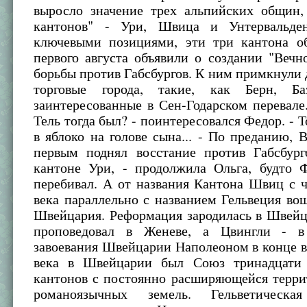
выросло значение трех альпийских общин, 
кантонов" - Ури, Швица и Унтервальден
ключевыми позициями, эти три кантона о
первого августа объявили о создании "Вечн
борьбы против Габсбургов. К ним примкнули 
торговые города, такие, как Берн, Ба
заинтересованные в Сен-Годарском перевале.
Тель тогда был? - поинтересовался Федор. - Т
в яблоко на голове сына... - По преданию, 
первым поднял восстание против Габсбур
кантоне Ури, - продолжила Ольга, будто 
перебивал. А от названия Кантона Швиц с 
века параллельно с названием Гельвеция во
Швейцария. Реформация зародилась в Швейц
проповедовал в Женеве, а Цвингли - 
завоевания Швейцарии Наполеоном в конце 
века в Швейцарии был Союз тринадцати 
кантонов с постоянно расширяющейся терри
романоязычных земель. Гельветическая