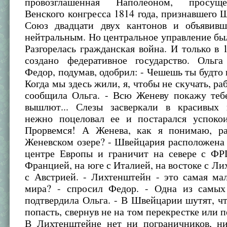
провозглашенная Наполеоном, просущ
Венского конгресса 1814 года, признавшего
Союз двадцати двух кантонов и объявивш
нейтральным. Но центральное управление бы
Разгорелась гражданская война. И только в 
создано федеративное государство. Ольга
Федор, подумав, одобрил: - Чешешь ты будто 
Когда мы здесь жили, я, чтобы не скучать, ра
сообщила Ольга. - Всю Женеву покажу тебе
вышлют... Слезы засверкали в красивых 
нежно поцеловал ее и постарался успокои
Прорвемся! А Женева, как я понимаю, р
Женевском озере? - Швейцария расположена
центре Европы и граничит на севере с ФРГ
Францией, на юге с Италией, на востоке с Л
с Австрией. - Лихтенштейн - это самая ма
мира? - спросил Федор. - Одна из самых
подтвердила Ольга. - В Швейцарии шутят, ч
попасть, свернув не на том перекрестке или п
В Лихтенштейне нет ни пограничников, н