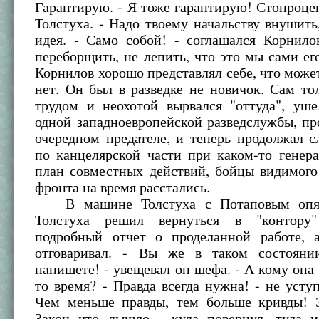
Гарантирую. - Я тоже гарантирую! Стопроцен
Толстуха. - Надо твоему начальству внушить
идея. - Само собой! - соглашался Корнило
переборщить, не лепить, что это мы сами его
Корнилов хорошо представлял себе, что может
нет. Он был в разведке не новичок. Сам то
трудом и неохотой вырвался "оттуда", уше
одной западноевропейской разведслужбы, п
очередном предателе, и теперь продолжал 
по канцелярской части при каком-то генера
план совместных действий, бойцы видимого
фронта на время расстались.
В машине Толстуха с Потаповым опят
Толстуха решил вернуться в "контору
подробный отчет о проделанной работе, 
отговаривал. - Вы же в таком состояни
напишете! - увещевал он шефа. - А кому она
то время? - Правда всегда нужна! - не уступ
Чем меньше правды, тем больше кривды! Э
Закон что дышло - куда повернул, туда 