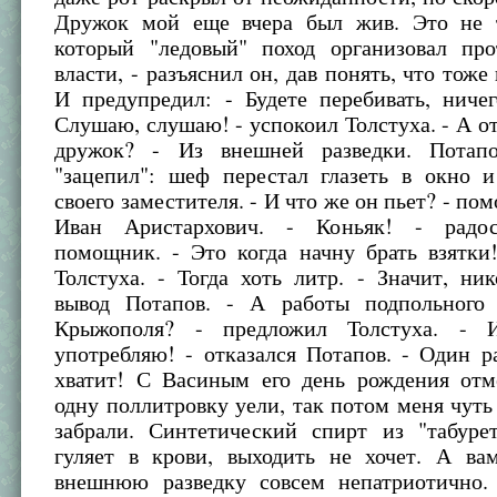
Дружок мой еще вчера был жив. Это не 
который "ледовый" поход организовал про
власти, - разъяснил он, дав понять, что тоже
И предупредил: - Будете перебивать, ниче
Слушаю, слушаю! - успокоил Толстуха. - А от
дружок? - Из внешней разведки. Потапо
"зацепил": шеф перестал глазеть в окно и
своего заместителя. - И что же он пьет? - по
Иван Аристархович. - Коньяк! - радо
помощник. - Это когда начну брать взятки
Толстуха. - Тогда хоть литр. - Значит, ник
вывод Потапов. - А работы подпольного 
Крыжополя? - предложил Толстуха. - 
употребляю! - отказался Потапов. - Один р
хватит! С Васиным его день рождения отм
одну поллитровку уели, так потом меня чут
забрали. Синтетический спирт из "табуре
гуляет в крови, выходить не хочет. А ва
внешнюю разведку совсем непатриотично