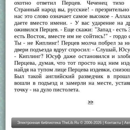
охотно ответил Перцев. Чеченец тихо р
Странный народ вы, русские! - презрительно 
нас это слово означает самое высокое - Аллах
даете вместо имени. - У вас ударение на д
оживился Перцев. - Еще скажи: "Запад - есть 
есть Восток, вместе им не сойтись!" - гордо 
Ты - не Киплинг! Перцев молча побрел за н
двери подъезда вдруг спросил: - Слушай, Юсу
- Киплинг? Юсуф даже остановился и злобн
Перцева, думая, что тот просто над ним изде
найдя на тупом лице Перцева издевки, снизоше
Был такой английский разведчик в прош
вошли в подъезд и замерли на месте, уста
точку - на дуло пистолета.
>>
Электронная библиотека TheLib.Ru © 2006-2026 |
Контакты
|
Ав