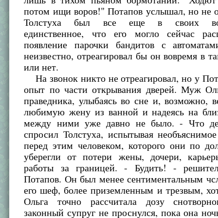
потом ищи воров!" Потапов услышал, но не о
Толстуха был все еще в своих вос
единственное, что его могло сейчас рас
появление парочки бандитов с автомата
неизвестно, отреагировал бы он вовремя в т
или нет.
На звонок никто не отреагировал, но у По
опыт по части открывания дверей. Муж Ол
праведника, улыбаясь во сне и, возможно, 
любимую жену из ванной и надеясь на близ
между ними уже давно не было. - Что де
спросил Толстуха, испытывая необъяснимое
перед этим человеком, которого они по до
уберегли от потери жены, дочери, карьер
работы за границей. - Будить! - решите
Потапов. Он был менее сентиментальным чсл
его шеф, более приземленным и трезвым, хо
Ольга точно рассчитала дозу снотворно
законный супруг не проснулся, пока она ноч