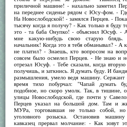
приличной машине! - нахально заметил Пер
на переднее сиденье рядом с Юсу-фом. - Гд
На Новослободской! - замялся Перцев. - Пока
тысячу когда я получу? - Как только я буду т
это - та баба Онупко! - объяснил Юсуф. -
мне какую-нибудь свою старую блядь.
начальник! Когда это я тебя обманывал? - А к
не платил? - Знаешь, кто вопросом на вопр
совсем было осмелел Перцев. - Не знаю и не
отрезал Юсуф. - Тебе сказали, когда вторую
получишь, и заткнись. Я думать буду. И банди
размышления, умело ведя машину. Сержант 
время тихо побурчал: "Чапай думать бу
подобное, но скоро умолк. Так, в тишине, 
улицы Новослободской, где почти у Савело
Перцев указал на большой дом. Там и ж
МУРа, торговавшая не только собой, но
уголовного розыска. Остановив машину
кавказец прервал молчание: - Как зовут эт