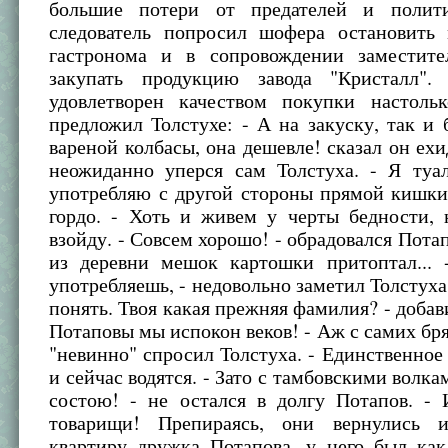
большие потери от предателей и полити
следователь попросил шофера остановить
гастронома и в сопровождении заместите
закупать продукцию завода "Кристалл".
удовлетворен качеством покупки настоль
предложил Толстухе: - А на закуску, так и 
вареной колбасы, она дешевле! сказал он ехи
неожиданно уперся сам Толстуха. - Я туа
употребляю с другой стороны прямой кишки
гордо. - Хоть и живем у черты бедности, 
взойду. - Совсем хорошо! - обрадовался Потап
из деревни мешок картошки притоптал... 
употребляешь, - недовольно заметил Толстуха,
понять. Твоя какая прежняя фамилия? - добави
Потаповы мы испокон веков! - Аж с самих бря
"невинно" спросил Толстуха. - Единственное 
и сейчас водятся. - Зато с тамбовскими волка
состою! - не остался в долгу Потапов. -
товарищи! Препираясь, они вернулись 
квартиру дружка Потапова, у него был как