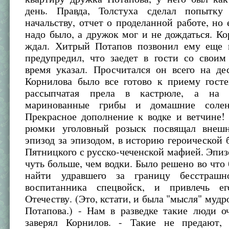
день. Правда, Толстуха сделал попытку
начальству, отчет о проделанной работе, но 
надо было, а дружок мог и не дождаться. К
ждал. Хитрый Потапов позвонил ему еще 
предупредил, что заедет в гости со свои
время указал. Просчитался он всего на де
Корнилова было все готово к приему госте
рассыпчатая прела в кастрюле, а на 
маринованные грибы и домашние солен
Прекрасное дополнение к водке и ветчине!
рюмки уголовный розыск посвящал внешн
эпизод за эпизодом, в историю героической
Пятницкого с русско-чеченской мафией. Эпиз
чуть больше, чем водки. Было решено во что 
найти удравшего за границу бесстрашно
воспитанника спецвойск, и привлечь е
Отечеству. (Это, кстати, и была "мысля" мудр
Потапова.) - Нам в разведке такие люди о
заверял Корнилов. - Такие не предают, 