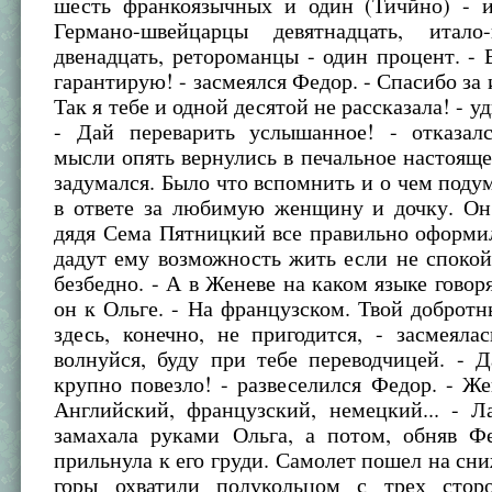
шесть франкоязычных и один (Тичйно) - и
Германо-швейцарцы девятнадцать, итало
двенадцать, ретороманцы - один процент. -
гарантирую! - засмеялся Федор. - Спасибо за
Так я тебе и одной десятой не рассказала! - у
- Дай переварить услышанное! - отказал
мысли опять вернулись в печальное настояще
задумался. Было что вспомнить и о чем подум
в ответе за любимую женщину и дочку. Он 
дядя Сема Пятницкий все правильно оформи
дадут ему возможность жить если не спокой
безбедно. - А в Женеве на каком языке говоря
он к Ольге. - На французском. Твой доброт
здесь, конечно, не пригодится, - засмеяла
волнуйся, буду при тебе переводчицей. - 
крупно повезло! - развеселился Федор. - Же
Английский, французский, немецкий... - Л
замахала руками Ольга, а потом, обняв Ф
прильнула к его груди. Самолет пошел на сн
горы охватили полукольцом с трех стор