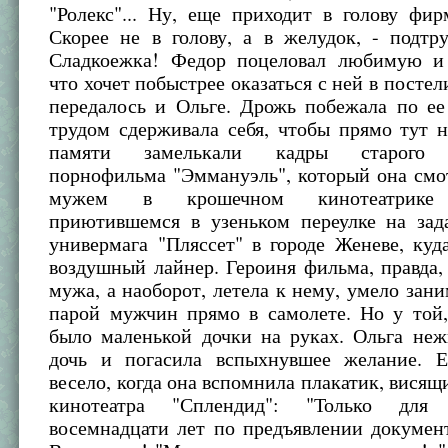
"Ролекс"... Ну, еще приходит в голову фир
Скорее не в голову, а в желудок, - подтр
Сладкоежка! Федор поцеловал любимую и 
что хочет побыстрее оказаться с ней в постел
передалось и Ольге. Дрожь побежала по ее
трудом сдерживала себя, чтобы прямо тут н
памяти замелькали кадры старого ф
порнофильма "Эммануэль", который она смо
мужем в крошечном кинотеатрике 
приютившемся в узеньком переулке на зада
универмага "Пляссет" в городе Женеве, куд
воздушный лайнер. Героиня фильма, правда,
мужа, а наоборот, летела к нему, умело зани
парой мужчин прямо в самолете. Но у той,
было маленькой дочки на руках. Ольга неж
дочь и погасила вспыхнувшее желание. 
весело, когда она вспомнила плакатик, висящ
кинотеатра "Сплендид": "Только для
восемнадцати лет по предъявлении документ