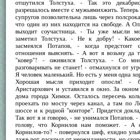
отшутился Толстуха. - Так это декабри
разрешалось вместе с мужьямихжить. Теперь 
супругов позволительна лишь через полсрока
что один из них находится на свободе. А Ол
выходит соучастница. - Ты уже мысли м
заметил Толстуха. - Не к добру! - Како
засмеялся Потапов, - когда предстоит 
отношения выяснять. - А вот я возьму да 
"ковер"! - оживился Толстуха. - Со мн
разговаривать не станет! - отмахнулся от угр
Я человек маленький. Но есть у меня одна хо
Хорошая мысля приходит опосля! - б
Аристархович и уставился в окно. За окно
дома города Химки. Осталось пересечь кол
проехать по мосту через канал, а там по 
шоссе и к родной "конторе". Придется доклады
Так вот я и говорю, - не унимался Потапов. 
голову, что Корнилов нам поможет. - А 
Корнилов-то? - повернулся шеф, ехидно улы
даже рот раскрыл от неожиданности, но скор