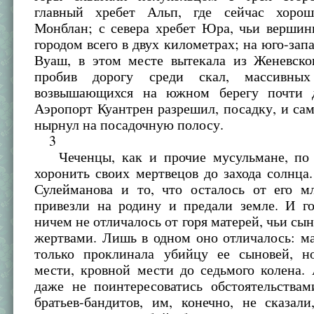
главный хребет Альп, где сейчас хоро
Монблан; с севера хребет Юра, чьи вершин
городом всего в двух километрах; на юго-зап
Вуаш, в этом месте вытекала из Женевског
пробив дорогу среди скал, массивны
возвышающихся на южном берегу почти д
Аэропорт Куантрен разрешил, посадку, и са
нырнул на посадочную полосу.
3
Чеченцы, как и прочие мусульмане, по 
хоронить своих мертвецов до захода солнц
Сулейманова и то, что осталось от его мл
привезли на родину и предали земле. И го
ничем не отличалось от горя матерей, чьи сын
жертвами. Лишь в одном оно отличалось: м
только проклинала убийцу ее сыновей, н
мести, кровной мести до седьмого колена.
даже не поинтересоватись обстоятельствам
братьев-бандитов, им, конечно, не сказал