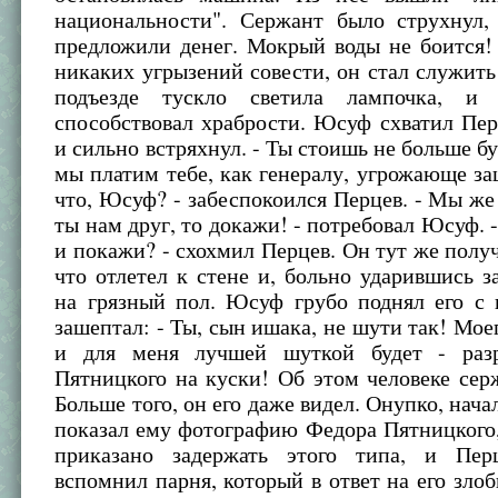
национальности". Сержант было струхнул, 
предложили денег. Мокрый воды не боится!
никаких угрызений совести, он стал служить
подъезде тускло светила лампочка, и
способствовал храбрости. Юсуф схватил Пер
и сильно встряхнул. - Ты стоишь не больше бу
мы платим тебе, как генералу, угрожающе за
что, Юсуф? - забеспокоился Перцев. - Мы же 
ты нам друг, то докажи! - потребовал Юсуф.
и покажи? - схохмил Перцев. Он тут же получ
что отлетел к стене и, больно ударившись з
на грязный пол. Юсуф грубо поднял его с 
зашептал: - Ты, сын ишака, не шути так! Моег
и для меня лучшей шуткой будет - разр
Пятницкого на куски! Об этом человеке сер
Больше того, он его даже видел. Онупко, нача
показал ему фотографию Федора Пятницкого,
приказано задержать этого типа, и Пер
вспомнил парня, который в ответ на его зло