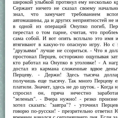
широкой улыбкой протянул ему несколько к
Сержант ничего не сказал своему начальни
знал, что замучает требованием всп
автомашины, да и других неприятностей не и
в одной из операций Онупко погиб, Пер
перестал о том парне, считая, что пробле
сама собой. И вот опять всплыло это имя и
втягивают в какую-то опасную игру. Но с
"друзьями" лучше не ссориться. - Что я дол
простонал Перцев, осторожно ощупывая зат
кто работал на Онупко в уголовке! - А наг
достал из кармана сложенные вдвое день
Перцеву. - Держи! Здесь тысяча доллар
получишь еще тысячу. Так много Перцеву е
платили. Значит, здесь не до шуток. - Когда 
спросил он, пряча нечестно заработ
"зеленых". - Вчера нужно! - резко произн
хотел сказать: "завтра"? - уточнил Перце
говорю по-русски! - презрительно ответил 
времени начался с сегодняшнего дня. Если за