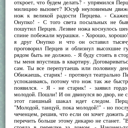
откроет, что будем делать? - упрямился Перц
милицию вызовет? Юсуф неуловимым движ
нож к великой радости Перцева. - Скаже
Онупко! - С того света посыльных не быв
пошутил Перцев. Лезвие ножа коснулось ше
спине побежали мурашки. - Хорошо, хорошо
я друг Онупко и что он оставил тысячу
проговорил Перцев и облизнул высохшие гу
рядом быть не должно. - Я буду стоять в сто
ты меня впустишь в квартиру. Договариватьс
сам. Ты все перепутаешь или половину ден
Обижаешь, старик! - протянул театрально П
успокаиваясь, потому что нож так же быстр
появился. - Я - не старик! - заявил горд
молодой. Пошли! И он двинулся во двор, не с
этот гаишный шакал идет следом. Перце
"Молодой, танцуй, пока молодой!" - но пос
чеченцем, решив, что если он хочет дожить д
перечить больше этому дикарю не станет. 
стояла в переулке за домом. - Наконец-т