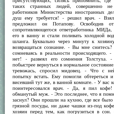
присутствующих, силясь припомнить, где
таких странных людей, совершенно н
работников Министерства иностранных де
душ ему требуется! - решил врач. - Взя
предложил он Потапову. Освободив о
сопротивляющегося ответработника МИДа,
его в ванну и стали поливать холодной во
шланга. Буквально через минуту к хозяин
возвращаться сознание. - Вы мне снитесь?
сомневаясь в реальности происходящего. -
нет! - развеял его сомнения Толстуха. -
побыстрее вернуться в нормальное состояние. 
тревожась, спросил мидовец. - Что с н
попытку встать. Ему помогли обтереться и
висевший тут же, в ванной комнате. - У вас к
поинтересовался врач. - Да, я пил кофе!
обманутый муж. - Это последнее, что я пом
заснул? Они прошли на кухню, где все было
грязной посуды, ни даже чашки из-под коф
хозяин перед тем, как погрузиться в сон.