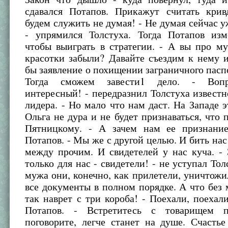
сдавался Потапов. Прикажут считать крив
будем служить не думая! - Не думая сейчас у
- упрямился Толстуха. Тогда Потапов изм
чтобы выиграть в стратегии. - А вы про м
красотки забыли? Давайте съездим к нему 
бы заявление о похищении заграничного пасп
Тогда сможем завести1 дело. - Вопр
интересный! - передразнил Толстуха извест
лидера. - Но мало что нам даст. На Западе э
Ольга не дура и не будет признаваться, что 
Пятницкому. - А зачем нам ее признани
Потапов. - Мы же с другой целью. И бить нас
между прочим. И свидетелей у нас куча. -
только для нас - свидетели! - не уступал Тол
мужа они, конечно, как прилетели, уничтожи
все документы в полном порядке. А что без
так наврет с три короба! - Поехали, поехали
Потапов. - Встретитесь с товарищем п
поговорите, легче станет на душе. Счастье