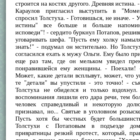
строится на костях другого. Древняя истина. -
Караулов пригласил выступить в "Моме
спросил Толстуха. - Готовишься, не иначе. - 
истины" все больше и больше напоми
исповеди"! - сердито буркнул Потапов, реши
уговаривать шефа. "Пусть ему холку намыля
знать!" - подумал он мстительно. Но Толст
согласился ехать к мужу Ольги. Ему было пр
еще раз там, где он мельком увидел пре
понравившейся ему женщины. - Поехали! -
Может, какие детали всплывут, может, что у
те "детали" вы упустили - это точно! - съ
Толстуха не обиделся и только вздохнул
воспоминания лишили его дара речи, тем бо
человек справедливый и некоторую дол
признавал, но... Святые в уголовном розыск
Пусть хотя бы честных будет большинст
Толстухи с Потаповым в подъезде до
привратницы резкий протест, который, пра
лишь в тихом пьяном бормотании: "Ходют 