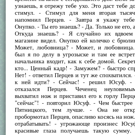
узнаешь, я отрежу тебе ухо. Это даст тебе 
стимул. - Стимул для меня вторая тысяч
напомнил Перцев. - Завтра я укажу тебе
Онупко. - Ты его знаешь? - Да. Только не его, а
Откуда знаешь? - Я случайно их вдвоем
магазине видел. Онупко ей колечко с брюли
Может, любовница? - Может, и любовница.
был я по делу в угрозыске и там ее встре
начальника входит, как к себе домой. Секр
кто... Ценный кадр! - Замужем? - быстро с
Нет! - ответил Перцев и тут же спохватился. 
к ней идти? - Сейчас! - решил Юсуф. - 
отказался Перцев. Чеченец неуловим
выхватил нож и приставил его к горлу Перце
"сейчас"! - повторил Юсуф. - Чем быстрее
Пятницкого, тем лучше. - Она не откр
пробормотал Перцев, опасливо косясь на нож.
отрабатывать! - угрожающе произнес Юсу
красивые глаза получаешь такую сумму.