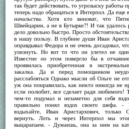
так будет действовать, то угрозыску работы п
теперь надо обращаться в Интерпол. Да еще 
начальства. Хотя кто виноват, что Пят
Швейцарии, а не в Бутырке?! И так удалось 
дело довольно быстро. Просто обстоятельств
в нашу пользу. В глубине души Иван Арист
оправдывал Федора и не очень досадовал, чт
улизнуть. Но вот то что он улетел не оди
Известие оо этом повергло бы в отчаяни
проявилась приобретенная в экстремаль
закалка. Да и перед помощником неудо
расслабляться Однако мысли об Ольге не от
уж она понравилась, как никто никогда не нр
если полюбит, все сделает ради любимого! 
чем-то подумал и незаметно для себя вздо
правильно понял вздох своего шефа. - 
вздыхайте, Иван Аристархович, только 
вернуть. Лоть и через Интерпол мы это
выцарапаем. - Думаешь, она за ним на кат