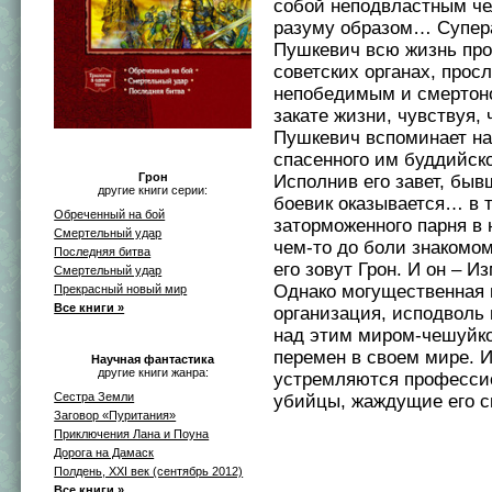
собой неподвластным че
разуму образом… Супер
Пушкевич всю жизнь про
советских органах, прос
непобедимым и смертон
закате жизни, чувствуя, 
Пушкевич вспоминает на
спасенного им буддийско
Грон
Исполнив его завет, быв
другие книги серии:
боевик оказывается… в 
Обреченный на бой
заторможенного парня в 
Смертельный удар
чем-то до боли знакомом
Последняя битва
его зовут Грон. И он – И
Смертельный удар
Однако могущественная 
Прекрасный новый мир
Все книги »
организация, исподволь
над этим миром-чешуйко
перемен в своем мире. И
Научная фантастика
другие книги жанра:
устремляются професси
Сестра Земли
убийцы, жаждущие его 
Заговор «Пуритания»
Приключения Лана и Поуна
Дорога на Дамаск
Полдень, XXI век (сентябрь 2012)
Все книги »