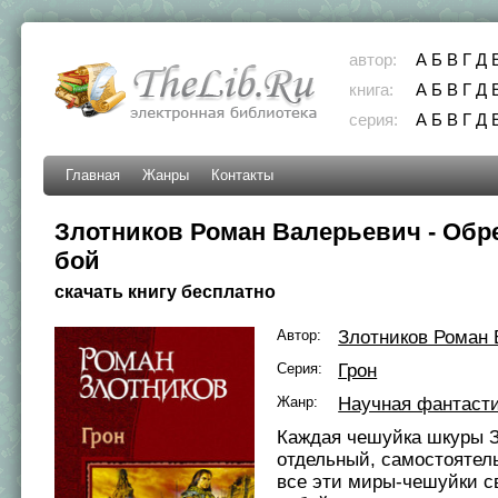
автор:
А
Б
В
Г
Д
книга:
А
Б
В
Г
Д
серия:
А
Б
В
Г
Д
Главная
Жанры
Контакты
Злотников Роман Валерьевич - Обр
бой
скачать книгу бесплатно
Автор:
Злотников Роман
Серия:
Грон
Жанр:
Научная фантаст
Каждая чешуйка шкуры 
отдельный, самостоятел
все эти миры-чешуйки с