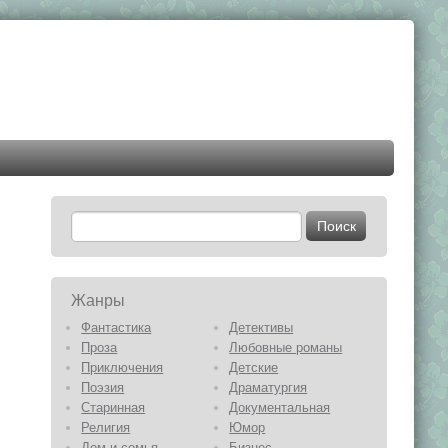
Жанры
Фантастика
Детективы
Проза
Любовные романы
Приключения
Детские
Поэзия
Драматургия
Старинная
Документальная
Религия
Юмор
Дом и семья
Бизнес