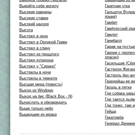
Выройте себе могилу
Газетная утка
Высокие равнины
Гальштук Вудра
языке)
Высокие ставки
Гамбит
Высокий надзор
Гамбургский ор
Высота
Гамлет
Выстрел в окно
Ганибалл
Выстрел в Орлиной Гриве
Гараж на пусты
Выстрел в спину
Гарпия с пропе
Выстрел из прошлого
опасен)
Выстрел купидона
Гасильщик (Сбо
Выстрел у "Сирано"
Гастроли Жиган
Выстрелы в ночи
Гастроль без ант
Выстрелы в темноте
Гвардейцы ее в
Высшая мера (повесть)
Гвоздь в пятке
Выход из Windows
Где собака зары
Выход на бис (Black Box - N)
Где таится дьяв
Вычислить и обезвредить
Где тонко, там и
Выше только небо
Гейша
Вышедшие из мрака
Гекатомба
Генерал Деники