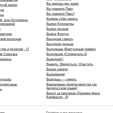
Вы мертвы без денег
ругой жизни
Вы помните Пако
уде
Вы помните Пако?
аде
Выбери себе смерть
й, или Осторожно:
 женщина!
Выбор Клеопатры
т
Выбор оружия
риптиза
Выбор Флетча
свой волкодав
Выгодная смерть
Выгодное дельце
том и булатом - 1)
Выдумщик (Виртуозный грабеж)
ие Спартака
Выдумщик (Сочинитель-2)
розиных
Выездной !
Выжить. Вернуться. Отмстить
Вызов смерти
Вызревание
 судьбы
Выигрыш — смерть
воскреснешь
Выкраданне прэм'ер-мiнiстра (на
белорусском языке)
ин
Выкуп за мертвеца (Хроники брата
Кадфаэля - 9)
оря
Генерал и его женщина