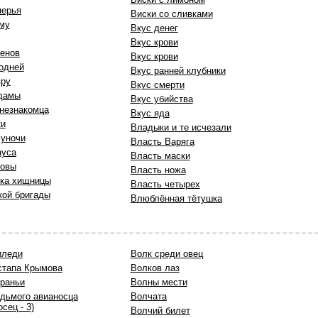
перья
Виски со сливками
ому
Вкус денег
Вкус крови
енов
Вкус крови
подней
Вкус ранней клубники
вру
Вкус смерти
 дамы
Вкус убийства
 незнакомца
Вкус яда
ки
Владыки и те исчезали
луночи
Власть Варяга
ауса
Власть маски
довы
Власть ножа
чка хищницы
Власть четырех
кой бригады
Влюблённая тётушка
иледи
Волк среди овец
стапа Крымова
Волков лаз
раньи
Волны мести
дьмого авианосца
Волчата
сец - 3)
Волчий билет