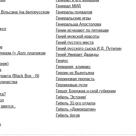
Генерал МИД
 Вiльсана (на белорусском
Генералы подвалов
Генеральские игры
Генеральша Апостолова
акул
Гении исчезают по пятницам
Гений мужской красоты
Гений пустого места
ре
Гений русского сыска И.Д. Путилин
ллером (= Долг платежом
Гений Умирает Дважды
Гениус
рник)
Германия, климакс
а
Героин из Вьентьяна
ракта (Black Box - N)
Героиновая пропасть
еличества
Героиновые пули
Герцог Борджиа н-ской губернии
та?
Гибель 'Эстонии'
ол
Гибель 31-ого отдела
 рвется..
Гибель «Демократии»
Гибель богов
н