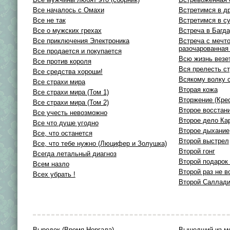
Все началось с Омахи
Встретимся в д
Все не так
Встретимся в с
Все о мужских грехах
Встреча в Багд
Все приключения Электроника
Встреча с мечто
разочарованная
Все продается и покупается
Всю жизнь везе
Все против короля
Вся прелесть ст
Все средства хороши!
Всякому волку 
Все страхи мира
Вторая кожа
Все страхи мира (Том 1)
Вторжение (Крес
Все страхи мира (Том 2)
Второе восстан
Все учесть невозможно
Второе дело Ка
Все что душе угодно
Второе дыхание
Все, что останется
Второй выстрел
Все, что тебе нужно (Люцифер и Золушка)
Второй гонг
Всегда летальный диагноз
Второй подарок
Всем назло
Второй раз не 
Всех убрать !
Второй Саллад
Выродок (Время Нергала)
Вышедший из м