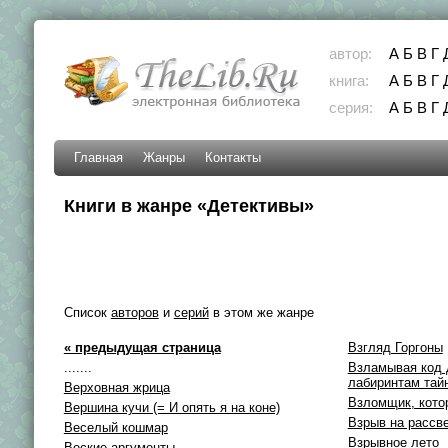
автор:
А
Б
В
Г
книга:
А
Б
В
Г
серия:
А
Б
В
Г
Главная
Жанры
Контакты
Книги в жанре «Детективы»
Список
авторов
и
серий
в этом же жанре
« предыдущая страница
Взгляд Горгоны
.......
Взламывая код 
лабиринтам тай
Верховная жрица
Взломщик, котор
Вершина кучи (= И опять я на коне)
Взрыв на рассв
Веселый кошмар
Взрывное лето
Веские аргументы