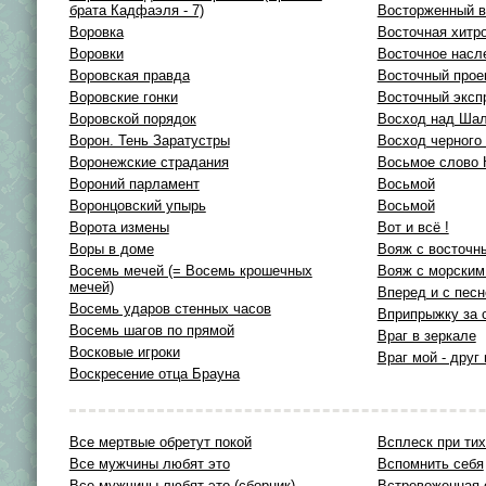
брата Кадфаэля - 7)
Восторженный в
Воровка
Восточная хитр
Воровки
Восточное насл
Воровская правда
Восточный прое
Воровские гонки
Восточный эксп
Воровской порядок
Восход над Ша
Ворон. Тень Заратустры
Восход черного
Воронежские страдания
Восьмое слово 
Вороний парламент
Восьмой
Воронцовский упырь
Восьмой
Ворота измены
Вот и всё !
Воры в доме
Вояж с восточн
Восемь мечей (= Восемь крошечных
Вояж с морским
мечей)
Вперед и с песн
Восемь ударов стенных часов
Вприпрыжку за 
Восемь шагов по прямой
Враг в зеркале
Восковые игроки
Враг мой - друг
Воскресение отца Брауна
Все мертвые обретут покой
Всплеск при ти
Все мужчины любят это
Вспомнить себя
Все мужчины любят это (сборник)
Встревоженная 