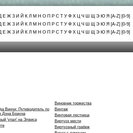
Д
Е
Ж
З
И
Й
К
Л
М
Н
О
П
Р
С
Т
У
Ф
Х
Ц
Ч
Ш
Щ
Э
Ю
Я
[A-Z]
[0-9]
Д
Е
Ж
З
И
Й
К
Л
М
Н
О
П
Р
С
Т
У
Ф
Х
Ц
Ч
Ш
Щ
Э
Ю
Я
[A-Z]
[0-9]
Д
Е
Ж
З
И
Й
К
Л
М
Н
О
П
Р
С
Т
У
Ф
Х
Ц
Ч
Ш
Щ
Э
Ю
Я
[A-Z]
[0-9]
Виновник торжества
да Винчи: Путеводитель по
Винтаж
н Дэна Брауна
Винтовая лестница
ый 'упал' на Элвиса
Виртуоз мести
ете
Виртуозный грабеж
Виски с лимоном