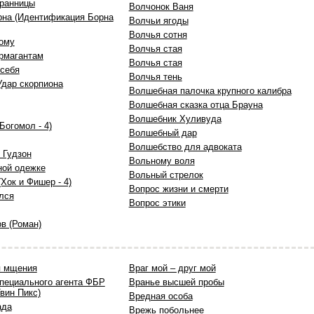
ранницы
Волчонок Ваня
на (Идентификация Борна
Волчьи ягоды
Волчья сотня
ому
Волчья стая
ермагантам
Волчья стая
 себя
Волчья тень
Удар скорпиона
Волшебная палочка крупного калибра
Волшебная сказка отца Брауна
Волшебник Хуливуда
Богомол - 4)
Волшебный дар
Волшебство для адвоката
 Гудзон
Вольному воля
ной одежке
Вольный стрелок
(Хок и Фишер - 4)
Вопрос жизни и смерти
лся
Вопрос этики
в (Роман)
я мщения
Враг мой – друг мой
пециального агента ФБР
Вранье высшей пробы
вин Пикс)
Вредная особа
ада
Врежь побольнее