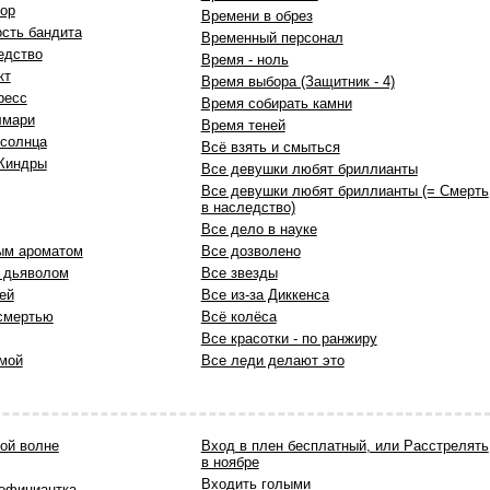
ор
Времени в обрез
ость бандита
Временный персонал
едство
Время - ноль
кт
Время выбора (Защитник - 4)
ресс
Время собирать камни
лмари
Время теней
 солнца
Всё взять и смыться
Киндры
Все девушки любят бриллианты
Все девушки любят бриллианты (= Смерть
в наследство)
Все дело в науке
ым ароматом
Все дозволено
 дьяволом
Все звезды
ей
Все из-за Диккенса
смертью
Всё колёса
Все красотки - по ранжиру
 мой
Все леди делают это
хой волне
Вхoд в плен бесплатный, или Расстрелять
в ноябре
Входить голыми
официантка