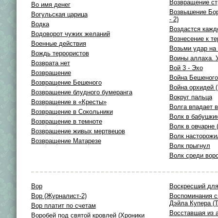
Возвращение ст
Во имя денег
Возвышение Бор
Вогульская царица
- 2)
Водка
Воздастся кажд
Водоворот чужих желаний
Вознесение к т
Военные действия
Возьми удар на
Вождь террористов
Воины аллаха. 
Возврата нет
Вой 3 - Эхо
Возвращение
Война Бешеного
Возвращение Бешеного
Война орхидей (
Возвращение блудного бумеранга
Вокруг пальца
Возвращение в «Кресты»
Волга впадает в
Возвращение в Сокольники
Волк в бабушки
Возвращение в темноте
Волк в овчарне 
Возвращение живых мертвецов
Волк насторожи
Возвращение Матарезе
Волк прыгнул
Волк среди воро
Вор
Воскресший дл
Вор (Журналист-2)
Воспоминания с
Дэйла Купера (Т
Вор платит по счетам
Восставшая из 
Воробей под святой кровлей (Хроники