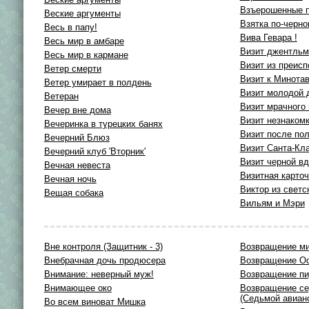
Взъерошенные 
Веские аргументы
Взятка по-черн
Весь в папу!
Вива Гевара !
Весь мир в амбаре
Визит джентльм
Весь мир в кармане
Визит из преис
Ветер смерти
Визит к Минота
Ветер умирает в полдень
Визит молодой
Ветеран
Визит мрачного
Вечер вне дома
Визит незнаком
Вечеринка в турецких банях
Визит после по
Вечерний Блюз
Визит Санта-Кл
Вечерний клуб 'Вторник'
Визит черной в
Вечная невеста
Визитная карто
Вечная ночь
Виктор из светс
Вещая собака
Вильям и Мэри
Вне контроля (Защитник - 3)
Возвращение м
Внебрачная дочь продюсера
Возвращение О
Внимание: неверный муж!
Возвращение пи
Внимающее око
Возвращение се
(Седьмой авиано
Во всем виноват Мишка