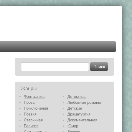
Жанры
Фантастика
Детективы
Проза
Любовные романы
Приключения
Детские
Поэзия
Драматургия
Старинная
Документальная
Религия
Юмор
Дом и семья
Бизнес