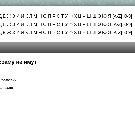
Д
Е
Ж
З
И
Й
К
Л
М
Н
О
П
Р
С
Т
У
Ф
Х
Ц
Ч
Ш
Щ
Э
Ю
Я
[A-Z]
[0-9]
Д
Е
Ж
З
И
Й
К
Л
М
Н
О
П
Р
С
Т
У
Ф
Х
Ц
Ч
Ш
Щ
Э
Ю
Я
[A-Z]
[0-9]
Д
Е
Ж
З
И
Й
К
Л
М
Н
О
П
Р
С
Т
У
Ф
Х
Ц
Ч
Ш
Щ
Э
Ю
Я
[A-Z]
[0-9]
сраму не имут
Яковлевич
О войне