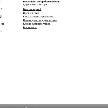
б
Бакланов Григорий Яковлевич
другие книги автора:
кб
Был месяц май
Июль 41 года
б
Как я потерял первенство
Навеки девятнадцатилетние
 кб
Южнее главного удара
Все книги »
б