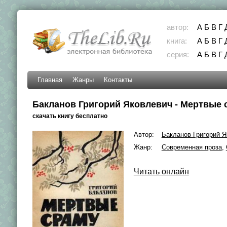
автор:
А
Б
В
Г
книга:
А
Б
В
Г
серия:
А
Б
В
Г
Главная
Жанры
Контакты
Бакланов Григорий Яковлевич - Мертвые 
скачать книгу бесплатно
Автор:
Бакланов Григорий 
Жанр:
Современная проза
,
Читать онлайн