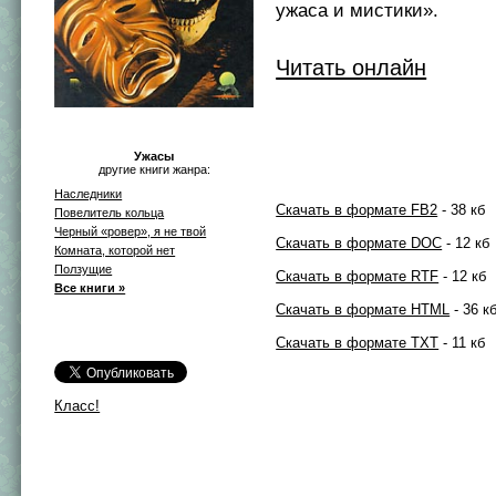
ужаса и мистики».
Читать онлайн
Ужасы
другие книги жанра:
Наследники
Скачать в формате FB2
- 38 кб
Повелитель кольца
Черный «ровер», я не твой
Скачать в формате DOC
- 12 кб
Комната, которой нет
Ползущие
Скачать в формате RTF
- 12 кб
Все книги »
Скачать в формате HTML
- 36 к
Скачать в формате TXT
- 11 кб
Класс!