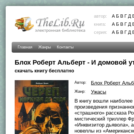
автор:
А
Б
В
Г
Д
книга:
А
Б
В
Г
Д
серия:
А
Б
В
Г
Д
Главная
Жанры
Контакты
Блох Роберт Альберт - И домовой у
скачать книгу бесплатно
Автор:
Блох Роберт Альб
Жанр:
Ужасы
В книгу вошли наиболее
произведения признанно
«страшного» рассказа Ро
мистический триллер Фр
«Инквизитор дьявола», 
новеллы из «Американск