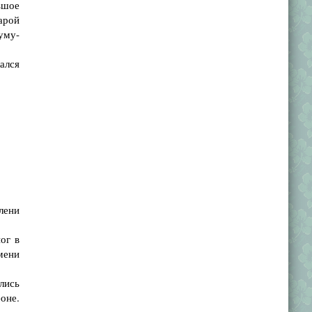
ьшое
арой
уму-
ался
лени
ог в
емени
лись
оне.