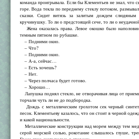
команда проигрывала. Если бы Клементьев не знал, что 
горе. Вода текла по переднему стеклу потоком, размывал
сказки. Сидит витязь за залитым дождем слюдяным 
кручинушку. То ли о предстоящей сече, то ли о неудачн
Жена оказалась права. Левое окошко было наполовину
темным пятном по рубашке.
– Подними окно.
– Что?
– Подними окно.
– А-а, сейчас…
– Есть хочешь?
– Нет.
– Через полчаса будет готово.
– Хорошо…
Лапушка поднял стекло, не отворачивая лица от приемни
торчали чуть ли не до подбородка.
Дождь с металлическим грохотом сек черный синтети
песок. Клементьеву казалось, что он стоит в черной оде
и какой национальности.
Металлические конструкции над морем между тем медле
серой морской солью, рокотание слышалось глуше, тр