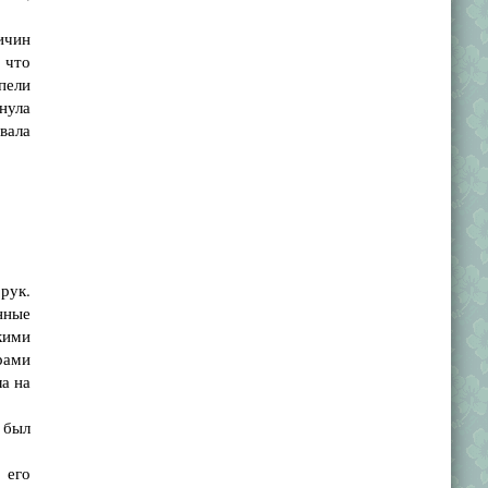
ичин
 что
пели
гнула
вала
рук.
нные
кими
рами
а на
 был
 его