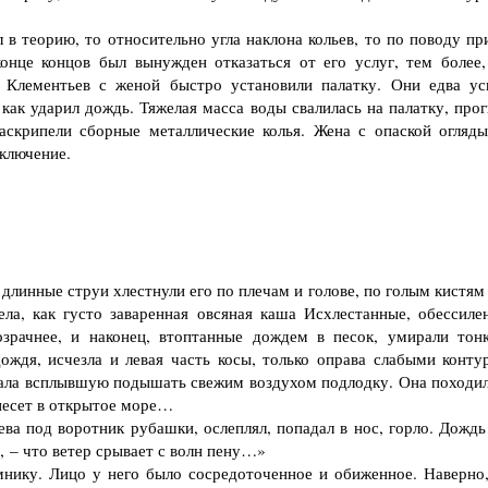
в теорию, то относительно угла наклона кольев, то по поводу пр
конце концов был вынужден отказаться от его услуг, тем более,
Клементьев с женой быстро установили палатку. Они едва ус
 как ударил дождь. Тяжелая масса воды свалилась на палатку, про
заскрипели сборные металлические колья. Жена с опаской огляды
иключение.
линные струи хлестнули его по плечам и голове, по голым кистям 
ела, как густо заваренная овсяная каша Исхлестанные, обессиле
озрачнее, и наконец, втоптанные дождем в песок, умирали тон
ждя, исчезла и левая часть косы, только оправа слабыми конту
инала всплывшую подышать свежим воздухом подлодку. Она походил
несет в открытое море…
а под воротник рубашки, ослеплял, попадал в нос, горло. Дождь
, – что ветер срывает с волн пену…»
ику. Лицо у него было сосредоточенное и обиженное. Наверно,