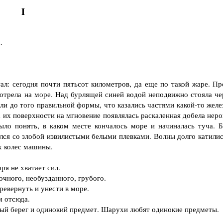
I
.
л: сегодня почти пятьсот километров, да еще по такой жаре. Пр
мотрела на море. Над бурлящей синей водой неподвижно стояла че
ли до того правильной формы, что казались частями какой-то желе
а их поверхности на мгновение появлялась раскаленная добела нер
ыло понять, в каком месте кончалось море и начиналась туча. Б
ался со злобой извилистыми белыми плевками. Волны долго катилис
х колес машины.
я не хватает сил.
чного, необузданного, грубого.
евернуть и унести в море.
м отсюда.
й берег и одинокий предмет. Шарухи любят одинокие предметы.