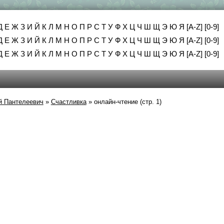
Д
Е
Ж
З
И
Й
К
Л
М
Н
О
П
Р
С
Т
У
Ф
Х
Ц
Ч
Ш
Щ
Э
Ю
Я
[A-Z]
[0-9]
Д
Е
Ж
З
И
Й
К
Л
М
Н
О
П
Р
С
Т
У
Ф
Х
Ц
Ч
Ш
Щ
Э
Ю
Я
[A-Z]
[0-9]
Д
Е
Ж
З
И
Й
К
Л
М
Н
О
П
Р
С
Т
У
Ф
Х
Ц
Ч
Ш
Щ
Э
Ю
Я
[A-Z]
[0-9]
й Пантелеевич
»
Счастливка
»
онлайн-чтение (стр. 1)