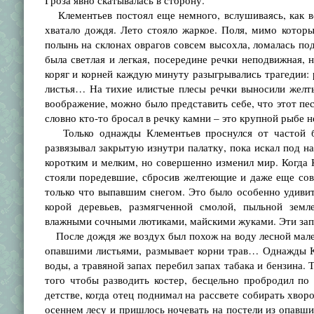
Гроза явно скатывалась в сторону.
Клементьев постоял еще немного, вслушиваясь, как вс
хватало дождя. Лето стояло жаркое. Поля, мимо которы
полынь на склонах оврагов совсем высохла, ломалась под
была светлая и легкая, посередине речки неподвижная, н
коряг и корней каждую минуту разыгрывались трагедии:
листья… На тихие илистые плесы речки выносили желтый
воображение, можно было представить себе, что этот пе
словно кто-то бросал в речку камни – это крупной рыбе н
Только однажды Клементьев проснулся от частой бар
развязывал закрытую изнутри палатку, пока искал под 
коротким и мелким, но совершенно изменил мир. Когда К
стояли поредевшие, сбросив желтеющие и даже еще сов
только что выпавшим снегом. Это было особенно удивите
корой деревьев, размягченной смолой, пыльной земл
влажными сочными лютиками, майскими жуками. Эти зап
После дождя же воздух был похож на воду лесной мален
опавшими листьями, размывает корни трав… Однажды Кл
воды, а травяной запах перебил запах табака и бензина.
того чтобы разводить костер, бесцельно пробродил по 
детстве, когда отец поднимал на рассвете собирать хвор
осеннем лесу и пришлось ночевать на постели из опавших