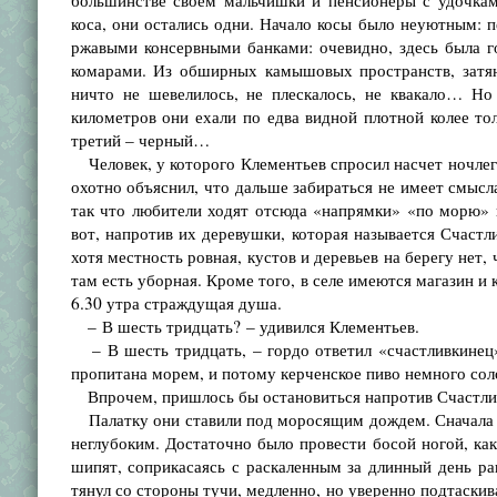
большинстве своем мальчишки и пенсионеры с удочкам
коса, они остались одни. Начало косы было неуютным: п
ржавыми консервными банками: очевидно, здесь была го
комарами. Из обширных камышовых пространств, затяну
ничто не шевелилось, не плескалось, не квакало… Но 
километров они ехали по едва видной плотной колее то
третий – черный…
Человек, у которого Клементьев спросил насчет ночлега,
охотно объяснил, что дальше забираться не имеет смысла
так что любители ходят отсюда «напрямки» «по морю» 
вот, напротив их деревушки, которая называется Счастли
хотя местность ровная, кустов и деревьев на берегу нет
там есть уборная. Кроме того, в селе имеются магазин и к
6.30 утра страждущая душа.
– В шесть тридцать? – удивился Клементьев.
– В шесть тридцать, – гордо ответил «счастливкинец».
пропитана морем, и потому керченское пиво немного солон
Впрочем, пришлось бы остановиться напротив Счастливки
Палатку они ставили под моросящим дождем. Сначала п
неглубоким. Достаточно было провести босой ногой, ка
шипят, соприкасаясь с раскаленным за длинный день р
тянул со стороны тучи, медленно, но уверенно подтаскив