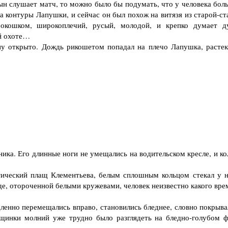
сын слушает матч, то можно было бы подумать, что у человека бол
а контуры Лапушки, и сейчас он был похож на витязя из старой-ст
окошком, широкоплечий, русый, молодой, и крепко думает д
ой охоте…
 открыто. Дождь рикошетом попадал на плечо Лапушка, растек
ка. Его длинные ноги не умещались на водительском кресле, и ко
ческий плащ Клементьева, белым сплошным кольцом стекал у н
жде, отороченной белыми кружевами, человек неизвестно какого вр
нно перемещались вправо, становились бледнее, словно покрыва
ещинки молний уже трудно было разглядеть на бледно-голубом ф