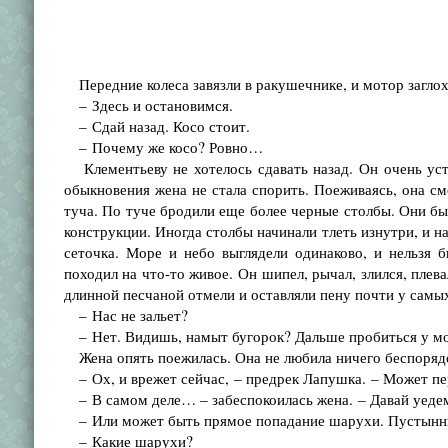
Передние колеса завязли в ракушечнике, и мотор заглох
– Здесь и остановимся.
– Сдай назад. Косо стоит.
– Почему же косо? Ровно…
Клементьеву не хотелось сдавать назад. Он очень уста
обыкновения жена не стала спорить. Поеживаясь, она с
туча. По туче бродили еще более черные столбы. Они бы
конструкции. Иногда столбы начинали тлеть изнутри, и н
сеточка. Море и небо выглядели одинаково, и нельзя б
походил на что-то живое. Он шипел, рычал, злился, плев
длинной песчаной отмели и оставляли пену почти у самы
– Нас не зальет?
– Нет. Видишь, намыт бугорок? Дальше пробиться у мор
Жена опять поежилась. Она не любила ничего беспорядо
– Ох, и врежет сейчас, – предрек Лапушка. – Может пер
– В самом деле… – забеспокоилась жена. – Давай уеде
– Или может быть прямое попадание шарухи. Пустынны
– Какие шарухи?