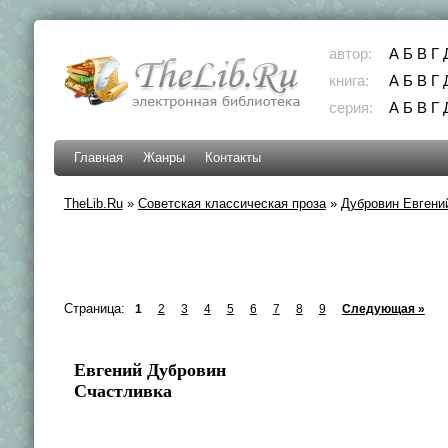
автор:
А
Б
В
Г
книга:
А
Б
В
Г
серия:
А
Б
В
Г
Главная
Жанры
Контакты
TheLib.Ru
»
Советская классическая проза
»
Дубровин Евгени
Страница:
1
2
3
4
5
6
7
8
9
Следующая »
Евгений Дубровин
Счастливка