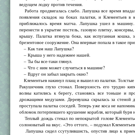
ведущем лодку против течения.
Работа продвигалась слабо. Лапушка все время впадал 
появления складок на боках палатки, и Клементьев в 
приближалось время матча. Лапушка ушел в машину. 
перенести в укрытие постель, газовую плитку, консервы,
крышу. Палатка втянула бока, как испуганная кошка, 
брезентовое сооружение. Она впервые попала в такое пр
– Как там наш Лапушка?
– Крыша у него надежнее нашей.
– Ты бы все-таки глянул.
– Что с ним может случиться в машине?
– Вдруг он забыл закрыть окно?
Клементьев накинул плащ и вышел из палатки. Толстые д
Ракушечник глухо стонал. Поверхность его трудно кип
волны катились к берегу, становясь все тоньше и пр
дрожащими медузами. Деревушка скрылась за стеной до
проступала палатка соседей. Теперь уже коса не напом
обломок потерпевшего крушение корабля, который буря 
Теплый дождь стекал по непокрытой голове Клементьев
солоноватый на вкус. «Это оттого, – подумал Клементьев
Лапушка сидел ссутулившисть, опустив лицо к приемн