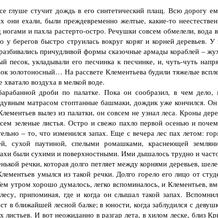
е глуше стучит дождь в его синтетический плащ. Всю дорогу ем
х они ехали, были преждевременно желтые, какие-то неестествен
 ногами и пахла растерто-остро. Речушки совсем обмелели, вода в
о у берегов быстро струилась вокруг коряг и корней деревьев. У 
 разбивались причудливой формы сказочные армады кораблей – жу
 песок, укладывали его песчинка к песчинке, и, чуть-чуть напр
сок золотоносный… На рассвете Клементьева будили тяжелые вспле
е хватало воздуха в мелкой воде.
абанной дроби по палатке. Пока он сообразил, в чем дело, 
надувным матрасом стоптанные башмаки, дождик уже кончился. Он
лементьев вылез из палатки, он совсем не узнал леса. Кроны дере
сем зеленые листья. Остро и свежо пахло первой осенью и почем
льно – то, что изменился запах. Еще с вечера лес пах летом: гор
ей, сухой паутиной, спелыми ромашками, краснеющей земляни
ахи были сухими и поверхностными. Ими дышалось трудно и часто
ькой речки, которая долго петляет между корнями деревьев, шеле
ементьев умылся из такой речки. Долго горело его лицо от студ
 Тем утром хорошо думалось, легко вспоминалось, и Клементьев, в
лесу, припоминая, где и когда он слышал такой запах. Вспомнил
ост в ближайшей лесной балке; в юности, когда заблудился с девуш
 листьев. И вот неожиданно в разгар лета, в хилом леске, близ К