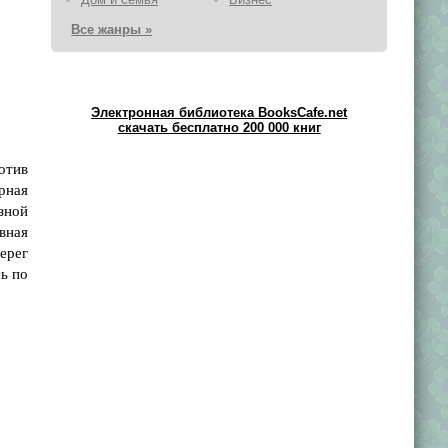
Все жанры »
Электронная библиотека BooksCafe.net
скачать бесплатно 200 000 книг
отив
рная
зной
овная
ерег
ь по