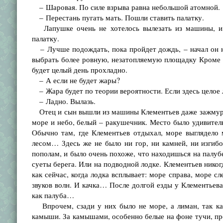
– Шаровая. По силе взрыва равна небольшой атомной.
– Перестань пугать мать. Пошли ставить палатку.
Лапушке очень не хотелось вылезать из машины, и о
палатку.
– Лучше подождать, пока пройдет дождь, – начал он н
выбрать более ровную, незатопляемую площадку Кроме т
будет целый день прохладно.
– А если не будет жары?
– Жара будет по теории вероятности. Если здесь целое 
– Ладно. Вылазь.
Отец и сын вышли из машины Клементьев даже зажмурилс
море и небо, белый – ракушечник. Место было удивитель
Обычно там, где Клементьев отдыхал, море выглядело 
лесом… Здесь же не было ни гор, ни камней, ни изгибов
пополам, и было очень похоже, что находишься на палуб
суеты берега. Или на подводной лодке. Клементьев никогд
как сейчас, когда лодка всплывает: море справа, море с
звуков волн. И качка… После долгой езды у Клементьева 
как палуба…
Впрочем, сзади у них было не море, а лиман, так как
камыши. За камышами, особенно белые на фоне тучи, про