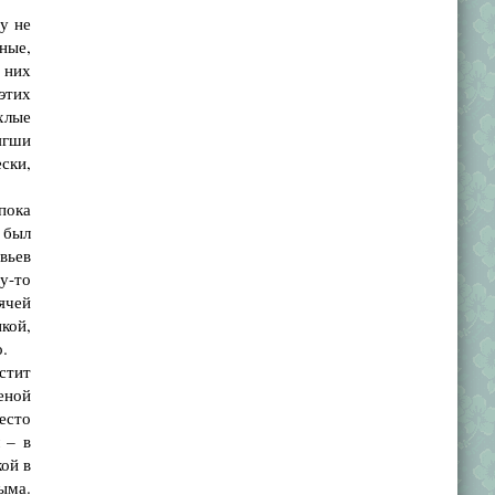
у не
ные,
 них
этих
хлые
ягши
ски,
пока
 был
вьев
у-то
ячей
кой,
.
стит
еной
место
 – в
кой в
рыма.