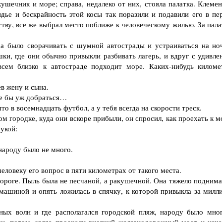
кушечник и море; справа, недалеко от них, стояла палатка. Клеме
дье и бескрайность этой косы так поразили и подавили его в пе
тву, все же выбрал место поближе к человеческому жилью. За пала
…
было сворачивать с шумной автострады и устраиваться на ноч
ки, где они обычно привыкли разбивать лагерь, и вдруг с удивле
всем близко к автостраде подходит море. Каких-нибудь киломе
в жену и сына.
ее бы уж добраться…
о в восемнадцать футбол, а у тебя всегда на скорости треск.
городке, куда они вскоре прибыли, он спросил, как проехать к м
укой:
народу было не много.
ловеку его вопрос в пяти километрах от такого места.
роге. Пыль была не песчаной, а ракушечной. Она тяжело поднима
 машиной и опять ложилась в спячку, к которой привыкла за милл
х волн и где располагался городской пляж, народу было мног