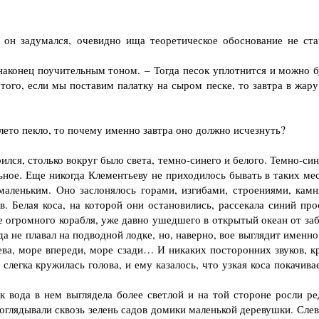
н задумался, очевидно ища теоретическое обоснование не ста
аконец поучительным тоном. – Тогда песок уплотнится и можно б
ого, если мы поставим палатку на сыром песке, то завтра в жару
лето пекло, то почему именно завтра оно должно исчезнуть?
я, столько вокруг было света, темно-синего и белого. Темно-син
ное. Еще никогда Клементьеву не приходилось бывать в таких мес
маленьким. Оно заслонялось горами, изгибами, строениями, камн
. Белая коса, на которой они остановились, рассекала синий про
е огромного корабля, уже давно ушедшего в открытый океан от заб
а не плавал на подводной лодке, но, наверно, вое выглядит именно
лева, море впереди, море сзади… И никаких посторонних звуков, к
слегка кружилась голова, и ему казалось, что узкая коса покачива
 вода в нем выглядела более светлой и на той стороне росли ре
глядывали сквозь зелень садов домики маленькой деревушки. Слев