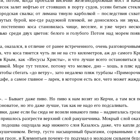
и, потом, когда проехали висячий железнодорожный мост и нача
есок залит нефтью от стоявших в порту судов, усеян битым стекл
родская свалка; от лимана тянуло карболкой – последствия схват
тых бурой, кое-где радужной пленкой, не доносилось ни звука,
постепенно коса становилась чище, веселее, и уже через неско
лько среди двух цветов: белого и голубого Потом над морем появ
 оказался, в отличие от ранее встреченного, очень разговорчивым
, что коса тянется чуть ли не на сто километров, аж до самого К
в Крым, как «Иесусы Христы», и что лучше всего остановиться з
вкой. Море тут теплое, потому что мелкое, дно – хошь, в пляс ид
, чтобы сбегать «до ветру», зато недалеко пляж турбазы «Примороч
афе, а самое главное – ларек, в котором есть все, чего может жажд
 – Бывает даже пиво. Но пиво к нам возят из Керчи, а там вся п
оватое, но это даже лучше, так как не надо его подсаливать.
, даже если бы сюда не возили никакого пива – надвигалась гроза
ришлось разгрести верхний слой ракушечника. Мокрый слой оказ
к подошва ощущала жар нижнего слоя Казалось даже, что капли д
акушечником. Ветер, густо насыщенный брызгами, сорванными с в
ая грозу, и Клементьев почему-то подумал о молодом сильном бурл