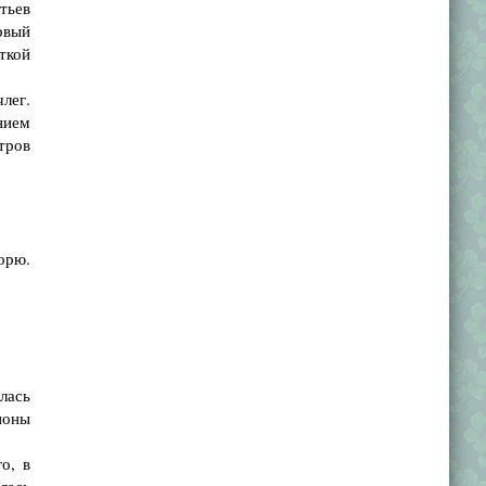
нтьев
рвый
ткой
лег.
нием
тров
орю.
лась
ионы
о, в