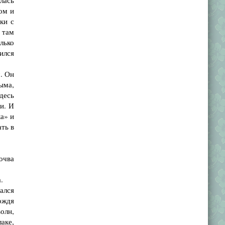
лась
ом и
ки с
 там
лько
ился
. Он
рыма,
десь
и. И
ка» и
ать в
очва
.
ался
ождя
олн,
аке,