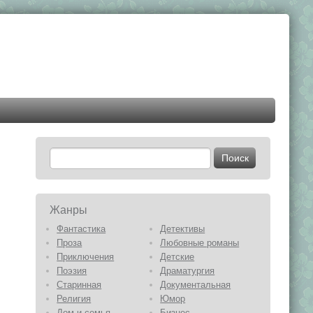
Жанры
Фантастика
Детективы
Проза
Любовные романы
Приключения
Детские
Поэзия
Драматургия
Старинная
Документальная
Религия
Юмор
Дом и семья
Бизнес