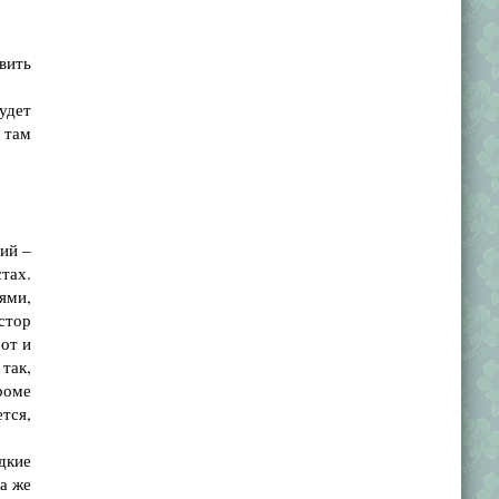
вить
удет
 там
ий –
тах.
ями,
стор
от и
 так,
роме
ется,
дкие
а же