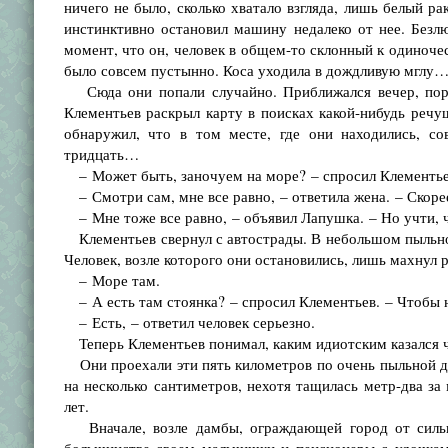
ничего не было, сколько хватало взгляда, лишь белый ра
инстинктивно остановил машину недалеко от нее. Безлю
момент, что он, человек в общем-то склонный к одиночес
было совсем пустынно. Коса уходила в дождливую мглу
Сюда они попали случайно. Приближался вечер, пора 
Клементьев раскрыл карту в поисках какой-нибудь речуш
обнаружил, что в том месте, где они находились, со
тридцать…
– Может быть, заночуем на море? – спросил Клементье
– Смотри сам, мне все равно, – ответила жена. – Скор
– Мне тоже все равно, – объявил Лапушка. – Но учти, чт
Клементьев свернул с автострады. В небольшом пыльном 
Человек, возле которого они остановились, лишь махнул р
– Море там.
– А есть там стоянка? – спросил Клементьев. – Чтобы 
– Есть, – ответил человек серьезно.
Теперь Клементьев понимал, каким идиотским казался че
Они проехали эти пять километров по очень пыльной до
на несколько сантиметров, нехотя тащилась метр-два за
лет.
Вначале, возле дамбы, ограждающей город от сильны