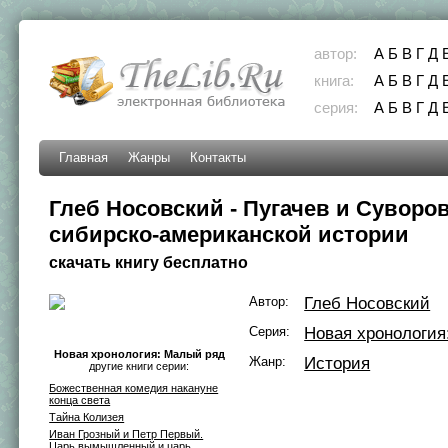
автор:
А
Б
В
Г
Д
книга:
А
Б
В
Г
Д
серия:
А
Б
В
Г
Д
Главная
Жанры
Контакты
Глеб Носовский - Пугачев и Суворов
сибирско-американской истории
скачать книгу бесплатно
Автор:
Глеб Носовский
Серия:
Новая хронология
Новая хронология: Малый ряд
Жанр:
История
другие книги серии:
Божественная комедия накануне
конца света
Тайна Колизея
Иван Грозный и Петр Первый.
Царь вымышленный и царь