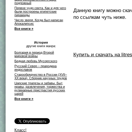
подложный
Первое чудо света. Как и для чего
Данную книгу можно ска
были построены египетские
пирамиды
по ссылкам чуть ниже.
Число зверя. Когда был написан
Апокалипсис
Все книги »
История
другие книги жанра:
Болгария в период Второй
Купить и скачать на litres
мировой войны
Бедная любовь Мусоргского
Русский Север – прародина
индославов
Старообрядчество в России (XVII–
XX века). Сборник научных трудов
Царские трапезы и забавы. Быт,
нравы, развлечения, торжества и
кулинарные пристрастия русских
царей
Все книги »
Класс!