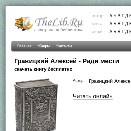
автор:
А
Б
В
Г
Д
книга:
А
Б
В
Г
Д
серия:
А
Б
В
Г
Д
Главная
Жанры
Контакты
Гравицкий Алексей - Ради мести
скачать книгу бесплатно
Автор:
Гравицкий Алексе
Читать онлайн