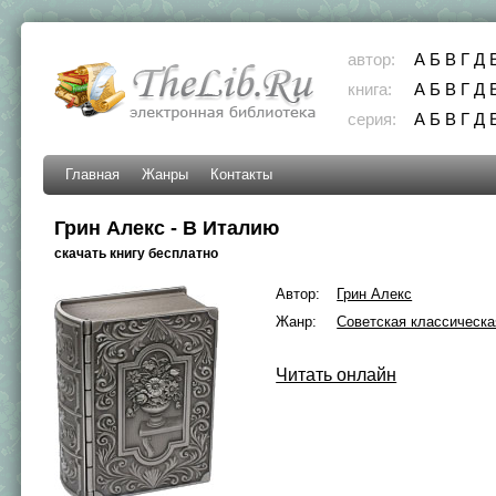
автор:
А
Б
В
Г
Д
книга:
А
Б
В
Г
Д
серия:
А
Б
В
Г
Д
Главная
Жанры
Контакты
Грин Алекс - В Италию
скачать книгу бесплатно
Автор:
Грин Алекс
Жанр:
Советская классическа
Читать онлайн