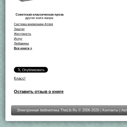
Советская классическая проза
другие книги жанра:
Система мнемоники Атлея
Заштат
Жестокость
Испуг
Любавины
Все книги »
Класс!
Оставить отзыв о книге
Электронная библиотека TheLib.Ru © 2006-2026 |
Контакты
|
Ав