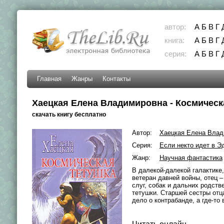
автор:
А
Б
В
Г
книга:
А
Б
В
Г
серия:
А
Б
В
Г
Главная
Жанры
Контакты
Хаецкая Елена Владимировна - Космическ
скачать книгу бесплатно
Автор:
Хаецкая Елена Влад
Серия:
Если некто идет в Э
Жанр:
Научная фантастика
В далекой-далекой галактике,
ветеран давней войны, отец –
слуг, собак и дальних родст
тетушки. Старшей сестры отца
дело о контрабанде, а где-то