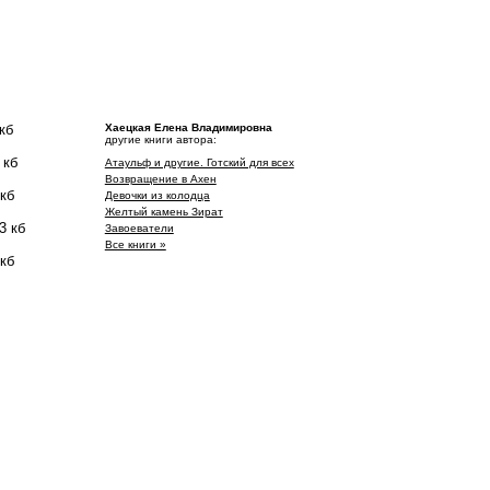
кб
Хаецкая Елена Владимировна
другие книги автора:
 кб
Атаульф и другие. Готский для всех
Возвращение в Ахен
 кб
Девочки из колодца
Желтый камень Зират
3 кб
Завоеватели
Все книги »
 кб