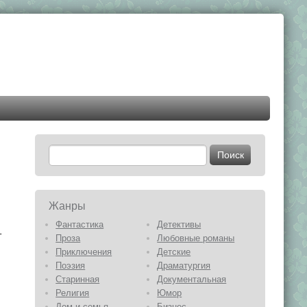
Жанры
Фантастика
Детективы
–
Проза
Любовные романы
Приключения
Детские
Поэзия
Драматургия
Старинная
Документальная
Религия
Юмор
Дом и семья
Бизнес