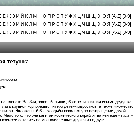
Д
Е
Ж
З
И
Й
К
Л
М
Н
О
П
Р
С
Т
У
Ф
Х
Ц
Ч
Ш
Щ
Э
Ю
Я
[A-Z]
[0-9]
Д
Е
Ж
З
И
Й
К
Л
М
Н
О
П
Р
С
Т
У
Ф
Х
Ц
Ч
Ш
Щ
Э
Ю
Я
[A-Z]
[0-9]
Д
Е
Ж
З
И
Й
К
Л
М
Н
О
П
Р
С
Т
У
Ф
Х
Ц
Ч
Ш
Щ
Э
Ю
Я
[A-Z]
[0-9]
ая тетушка
имировна
дем
 на планете Эльбия, живет большая, богатая и знатная семья: дедушка 
 глава крупной корпорации, пятеро детей-подростков, а также множество
венников. Налаженный быт усадьбы всколыхнуло возвращение домой
. Мало того, что она капитан космического корабля, на ней еще «висит»
 в космосе остались ее многочисленные друзья и недруги…