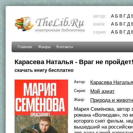
автор:
А
Б
В
Г
Д
книга:
А
Б
В
Г
Д
серия:
А
Б
В
Г
Д
Главная
Жанры
Контакты
Карасева Наталья - Враг не пройдет
скачать книгу бесплатно
Автор:
Карасева Наталь
Серия:
Мой азиат
Жанр:
Природа и живот
Мария Семёнова, автор 
романа «Волкодав», по 
которого снят фильм, не
вышедший на российские
зря дала самой известно