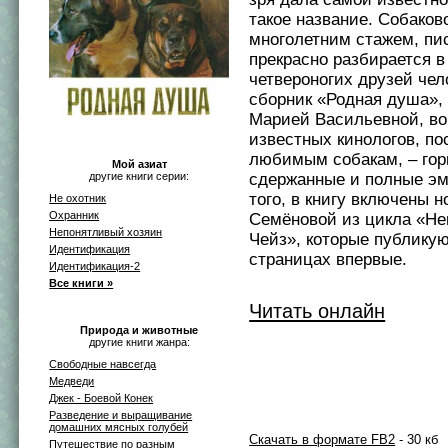
такое название. Собаков
многолетним стажем, пи
прекрасно разбирается в
четвероногих друзей чел
сборник «Родная душа»,
Марией Васильевной, в
известных кинологов, п
любимым собакам, – гор
Мой азиат
другие книги серии:
сдержанные и полные эм
того, в книгу включены 
Не охотник
Охранник
Семёновой из цикла «Н
Непонятливый хозяин
Чейз», которые публикую
Идентификация
страницах впервые.
Идентификация-2
Все книги »
Читать онлайн
Природа и животные
другие книги жанра:
Свободные навсегда
Медведи
Джек - Боевой Конек
Разведение и выращивание
домашних мясных голубей
Скачать в формате FB2
- 30 кб
Путешествие по разным