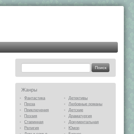
Жанры
Фантастика
Детективы
Проза
Любовные романы
Приключения
Детские
Поэзия
Драматургия
Старинная
Документальная
Религия
Юмор
Дом и семья
Бизнес