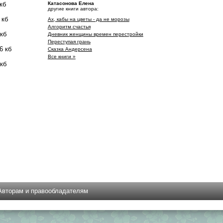
кб
Катасонова Елена
другие книги автора:
 кб
Ах, кабы на цветы - да не морозы
Алгоритм счастья
 кб
Дневник женщины времен перестройки
Переступая грань
6 кб
Сказка Андерсена
Все книги »
 кб
Авторам и правообладателям