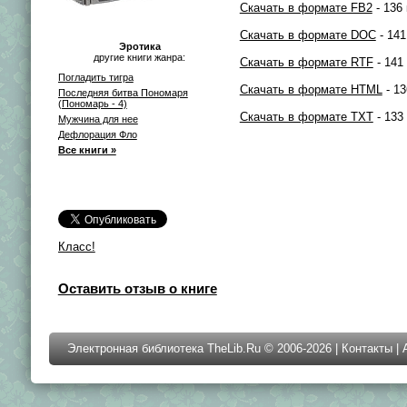
Скачать в формате FB2
- 136 
Скачать в формате DOC
- 141
Эротика
другие книги жанра:
Скачать в формате RTF
- 141
Погладить тигра
Скачать в формате HTML
- 13
Последняя битва Пономаря
(Пономарь - 4)
Скачать в формате TXT
- 133
Мужчина для нее
Дефлорация Фло
Все книги »
Класс!
Оставить отзыв о книге
Электронная библиотека TheLib.Ru © 2006-2026 |
Контакты
|