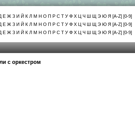
Д
Е
Ж
З
И
Й
К
Л
М
Н
О
П
Р
С
Т
У
Ф
Х
Ц
Ч
Ш
Щ
Э
Ю
Я
[A-Z]
[0-9]
Д
Е
Ж
З
И
Й
К
Л
М
Н
О
П
Р
С
Т
У
Ф
Х
Ц
Ч
Ш
Щ
Э
Ю
Я
[A-Z]
[0-9]
Д
Е
Ж
З
И
Й
К
Л
М
Н
О
П
Р
С
Т
У
Ф
Х
Ц
Ч
Ш
Щ
Э
Ю
Я
[A-Z]
[0-9]
ли с оркестром