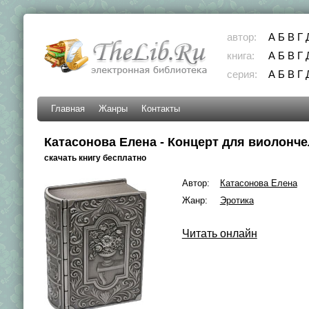
автор:
А
Б
В
Г
книга:
А
Б
В
Г
серия:
А
Б
В
Г
Главная
Жанры
Контакты
Катасонова Елена - Концерт для виолонче
скачать книгу бесплатно
Автор:
Катасонова Елена
Жанр:
Эротика
Читать онлайн