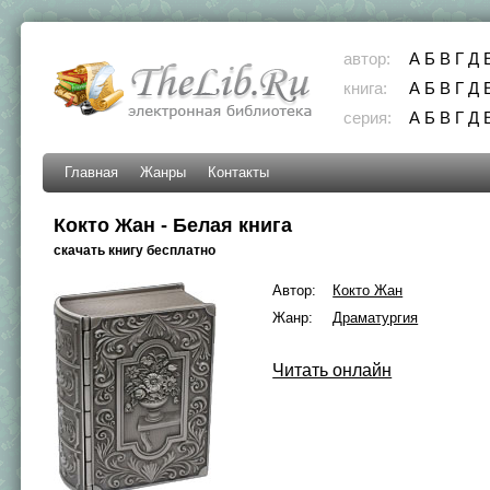
автор:
А
Б
В
Г
Д
книга:
А
Б
В
Г
Д
серия:
А
Б
В
Г
Д
Главная
Жанры
Контакты
Кокто Жан - Белая книга
скачать книгу бесплатно
Автор:
Кокто Жан
Жанр:
Драматургия
Читать онлайн