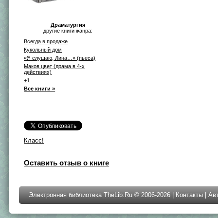
Драматургия
другие книги жанра:
Всегда в продаже
Кукольный дом
«Я слушаю, Лина…» (пьеса)
Маков цвет (драма в 4-х
действиях)
+1
Все книги »
Класс!
Оставить отзыв о книге
Электронная библиотека TheLib.Ru © 2006-2026 |
Контакты
|
Ав