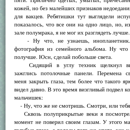
кожей, но без малейших признаков недоедани
для вакцев. Ребятишки тут выглядели исп
показалось, что все они на одно лицо, но, из
зале полумрака, я не мог их разглядеть лучше.
- Ну что, не узнаешь, инопланетник.
фотография из семейного альбома. Ну что
получше. Юсн, сделай побольше света.
Сидящий в углу техник щелкнул вык
зажглись потолочные панели. Перемена св
меня закрыть глаза, тем более что такого ярк
видел давно. В это время визгливый подвел ко
мальчишек:
- Ну, что же не смотришь. Смотри, или тебя 
Сквозь полуприкрытые веки я посмотрел
момент не поверил своим глазам. У этого 
голубые глаза, а волосы того же цвета, как у