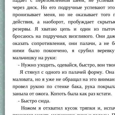
через диск. Но его подручные успевают это
пронизывает меня, но не оказывает того 
действия, а наоборот, пробуждает скрыт
резервы. Я хватаю цепь и один из пыто
бросаюсь на подручных визгливого. Они да
оказать сопротивления, они палачи, а не 
ними было покончено, я срубил веревку
мальчишку на руки:
- Нужно уходить, одевайся, быстро, вон тво
Я стянул с одного из палачей форму. Она 
маловата, но я уже не обращал на это внимани
провел рукою по стенке бака, рука покрыл
заныла от ожога. Копоть была как раз кстати.
- Быстро сюда.
Ножом я отхватил кусок тряпки и, испач
принялся марать мальчишке лицо и волосы. 