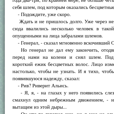
себя шлем, под которым оказались бесцветны
- Подождите, уже скоро.
Ждать и не пришлось долго. Уже через не
сюда ввалились несколько человек в тако
опущенными на лица забралами шлемов.
- Генерал, - сказал мгновенно вскочивший О
Но генерал не дал ему закончить, отодви
перед нами на колени и снял шлем. По
короткий ежик бесцветных волос. Лицо изм
настолько, чтобы не узнать. И я тихо, чтоб
появившуюся надежду, сказал:
- Рив? Риверит Альись.
- Я, я, - на глазах у него появились сле
смахнул одним небрежным движением, - н
вытащим из этой дыры...
Он что-то говорил еще, но я уже не слы