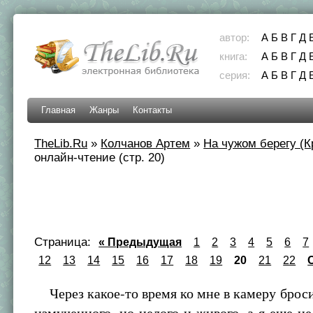
автор:
А
Б
В
Г
Д
книга:
А
Б
В
Г
Д
серия:
А
Б
В
Г
Д
Главная
Жанры
Контакты
TheLib.Ru
»
Колчанов Артем
»
На чужом берегу (Кр
онлайн-чтение (стр. 20)
Страница:
« Предыдущая
1
2
3
4
5
6
7
12
13
14
15
16
17
18
19
20
21
22
Через какое-то время ко мне в камеру броси
измученного, но целого и живого, а я еще не 