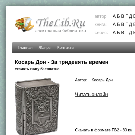
автор:
А
Б
В
Г
Д
книга:
А
Б
В
Г
Д
серия:
А
Б
В
Г
Д
Главная
Жанры
Контакты
Косарь Дон - За тридевять времен
скачать книгу бесплатно
Автор:
Косарь Дон
Читать онлайн
Скачать в формате FB2
- 80 кб