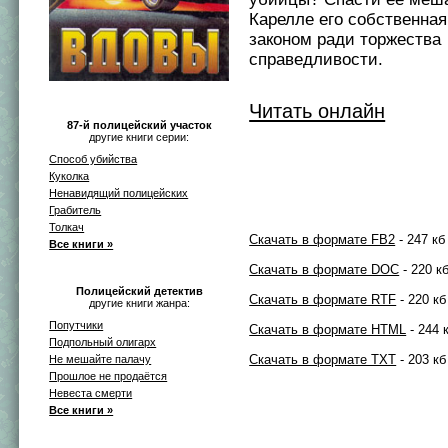
Карелле его собственная 
законом ради торжества
справедливости.
Читать онлайн
87-й полицейский участок
другие книги серии:
Способ убийства
Куколка
Ненавидящий полицейских
Грабитель
Толкач
Скачать в формате FB2
- 247 кб
Все книги »
Скачать в формате DOC
- 220 к
Полицейский детектив
Скачать в формате RTF
- 220 кб
другие книги жанра:
Попутчики
Скачать в формате HTML
- 244 
Подпольный олигарх
Скачать в формате TXT
- 203 кб
Не мешайте палачу
Прошлое не продаётся
Невеста смерти
Все книги »