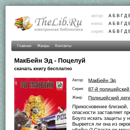
автор:
А
Б
В
Г
Д
книга:
А
Б
В
Г
Д
серия:
А
Б
В
Г
Д
Главная
Жанры
Контакты
МакБейн Эд - Поцелуй
скачать книгу бесплатно
Автор:
МакБейн Эд
Серия:
87-й полицейский
Жанр:
Полицейский дет
Прикосновение близкой, 
опасности заставляет п
Боулз искать защиты у н
Вырвется ли она из окро
убийцы? Спасти ее меш