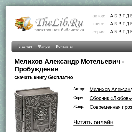
автор:
А
Б
В
Г
Д
книга:
А
Б
В
Г
Д
серия:
А
Б
В
Г
Д
Главная
Жанры
Контакты
Мелихов Александр Мотельевич -
Пробуждение
скачать книгу бесплатно
Автор:
Мелихов Алексан
Серия:
Сборник «Любовь
Жанр:
Современная про
Читать онлайн