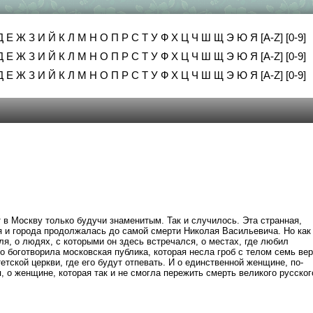
Д
Е
Ж
З
И
Й
К
Л
М
Н
О
П
Р
С
Т
У
Ф
Х
Ц
Ч
Ш
Щ
Э
Ю
Я
[A-Z]
[0-9]
Д
Е
Ж
З
И
Й
К
Л
М
Н
О
П
Р
С
Т
У
Ф
Х
Ц
Ч
Ш
Щ
Э
Ю
Я
[A-Z]
[0-9]
Д
Е
Ж
З
И
Й
К
Л
М
Н
О
П
Р
С
Т
У
Ф
Х
Ц
Ч
Ш
Щ
Э
Ю
Я
[A-Z]
[0-9]
т в Москву только будучи знаменитым. Так и случилось. Эта странная,
 и города продолжалась до самой смерти Николая Васильевича. Но как
я, о людях, с которыми он здесь встречался, о местах, где любил
его боготворила московская публика, которая несла гроб с телом семь вер
етской церкви, где его будут отпевать. И о единственной женщине, по-
 о женщине, которая так и не смогла пережить смерть великого русског