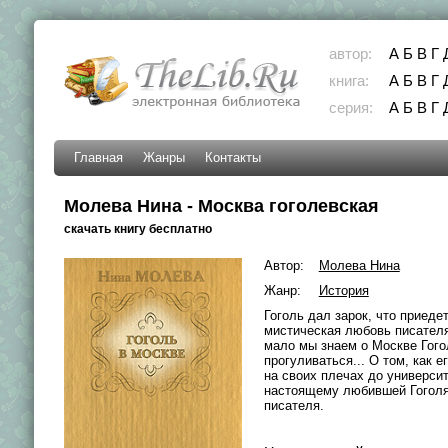
автор:
А
Б
В
Г
книга:
А
Б
В
Г
серия:
А
Б
В
Г
Главная
Жанры
Контакты
Молева Нина - Москва гоголевская
скачать книгу бесплатно
Автор:
Молева Нина
Жанр:
История
Гоголь дал зарок, что приеде
мистическая любовь писателя
мало мы знаем о Москве Гогол
прогуливаться... О том, как 
на своих плечах до университ
настоящему любившей Гоголя,
писателя.