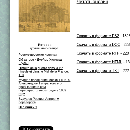
Читать онлайн
Скачать в формате FB2
- 1326
Скачать в формате DOC
- 228
История
другие книги жанра:
Скачать в формате RTF
- 228
Русско-прусские хроники
Об авторе - Джеймс Уиллард
Скачать в формате HTML
- 13
Шульц
Histoire de la guerre dans la P?
Скачать в формате TXT
- 222
ninsule et dans le Midi de la France.
T. 4
Журнал посещения Москвы е. и. в.
Александром I и краткого его
пребывания в сем
первопрестольном граде в 1809
году
Будущее России. Алгоритм
переворота
Все книги »