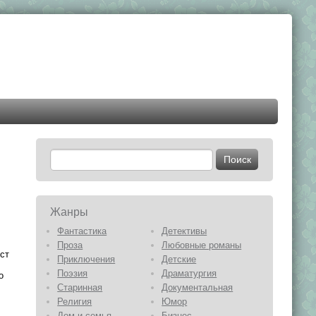
Жанры
Фантастика
Детективы
Проза
Любовные романы
ст
Приключения
Детские
Поэзия
Драматургия
о
Старинная
Документальная
Религия
Юмор
Дом и семья
Бизнес