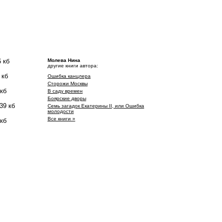
 кб
Молева Нина
другие книги автора:
 кб
Ошибка канцлера
Сторожи Москвы
 кб
В саду времен
Боярские дворы
39 кб
Семь загадок Екатерины II, или Ошибка
молодости
Все книги »
 кб