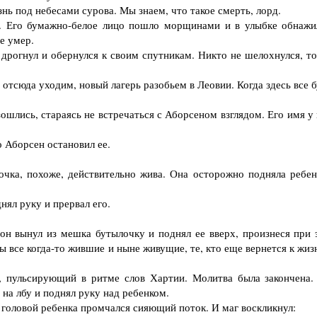
 под небесами сурова. Мы знаем, что такое смерть, лорд.
 Его бумажно-белое лицо пошло морщинами и в улыбке обнажи
е умер.
рогнул и обернулся к своим спутникам. Никто не шелохнулся, то
сюда уходим, новый лагерь разобьем в Леовии. Когда здесь все б
шлись, стараясь не встречаться с Аборсеном взглядом. Его имя у 
 Аборсен остановил ее.
чка, похоже, действительно жива. Она осторожно подняла ребен
л руку и прервал его.
н вынул из мешка бутылочку и поднял ее вверх, произнеся при 
ы все когда-то жившие и ныне живущие, те, кто еще вернется к жиз
 пульсирующий в ритме слов Хартии. Молитва была закончена.
 на лбу и поднял руку над ребенком.
 головой ребенка промчался сияющий поток. И маг воскликнул: