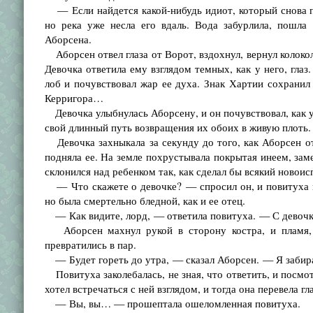
— Если найдется какой-нибудь идиот, который снова п
но река уже несла его вдаль. Вода забурлила, пошла
Аборсена.
Аборсен отвел глаза от Ворот, вздохнул, вернул колоколь
Девочка ответила ему взглядом темных, как у него, гла
лоб и почувствовал жар ее духа. Знак Хартии сохранил
Керригора…
Девочка улыбнулась Аборсену, и он почувствовал, как ул
свой длинный путь возвращения их обоих в живую плоть.
Девочка захныкала за секунду до того, как Аборсен от
подняла ее. На земле похрустывала покрытая инеем, заме
склонился над ребенком так, как сделал бы всякий новоис
— Что скажете о девочке? — спросил он, и повитуха из
но была смертельно бледной, как и ее отец.
— Как видите, лорд, — ответила повитуха. — С девочкой
Аборсен махнул рукой в сторону костра, и пламя, р
превратились в пар.
— Будет гореть до утра, — сказал Аборсен. — Я забира
Повитуха заколебалась, не зная, что ответить, и посмот
хотел встречаться с ней взглядом, и тогда она перевела гл
— Вы, вы… — прошептала ошеломленная повитуха.