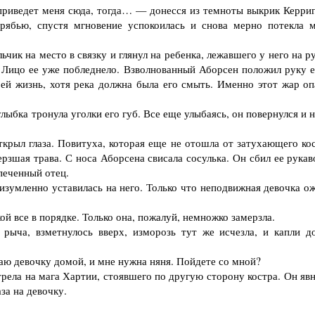
риведет меня сюда, тогда… — донесся из темноты выкрик Керриг
 рябью, спустя мгновение успокоилась и снова мерно потекла 
чик на место в связку и глянул на ребенка, лежавшего у него на р
з. Лицо ее уже побледнело. Взволнованный Аборсен положил руку е
 ей жизнь, хотя река должна была его смыть. Именно этот жар оп
ыбка тронула уголки его губ. Все еще улыбаясь, он повернулся и 
крыл глаза. Повитуха, которая еще не отошла от затухающего кос
рзшая трава. С носа Аборсена свисала сосулька. Он сбил ее рукав
печенный отец.
умленно уставилась на него. Только что неподвижная девочка ож
 все в порядке. Только она, пожалуй, немножко замерзла.
ыча, взметнулось вверх, изморозь тут же исчезла, и капли д
ю девочку домой, и мне нужна няня. Пойдете со мной?
рела на мага Хартии, стоявшего по другую сторону костра. Он явн
аза на девочку.