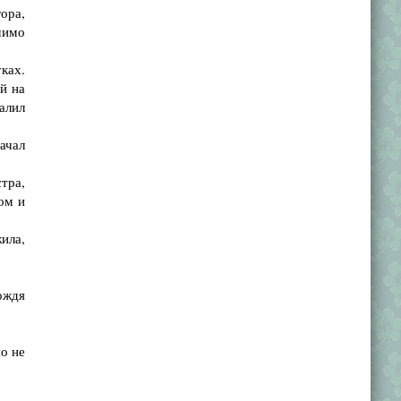
ора,
мимо
уках.
й на
алил
начал
тра,
ом и
ила,
ождя
о не