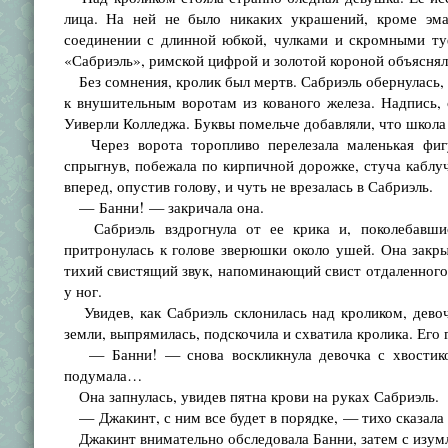
лица. На ней не было никаких украшений, кроме эмал
соединении с длинной юбкой, чулками и скромными ту
«Сабриэль», римской цифрой и золотой короной объясняли
Без сомнения, кролик был мертв. Сабриэль обернулась,
к внушительным воротам из кованого железа. Надпись, 
Уиверли Колледжа. Буквы помельче добавляли, что школа
Через ворота торопливо перелезала маленькая фигур
спрыгнув, побежала по кирпичной дорожке, стуча каблуч
вперед, опустив голову, и чуть не врезалась в Сабриэль.
— Банни! — закричала она.
Сабриэль вздрогнула от ее крика и, поколебавшись
притронулась к голове зверюшки около ушей. Она закры
тихий свистящий звук, напоминающий свист отдаленного в
у ног.
Увидев, как Сабриэль склонилась над кроликом, девоч
земли, выпрямилась, подскочила и схватила кролика. Его г
— Банни! — снова воскликнула девочка с хвостиком
подумала…
Она запнулась, увидев пятна крови на руках Сабриэль.
— Джакинт, с ним все будет в порядке, — тихо сказала 
Джакинт внимательно обследовала Банни, затем с изумле