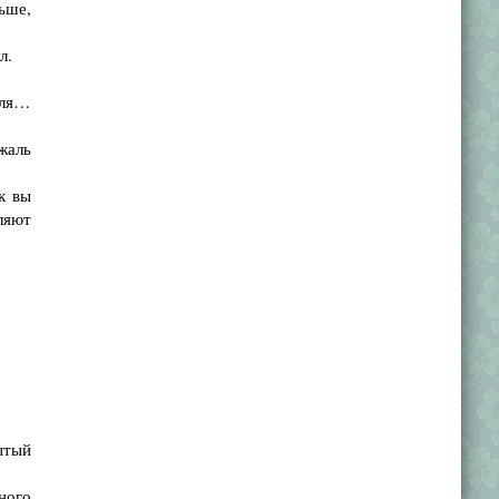
ьше,
л.
для…
жаль
к вы
ляют
ытый
ного