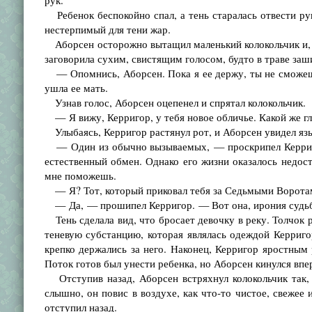
рук.
Ребенок беспокойно спал, а тень старалась отвести рук
нестерпимый для тени жар.
Аборсен осторожно вытащил маленький колокольчик и, ш
заговорила сухим, свистящим голосом, будто в траве заш
— Опомнись, Аборсен. Пока я ее держу, ты не сможешь н
ушла ее мать.
Узнав голос, Аборсен оцепенел и спрятал колокольчик.
— Я вижу, Керригор, у тебя новое обличье. Какой же г
Улыбаясь, Керригор растянул рот, и Аборсен увидел язы
— Один из обычно вызываемых, — проскрипел Керригор
естественный обмен. Однако его жизни оказалось недост
мне поможешь.
— Я? Тот, который приковал тебя за Седьмыми Ворота
— Да, — прошипел Керригор. — Вот она, ирония судь
Тень сделала вид, что бросает девочку в реку. Толчок р
теневую субстанцию, которая являлась одеждой Керриго
крепко держались за него. Наконец, Керригор яростным 
Поток готов был унести ребенка, но Аборсен кинулся впер
Отступив назад, Аборсен встряхнул колокольчик так, 
слышно, он повис в воздухе, как что-то чистое, свежее 
отступил назад.