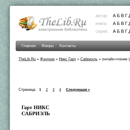
автор:
А
Б
В
Г
книга:
А
Б
В
Г
серия:
А
Б
В
Г
Главная
Жанры
Контакты
TheLib.Ru
»
Фэнтези
»
Никс Гарт
»
Сабриэль
»
онлайн-чтение (
Страница:
1
2
3
4
Следующая »
Гарт НИКС
САБРИЭЛЬ