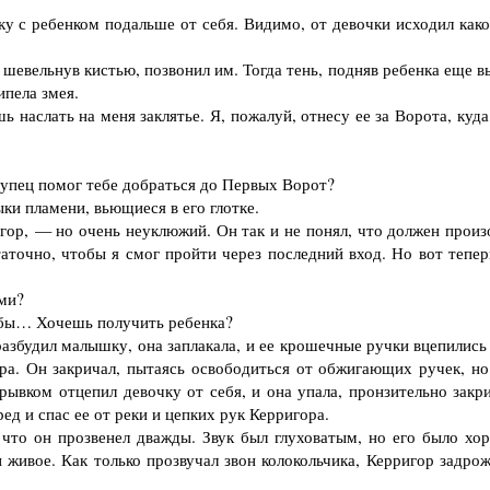
у с ребенком подальше от себя. Видимо, от девочки исходил како
евельнув кистью, позвонил им. Тогда тень, подняв ребенка еще в
ипела змея.
аслать на меня заклятье. Я, пожалуй, отнесу ее за Ворота, куда
лупец помог тебе добраться до Первых Ворот?
ки пламени, вьющиеся в его глотке.
, — но очень неуклюжий. Он так и не понял, что должен произ
аточно, чтобы я смог пройти через последний вход. Но вот тепер
ми?
бы… Хочешь получить ребенка?
азбудил малышку, она заплакала, и ее крошечные ручки вцепились 
ра. Он закричал, пытаясь освободиться от обжигающих ручек, но
рывком отцепил девочку от себя, и она упала, пронзительно закри
ед и спас ее от реки и цепких рук Керригора.
что он прозвенел дважды. Звук был глуховатым, но его было хо
и живое. Как только прозвучал звон колокольчика, Керригор задро