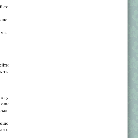
й-то
ыше,
 уже
ойти
ь ты
в ту
 они
чав.
рошо
жал и