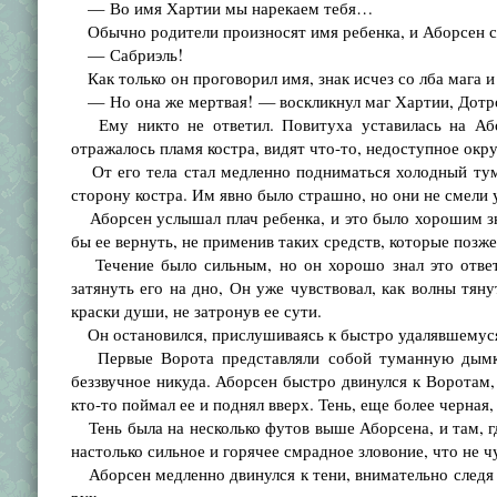
— Во имя Хартии мы нарекаем тебя…
Обычно родители произносят имя ребенка, и Аборсен с
— Сабриэль!
Как только он проговорил имя, знак исчез со лба мага и
— Но она же мертвая! — воскликнул маг Хартии, Дотрон
Ему никто не ответил. Повитуха уставилась на Аборс
отражалось пламя костра, видят что-то, недоступное ок
От его тела стал медленно подниматься холодный тума
сторону костра. Им явно было страшно, но они не смели 
Аборсен услышал плач ребенка, и это было хорошим зна
бы ее вернуть, не применив таких средств, которые позже
Течение было сильным, но он хорошо знал это ответв
затянуть его на дно, Он уже чувствовал, как волны тяну
краски души, не затронув ее сути.
Он остановился, прислушиваясь к быстро удалявшемуся п
Первые Ворота представляли собой туманную дымку 
беззвучное никуда. Аборсен быстро двинулся к Воротам,
кто-то поймал ее и поднял вверх. Тень, еще более черная
Тень была на несколько футов выше Аборсена, и там, г
настолько сильное и горячее смрадное зловоние, что не ч
Аборсен медленно двинулся к тени, внимательно следя з