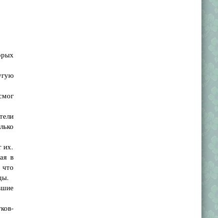
орых
угую
смог
тели
олько
 их.
ая в
 что
ды.
вшие
ков-