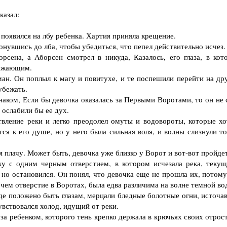
казал:
 появился на лбу ребенка. Хартия приняла крещение.
увшись до лба, чтобы убедиться, что пепел действительно исчез.
ена, а Аборсен смотрел в никуда, Казалось, его глаза, в кот
ружающим.
н. Он поплыл к магу и повитухе, и те поспешили перейти на др
убежать.
ком, Если бы девочка оказалась за Первыми Воротами, то он не 
 ослабили бы ее дух.
ление реки и легко преодолел омуты и водовороты, которые хо
тся к его душе, но у него была сильная воля, и волны слизнули т
лачу. Может быть, девочка уже близко у Ворот и вот-вот пройдет
с одним черным отверстием, в котором исчезала река, текущ
 но остановился. Он понял, что девочка еще не прошла их, потому
, чем отверстие в Воротах, была едва различима на волне темной во
де положено быть глазам, мерцали бледные болотные огни, источа
увствовался холод, идущий от реки.
а ребенком, которого тень крепко держала в крючьях своих отрост