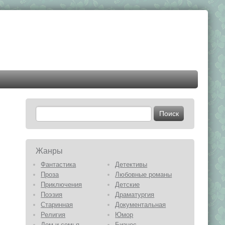
Жанры
Фантастика
Детективы
Проза
Любовные романы
Приключения
Детские
Поэзия
Драматургия
Старинная
Документальная
Религия
Юмор
Дом и семья
Бизнес