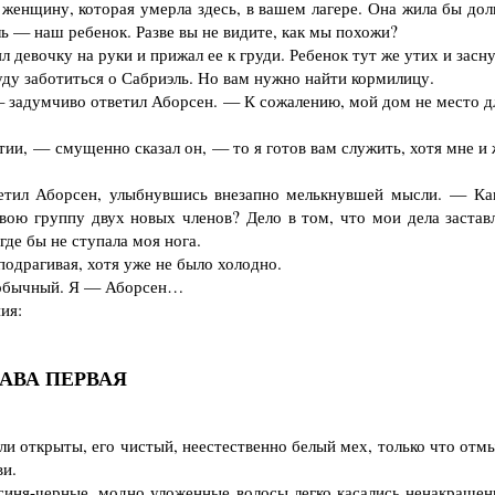
нщину, которая умерла здесь, в вашем лагере. Она жила бы дол
ль — наш ребенок. Разве вы не видите, как мы похожи?
девочку на руки и прижал ее к груди. Ребенок тут же утих и засну
у заботиться о Сабриэль. Но вам нужно найти кормилицу.
 задумчиво ответил Аборсен. — К сожалению, мой дом не место 
и, — смущенно сказал он, — то я готов вам служить, хотя мне и 
тил Аборсен, улыбнувшись внезапно мелькнувшей мысли. — Ка
свою группу двух новых членов? Дело в том, что мои дела застав
где бы не ступала моя нога.
драгивая, хотя уже не было холодно.
 обычный. Я — Аборсен…
ия:
ЛАВА ПЕРВАЯ
и открыты, его чистый, неестественно белый мех, только что отм
ви.
иня-черные, модно уложенные волосы легко касались ненакрашен