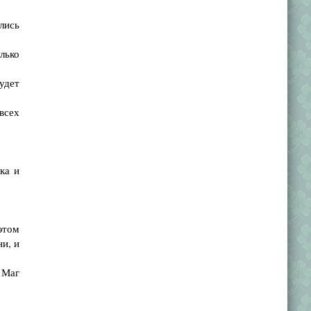
лись
лько
удет
всех
ка и
этом
ни, и
 Маг