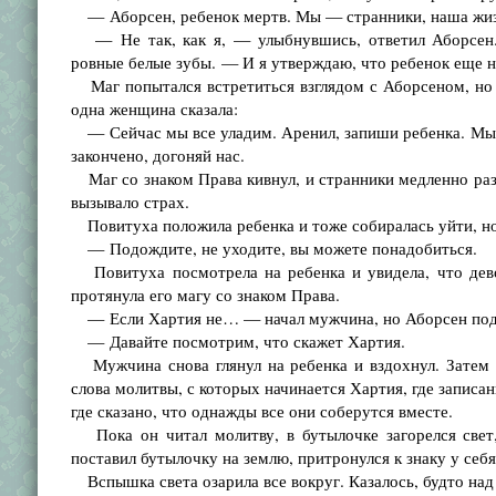
— Аборсен, ребенок мертв. Мы — странники, наша жизнь
— Не так, как я, — улыбнувшись, ответил Аборсен.
ровные белые зубы. — И я утверждаю, что ребенок еще н
Маг попытался встретиться взглядом с Аборсеном, но д
одна женщина сказала:
— Сейчас мы все уладим. Аренил, запиши ребенка. Мы от
закончено, догоняй нас.
Маг со знаком Права кивнул, и странники медленно разо
вызывало страх.
Повитуха положила ребенка и тоже собиралась уйти, но
— Подождите, не уходите, вы можете понадобиться.
Повитуха посмотрела на ребенка и увидела, что дево
протянула его магу со знаком Права.
— Если Хартия не… — начал мужчина, но Аборсен подня
— Давайте посмотрим, что скажет Хартия.
Мужчина снова глянул на ребенка и вздохнул. Затем о
слова молитвы, с которых начинается Хартия, где записан
где сказано, что однажды все они соберутся вместе.
Пока он читал молитву, в бутылочке загорелся свет,
поставил бутылочку на землю, притронулся к знаку у себя
Вспышка света озарила все вокруг. Казалось, будто над