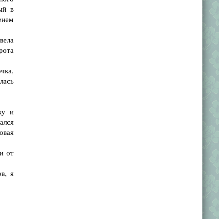
ый в
енем
вела
рота
чка,
лась
ку и
ался
овая
и от
в, я