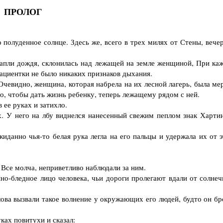
ПРОЛОГ
олуденное солнце. Здесь же, всего в трех милях от Стены, вечер
апли дождя, склонилась над лежащей на земле женщиной, При ка
пациентки не было никаких признаков дыхания.
евидно, женщина, которая набрела на их лесной лагерь, была мер
ло, чтобы дать жизнь ребенку, теперь лежащему рядом с ней.
ее руках и затихло.
У него на лбу виднелся нанесенный свежим пеплом знак Харти
данно чья-то белая рука легла на его пальцы и удержала их от э
Все молча, неприветливо наблюдали за ним.
-бледное лицо человека, чьи дороги пролегают вдали от солнеч
ва вызвали такое волнение у окружающих его людей, будто он бр
ках повитухи и сказал: