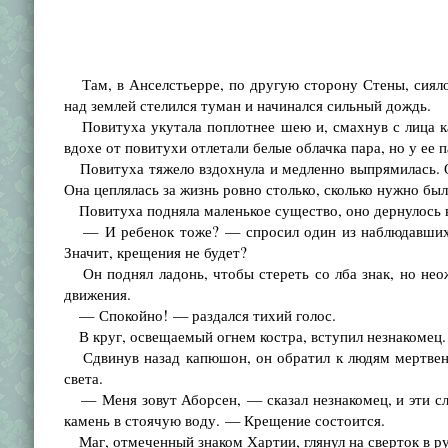
Там, в Анселстьерре, по другую сторону Стены, сияло п
над землей стелился туман и начинался сильный дождь.
Повитуха укутала поплотнее шею и, смахнув с лица к
вдохе от повитухи отлетали белые облачка пара, но у ее 
Повитуха тяжело вздохнула и медленно выпрямилась. Оч
Она цеплялась за жизнь ровно столько, сколько нужно бы
Повитуха подняла маленькое существо, оно дернулось в 
— И ребенок тоже? — спросил один из наблюдавших. 
Значит, крещения не будет?
Он поднял ладонь, чтобы стереть со лба знак, но неожи
движения.
— Спокойно! — раздался тихий голос.
В круг, освещаемый огнем костра, вступил незнакомец. 
Сдвинув назад капюшон, он обратил к людям мертвенно
света.
— Меня зовут Аборсен, — сказал незнакомец, и эти сло
камень в стоячую воду. — Крещение состоится.
Маг, отмеченный знаком Хартии, глянул на сверток в ру