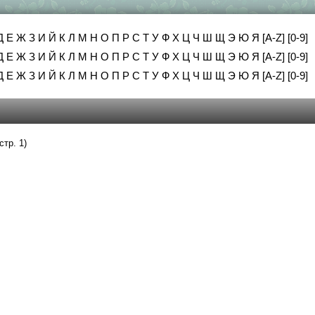
Д
Е
Ж
З
И
Й
К
Л
М
Н
О
П
Р
С
Т
У
Ф
Х
Ц
Ч
Ш
Щ
Э
Ю
Я
[A-Z]
[0-9]
Д
Е
Ж
З
И
Й
К
Л
М
Н
О
П
Р
С
Т
У
Ф
Х
Ц
Ч
Ш
Щ
Э
Ю
Я
[A-Z]
[0-9]
Д
Е
Ж
З
И
Й
К
Л
М
Н
О
П
Р
С
Т
У
Ф
Х
Ц
Ч
Ш
Щ
Э
Ю
Я
[A-Z]
[0-9]
стр. 1)