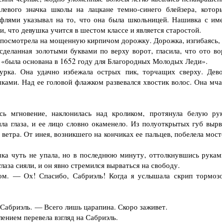
евого значка школы на лацкане темно-синего блейзера, котор
флями указывал на то, что она была школьницей. Нашивка с им
, что девушка учится в шестом классе и является старостой.
 посмотрела на мощенную кирпичом дорожку. Дорожка, изгибаясь, 
сделанная золотыми буквами по верху ворот, гласила, что ото во
 «была основана в 1652 году для Благородных Молодых Леди».
ка. Она удачно избежала острых пик, торчащих сверху. Дево
ками. Над ее головой флажком развевался хвостик волос. Она мча
 мгновение, наклонилась над кроликом, протянула белую ру
ла глаза, и ее лицо словно окаменело. Из полуоткрытых губ вырв
етра. От инея, возникшего на кончиках ее пальцев, побелела мост
ка чуть не упала, но в последнюю минуту, оттолкнувшись рукам
лаза сияли, и он явно стремился вырваться на свободу.
. — Ох! Спасибо, Сабриэль! Когда я услышала скрип тормозо
Сабриэль. — Всего лишь царапина. Скоро заживет.
нием перевела взгляд на Сабриэль.