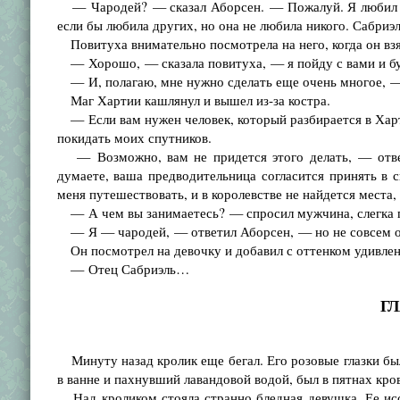
— Чародей? — сказал Аборсен. — Пожалуй. Я любил же
если бы любила других, но она не любила никого. Сабриэ
Повитуха внимательно посмотрела на него, когда он взял 
— Хорошо, — сказала повитуха, — я пойду с вами и буд
— И, полагаю, мне нужно сделать еще очень многое, —
Маг Хартии кашлянул и вышел из-за костра.
— Если вам нужен человек, который разбирается в Харти
покидать моих спутников.
— Возможно, вам не придется этого делать, — отве
думаете, ваша предводительница согласится принять в 
меня путешествовать, и в королевстве не найдется места, 
— А чем вы занимаетесь? — спросил мужчина, слегка по
— Я — чародей, — ответил Аборсен, — но не совсем
Он посмотрел на девочку и добавил с оттенком удивлен
— Отец Сабриэль…
Г
Минуту назад кролик еще бегал. Его розовые глазки был
в ванне и пахнувший лавандовой водой, был в пятнах кро
Над кроликом стояла странно бледная девушка. Ее исс