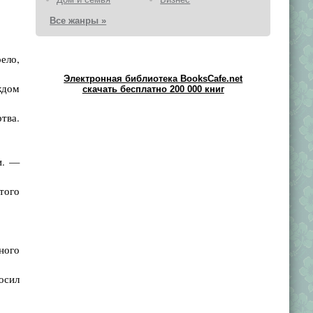
Все жанры »
ело,
Электронная библиотека BooksCafe.net
ждом
скачать бесплатно 200 000 книг
тва.
и. —
того
ного
осил