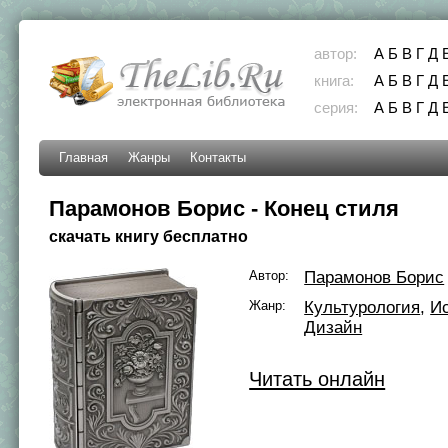
автор:
А
Б
В
Г
Д
книга:
А
Б
В
Г
Д
серия:
А
Б
В
Г
Д
Главная
Жанры
Контакты
Парамонов Борис - Конец стиля
скачать книгу бесплатно
Автор:
Парамонов Борис
Жанр:
Культурология
,
Ис
Дизайн
Читать онлайн