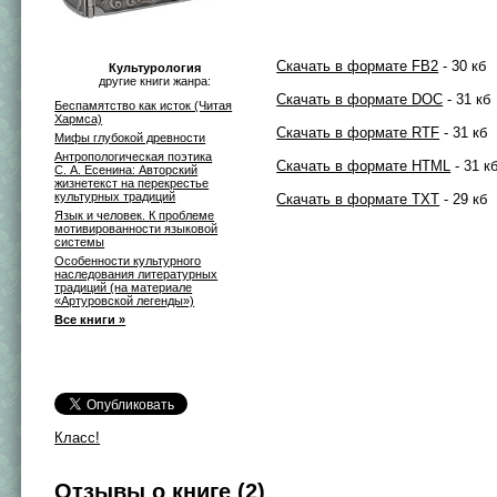
Скачать в формате FB2
- 30 кб
Культурология
другие книги жанра:
Скачать в формате DOC
- 31 кб
Беспамятство как исток (Читая
Хармса)
Скачать в формате RTF
- 31 кб
Мифы глубокой древности
Антропологическая поэтика
Скачать в формате HTML
- 31 к
С. А. Есенина: Авторский
жизнетекст на перекрестье
культурных традиций
Скачать в формате TXT
- 29 кб
Язык и человек. К проблеме
мотивированности языковой
системы
Особенности культурного
наследования литературных
традиций (на материале
«Артуровской легенды»)
Все книги »
Класс!
Отзывы о книге (2)