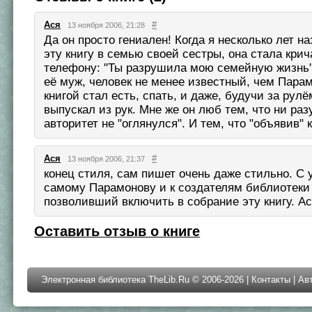
Ася
#
13 ноября 2006, 21:28
Да он просто гениален! Когда я несколько лет н
эту книгу в семью своей сестры, она стала крич
телефону: "Ты разрушила мою семейную жизнь"
её муж, человек не менее известный, чем Парам
книгой стал есть, спать, и даже, будучи за рулё
выпускал из рук. Мне же он люб тем, что ни разу
авторитет не "оглянулся". И тем, что "объявив" 
Ася
#
13 ноября 2006, 21:37
конец стиля, сам пишет очень даже стильно. С 
самому Парамонову и к создателям библиотеки 
позволивший включить в собрание эту книгу. Ас
Оставить отзыв о книге
Электронная библиотека TheLib.Ru © 2006-2026 |
Контакты
|
Ав