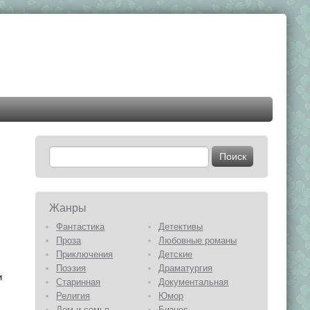
Жанры
Фантастика
Детективы
Проза
Любовные романы
Приключения
Детские
Поэзия
Драматургия
и
Старинная
Документальная
Религия
Юмор
Дом и семья
Бизнес