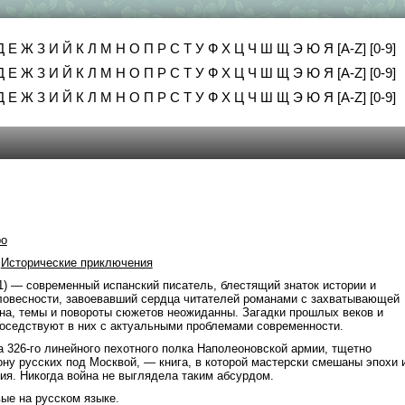
Д
Е
Ж
З
И
Й
К
Л
М
Н
О
П
Р
С
Т
У
Ф
Х
Ц
Ч
Ш
Щ
Э
Ю
Я
[A-Z]
[0-9]
Д
Е
Ж
З
И
Й
К
Л
М
Н
О
П
Р
С
Т
У
Ф
Х
Ц
Ч
Ш
Щ
Э
Ю
Я
[A-Z]
[0-9]
Д
Е
Ж
З
И
Й
К
Л
М
Н
О
П
Р
С
Т
У
Ф
Х
Ц
Ч
Ш
Щ
Э
Ю
Я
[A-Z]
[0-9]
ро
,
Исторические приключения
51) — современный испанский писатель, блестящий знаток истории и
ловесности, завоевавший сердца читателей романами с захватывающей
нна, темы и повороты сюжетов неожиданны. Загадки прошлых веков и
оседствуют в них с актуальными проблемами современности.
а 326-го линейного пехотного полка Наполеоновской армии, тщетно
ону русских под Москвой, — книга, в которой мастерски смешаны эпохи 
дия. Никогда война не выглядела таким абсурдом.
ые на русском языке.