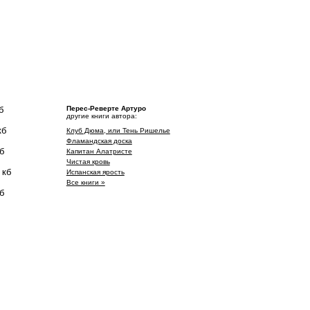
б
Перес-Реверте Артуро
другие книги автора:
кб
Клуб Дюма, или Тень Ришелье
Фламандская доска
б
Капитан Алатристе
Чистая кровь
 кб
Испанская ярость
Все книги »
б