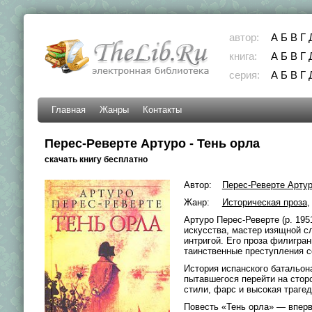
автор:
А
Б
В
Г
книга:
А
Б
В
Г
серия:
А
Б
В
Г
Главная
Жанры
Контакты
Перес-Реверте Артуро - Тень орла
скачать книгу бесплатно
Автор:
Перес-Реверте Арту
Жанр:
Историческая проза
Артуро Перес-Реверте (р. 19
искусства, мастер изящной с
интригой. Его проза филигра
таинственные преступления с
История испанского батальон
пытавшегося перейти на стор
стили, фарс и высокая траге
Повесть «Тень орла» — вперв