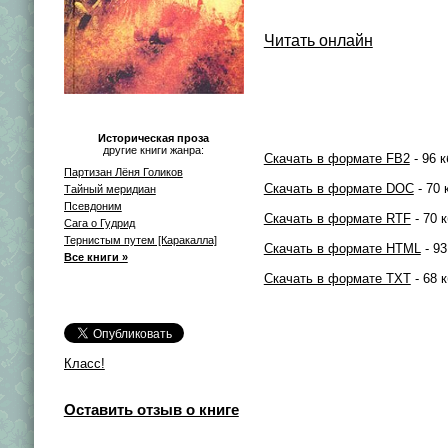
Читать онлайн
Историческая проза
другие книги жанра:
Скачать в формате FB2
- 96 к
Партизан Лёня Голиков
Скачать в формате DOC
- 70 
Тайный меридиан
Псевдоним
Скачать в формате RTF
- 70 к
Сага о Гудрид
Тернистым путем [Каракалла]
Скачать в формате HTML
- 93
Все книги »
Скачать в формате TXT
- 68 к
Класс!
Оставить отзыв о книге