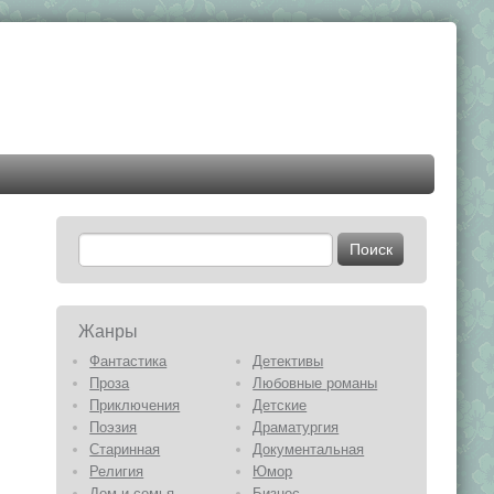
Жанры
Фантастика
Детективы
Проза
Любовные романы
Приключения
Детские
Поэзия
Драматургия
Старинная
Документальная
Религия
Юмор
Дом и семья
Бизнес