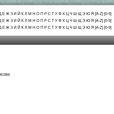
Д
Е
Ж
З
И
Й
К
Л
М
Н
О
П
Р
С
Т
У
Ф
Х
Ц
Ч
Ш
Щ
Э
Ю
Я
[A-Z]
[0-9]
Д
Е
Ж
З
И
Й
К
Л
М
Н
О
П
Р
С
Т
У
Ф
Х
Ц
Ч
Ш
Щ
Э
Ю
Я
[A-Z]
[0-9]
Д
Е
Ж
З
И
Й
К
Л
М
Н
О
П
Р
С
Т
У
Ф
Х
Ц
Ч
Ш
Щ
Э
Ю
Я
[A-Z]
[0-9]
астика