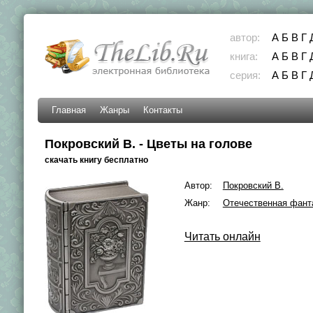
автор:
А
Б
В
Г
книга:
А
Б
В
Г
серия:
А
Б
В
Г
Главная
Жанры
Контакты
Покровский В. - Цветы на голове
скачать книгу бесплатно
Автор:
Покровский В.
Жанр:
Отечественная фант
Читать онлайн