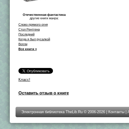
Отечественная фантастика
другие книги жанра:
Слово прямого огня
Стол Рентгена
Последний
Когда я был русалкой
Вопли
Все книги »
Класс!
Оставить отзыв о книге
Электронная библиотека TheLib.Ru © 2006-2026 |
Контакты
|