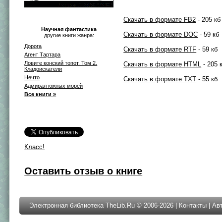
Скачать в формате FB2
- 205 кб
Научная фантастика
Скачать в формате DOC
- 59 кб
другие книги жанра:
Дорога
Скачать в формате RTF
- 59 кб
Агент Тартара
Ловите конский топот. Том 2.
Скачать в формате HTML
- 205 
Кладоискатели
Нечто
Скачать в формате TXT
- 55 кб
Адмирал южных морей
Все книги »
Класс!
Оставить отзыв о книге
Электронная библиотека TheLib.Ru © 2006-2026 |
Контакты
|
Ав