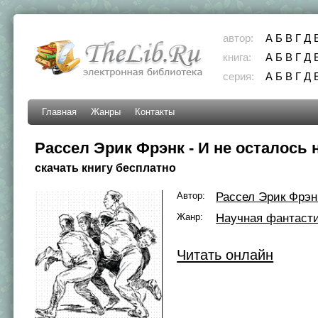
автор:
А
Б
В
Г
Д
книга:
А
Б
В
Г
Д
серия:
А
Б
В
Г
Д
Главная
Жанры
Контакты
Рассел Эрик Фрэнк - И не осталось 
скачать книгу бесплатно
Автор:
Рассел Эрик Фрэн
Жанр:
Научная фантаст
Читать онлайн