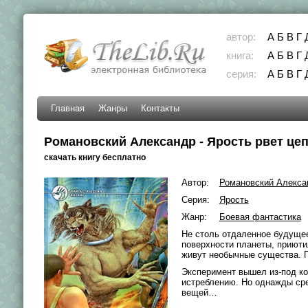
автор:
А
Б
В
Г
книга:
А
Б
В
Г
серия:
А
Б
В
Г
Главная
Жанры
Контакты
Романовский Александр - Ярость рвет це
скачать книгу бесплатно
Автор:
Романовский Алекса
Серия:
Ярость
Жанр:
Боевая фантастика
Не столь отдаленное будущее
поверхности планеты, приютил
живут необычные существа. 
Эксперимент вышел из-под ко
истреблению. Но однажды сре
вещей…