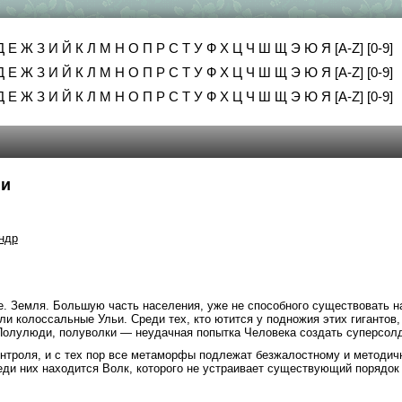
Д
Е
Ж
З
И
Й
К
Л
М
Н
О
П
Р
С
Т
У
Ф
Х
Ц
Ч
Ш
Щ
Э
Ю
Я
[A-Z]
[0-9]
Д
Е
Ж
З
И
Й
К
Л
М
Н
О
П
Р
С
Т
У
Ф
Х
Ц
Ч
Ш
Щ
Э
Ю
Я
[A-Z]
[0-9]
Д
Е
Ж
З
И
Й
К
Л
М
Н
О
П
Р
С
Т
У
Ф
Х
Ц
Ч
Ш
Щ
Э
Ю
Я
[A-Z]
[0-9]
пи
ндр
. Земля. Большую часть населения, уже не способного существовать н
и колоссальные Ульи. Среди тех, кто ютится у подножия этих гигантов,
Полулюди, полуволки — неудачная попытка Человека создать суперсолд
нтроля, и с тех пор все метаморфы подлежат безжалостному и методич
ди них находится Волк, которого не устраивает существующий порядок