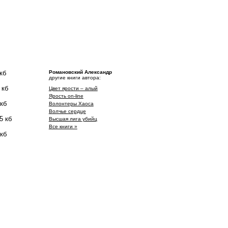
кб
Романовский Александр
другие книги автора:
 кб
Цвет ярости – алый
Ярость on-line
 кб
Волонтеры Хаоса
Волчье сердце
5 кб
Высшая лига убийц
Все книги »
 кб