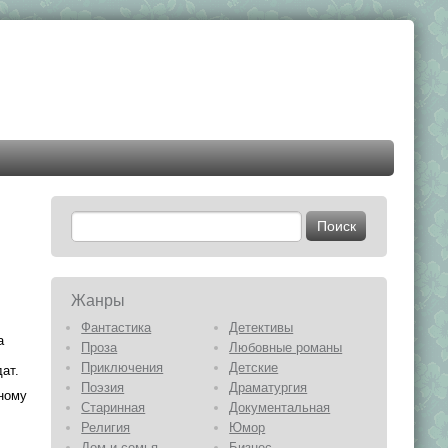
Жанры
Фантастика
Детективы
а
Проза
Любовные романы
Приключения
Детские
ат.
Поэзия
Драматургия
ному
Старинная
Документальная
Религия
Юмор
Дом и семья
Бизнес