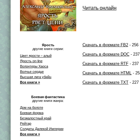
Читать онлайн
Скачать в формате FB2
- 256 
Ярость
другие книги серии:
Скачать в формате DOC
- 237
Цвет ярости – алый
Ярость on-line
Скачать в формате RTF
- 237
Волонтеры Хаоса
Волчье сердце
Скачать в формате HTML
- 25
Высшая лига убийц
Скачать в формате TXT
- 227
Все книги »
Боевая фантастика
другие книги жанра:
Дом на болоте
Боевая форма
Безжалостный край
Рейтар
Солдаты Далекой Империи
Все книги »