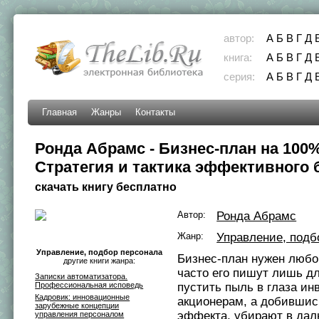
автор:
А
Б
В
Г
Д
книга:
А
Б
В
Г
Д
серия:
А
Б
В
Г
Д
Главная
Жанры
Контакты
Ронда Абрамс - Бизнес-план на 100%
Стратегия и тактика эффективного 
скачать книгу бесплатно
Автор:
Ронда Абрамс
Жанр:
Управление, подб
Управление, подбор персонала
Бизнес-план нужен любо
другие книги жанра:
часто его пишут лишь дл
Записки автоматизатора.
Профессиональная исповедь
пустить пыль в глаза ин
Кадровик: инновационные
акционерам, а добившис
зарубежные концепции
эффекта, убирают в дал
управления персоналом