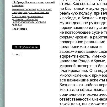
HR-Бренд. 5 шагов к успеху вашей
стола. Как составить пла
компании
не был кипой макулатуры
Ключевые переговоры. Что и как
говорить, когда ставки высоки
реальную пользу, приве
Психология управления в
к победе, а бизнес – к 
условиях стабильной
неопределенности: учебное
Нужно дельное руководст
пособие
переливающее из пустог
Все книги »
не повторяющее сухие т
формулировки, а работ
проверенное реальными
предпринимателями и
зарекомендовавшее сво
Класс!
эффективность. Именно 
написала Ронда Абрамс
мировой эксперт по бизн
планированию. Она подр
многочисленных примера
все важнейшие аспекты 
бизнеса – от набора пер
места для офиса компан
социальной и экологиче
ответственности бизнеса
такой план, вы сможете 