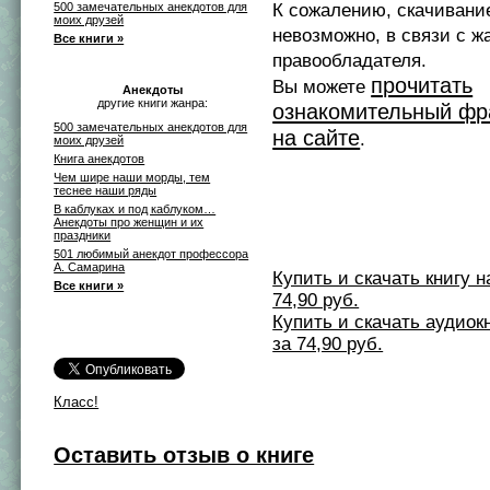
500 замечательных анекдотов для
К сожалению, скачивани
моих друзей
невозможно, в связи с ж
Все книги »
правообладателя.
прочитать
Вы можете
Анекдоты
другие книги жанра:
ознакомительный фр
500 замечательных анекдотов для
на сайте
.
моих друзей
Книга анекдотов
Чем шире наши морды, тем
теснее наши ряды
В каблуках и под каблуком…
Анекдоты про женщин и их
праздники
501 любимый анекдот профессора
А. Самарина
Купить и скачать книгу на 
Все книги »
74,90 руб.
Купить и скачать аудиокни
за 74,90 руб.
Класс!
Оставить отзыв о книге