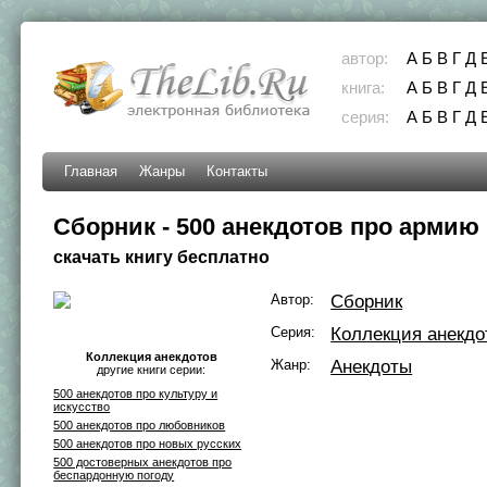
автор:
А
Б
В
Г
Д
книга:
А
Б
В
Г
Д
серия:
А
Б
В
Г
Д
Главная
Жанры
Контакты
Сборник - 500 анекдотов про армию
скачать книгу бесплатно
Автор:
Сборник
Серия:
Коллекция анекдо
Коллекция анекдотов
Жанр:
Анекдоты
другие книги серии:
500 анекдотов про культуру и
искусство
500 анекдотов про любовников
500 анекдотов про новых русских
500 достоверных анекдотов про
беспардонную погоду