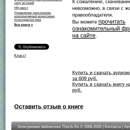
К сожалению, скачивани
силу историй
невозможно, в связи с ж
HR-квест
Управление персоналом,
правообладателя.
корпоративный мониторинг,
психодиагностика
прочитать
Вы можете
Все книги »
ознакомительный фр
на сайте
.
Класс!
Купить и скачать аудиокни
за 609 руб.
Купить и скачать книгу на 
руб.
Оставить отзыв о книге
Электронная библиотека TheLib.Ru © 2006-2026 |
Контакты
|
Ав