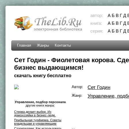
автор:
А
Б
В
Г
Д
книга:
А
Б
В
Г
Д
серия:
А
Б
В
Г
Д
Главная
Жанры
Контакты
Сет Годин - Фиолетовая корова. Сд
бизнес выдающимся!
скачать книгу бесплатно
Автор:
Сет Годин
Жанр:
Управление, подб
Управление, подбор персонала
другие книги жанра:
Стерва делает выбор. Из
домохозяйки в бизнес-леди.
Прибыльная турфирма. Советы
владельцам и управляющим
Сторителлинг. Как использовать