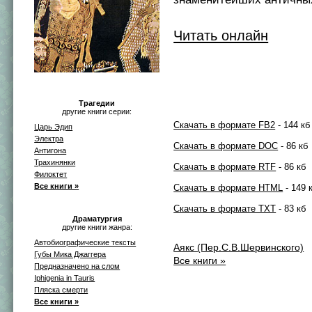
Читать онлайн
Трагедии
другие книги серии:
Скачать в формате FB2
- 144 кб
Царь Эдип
Электра
Скачать в формате DOC
- 86 кб
Антигона
Трахинянки
Скачать в формате RTF
- 86 кб
Филоктет
Все книги »
Скачать в формате HTML
- 149 
Скачать в формате TXT
- 83 кб
Драматургия
другие книги жанра:
Автобиографические тексты
Аякс (Пер.С.В.Шервинского)
Губы Мика Джаггера
Все книги »
Предназначено на слом
Iphigenia in Tauris
Пляска смерти
Все книги »