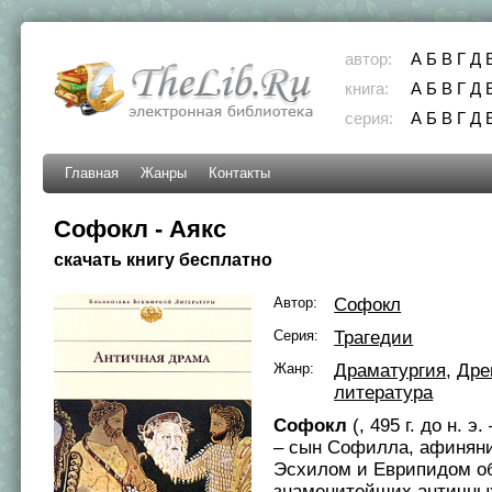
автор:
А
Б
В
Г
Д
книга:
А
Б
В
Г
Д
серия:
А
Б
В
Г
Д
Главная
Жанры
Контакты
Софокл - Аякс
скачать книгу бесплатно
Автор:
Софокл
Серия:
Трагедии
Жанр:
Драматургия
,
Дре
литература
Софокл
(, 495 г. до н. э. 
– сын Софилла, афиняни
Эсхилом и Еврипидом о
знаменитейших античных