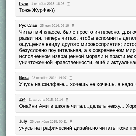
Гули
#
1 октября 2013, 18:08
Тоже ЖурФак))
Рус Слав
#
25 мая 2014, 03:19
Читал в 4 классе, было просто интересно, для 
развития, теперь читаю, чтобы вспомнить детал
ощущения ввиду другого мировосприятия; исто
безусловно поучительная, а в современном мир
исполненном извращённой морали и практичес
уничтоженной нравственности, ещё и актуальная
Вика
#
28 октября 2014, 14:07
Учусь на филфаке... хочешь не хочешь, а надо 
324
#
11 августа 2015, 19:14
Онайни Ами в школе читал...делать некху... Хор
July
#
25 сентября 2018, 00:11
учусь на графический дизайн,но читать тоже п