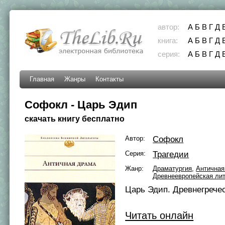
автор:
А
Б
В
Г
Д
книга:
А
Б
В
Г
Д
серия:
А
Б
В
Г
Д
Главная
Жанры
Контакты
Софокл - Царь Эдип
скачать книгу бесплатно
Автор:
Софокл
Серия:
Трагедии
Жанр:
Драматургия
,
Античная
Древнеевропейская ли
Царь Эдип. Древнегречес
Читать онлайн