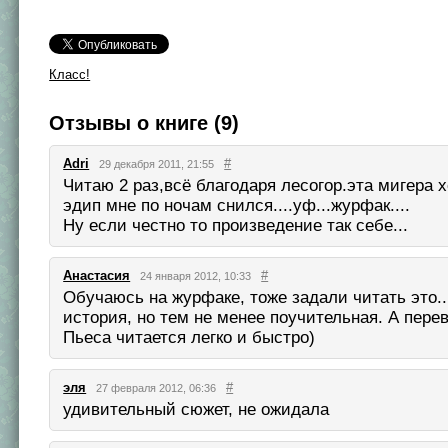
Класс!
Отзывы о книге (9)
Adri
#
29 декабря 2011, 21:55
Читаю 2 раз,всё благодаря лесогор.эта мигера х
эдип мне по ночам снился....уф...журфак....
Ну если честно то произведение так себе...
Анастасия
#
24 января 2012, 10:33
Обучаюсь на журфаке, тоже задали читать это..
история, но тем не менее поучительная. А перев
Пьеса читается легко и быстро)
эля
#
27 февраля 2012, 06:36
удивительный сюжет, не ожидала