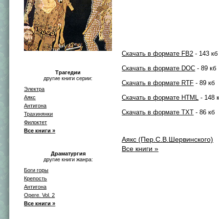
Скачать в формате FB2
- 143 кб
Скачать в формате DOC
- 89 кб
Трагедии
другие книги серии:
Скачать в формате RTF
- 89 кб
Электра
Скачать в формате HTML
- 148 
Аякс
Антигона
Скачать в формате TXT
- 86 кб
Трахинянки
Филоктет
Все книги »
Аякс (Пер.С.В.Шервинского)
Все книги »
Драматургия
другие книги жанра:
Боги горы
Крепость
Антигона
Opere. Vol. 2
Все книги »