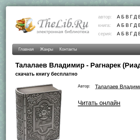
автор:
А
Б
В
Г
Д
книга:
А
Б
В
Г
Д
серия:
А
Б
В
Г
Д
Главная
Жанры
Контакты
Талалаев Владимир - Рагнарек (Риад
скачать книгу бесплатно
Автор:
Талалаев Владим
Читать онлайн