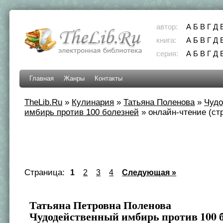
автор:
А
Б
В
Г
Д
книга:
А
Б
В
Г
Д
серия:
А
Б
В
Г
Д
Главная
Жанры
Контакты
TheLib.Ru
»
Кулинария
»
Татьяна Поленова
»
Чуд
имбирь против 100 болезней
»
онлайн-чтение (стр
Страница:
1
2
3
4
Следующая »
Татьяна Петровна Поленова
Чудодейственный имбирь против 100 