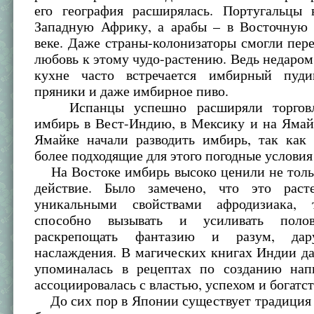
его география расширялась. Португальцы 
Западную Африку, а арабы – в Восточную 
веке. Даже страны-колонизаторы смогли пере
любовь к этому чудо-растению. Ведь недаром
кухне часто встречается имбирный пуди
пряники и даже имбирное пиво.
Испанцы успешно расширяли торговлю
имбирь в Вест-Индию, в Мексику и на Ямай
Ямайке начали разводить имбирь, так как 
более подходящие для этого погодные условия 
На Востоке имбирь высоко ценили не тольк
действие. Было замечено, что это раст
уникальными свойствами афродизиака,
способно вызывать и усиливать полов
раскрепощать фантазию и разум, дар
наслаждения. В магических книгах Индии д
упоминалась в рецептах по созданию на
ассоциировалась с властью, успехом и богатс
До сих пор в Японии существует традиция 