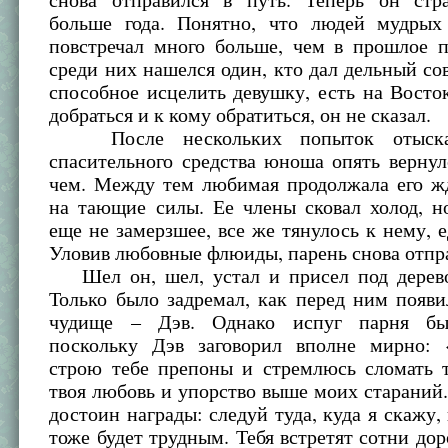
больше года. Понятно, что людей мудры
повстречал много больше, чем в прошлое п
среди них нашелся один, кто дал дельный сов
способное исцелить девушку, есть на Восток
добраться и к кому обратиться, он не сказал.
После нескольких попыток отыскат
спасительного средства юноша опять верну
чем. Между тем любимая продолжала его жд
на тающие силы. Ее члены сковал холод, н
еще не замерзшее, все же тянулось к нему, 
Уловив любовные флюиды, парень снова отпра
Шел он, шел, устал и присел под дерево
Только было задремал, как перед ним появ
чудище – Дэв. Однако испуг парня бы
поскольку Дэв заговорил вполне мирно:
строю тебе препоны и стремлюсь сломать т
твоя любовь и упорство выше моих стараний.
достоин награды: следуй туда, куда я скажу, 
тоже будет трудным. Тебя встретят сотни дор