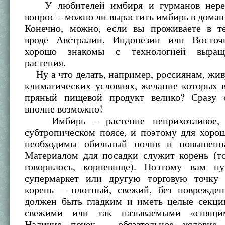
У любителей имбиря и гурманов неред
вопрос – можно ли вырастить имбирь в дома
Конечно, можно, если вы проживаете в т
вроде Австралии, Индонезии или Восто
хорошо знакомы с технологией выращ
растения.
Ну а что делать, например, россиянам, жи
климатических условиях, желание которых 
пряный пищевой продукт велико? Сразу 
вполне возможно!
Имбирь – растение неприхотливое, 
субтропическом поясе, и поэтому для хоро
необходимы обильный полив и повышенна
Материалом для посадки служит корень (то
говорилось, корневище). Поэтому вам н
супермаркет или другую торговую точку
корень – плотный, свежий, без поврежде
должен быть гладким и иметь целые секц
свежими или так называемыми «спящи
Наличие почек – обязательное условие 