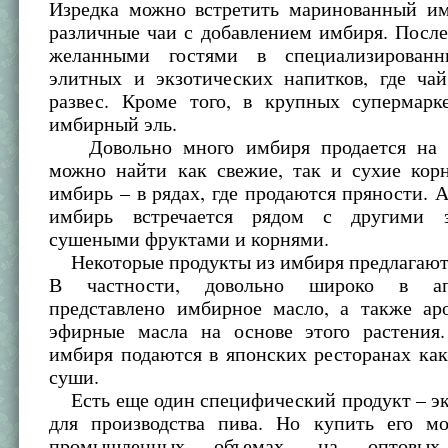
Изредка можно встретить маринованный им
различные чаи с добавлением имбиря. Посл
желанными гостями в специализированн
элитных и экзотических напитков, где чай
развес. Кроме того, в крупных супермарк
имбирный эль.
Довольно много имбиря продается на р
можно найти как свежие, так и сухие кор
имбирь – в рядах, где продаются пряности. 
имбирь встречается рядом с другими э
сушеными фруктами и корнями.
Некоторые продукты из имбиря предлагаютс
В частности, довольно широко в ап
представлено имбирное масло, а также ар
эфирные масла на основе этого растения
имбиря подаются в японских ресторанах ка
суши.
Есть еще один специфический продукт – эк
для производства пива. Но купить его м
промышленных объемах, на оптовых