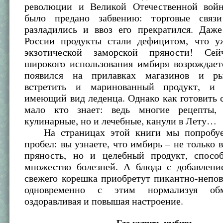
революции и Великой Отечественной вой
было предано забвению: торговые связ
разладились и ввоз его прекратился. Даж
России продукты стали дефицитом, что у
экзотической заморской пряности! Сей
широкого использования имбиря возрождает
появился на прилавках магазинов и р
встретить и маринованный продукт, и з
имеющий вид леденца. Однако как готовить 
мало кто знает: ведь многие рецепты,
кулинарные, но и лечебные, канули в Лету…
На страницах этой книги мы попробуе
пробел: вы узнаете, что имбирь – не только 
пряность, но и целебный продукт, спосо
множество болезней. А блюда с добавлени
свежего корешка приобретут пикантно-непо
одновременно с этим нормализуя обм
оздоравливая и повышая настроение.
Где купить имбирь