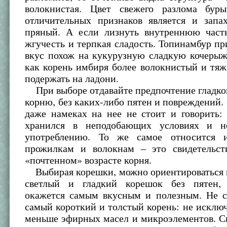
волокнистая. Цвет свежего разлома бур
отличительных признаков является и запа
пряный. А если лизнуть внутреннюю част
жгучесть и терпкая сладость. Топинамбур пр
вкус похож на кукурузную сладкую кочерыж
как корень имбиря более волокнистый и тяж
подержать на ладони.
При выборе отдавайте предпочтение гладко
корню, без каких-либо пятен и повреждений.
даже намеках на нее не стоит и говорить:
хранился в неподобающих условиях и н
употреблению. То же самое относится
прожилкам и волокнам – это свидетельст
«почтенном» возрасте корня.
Выбирая корешки, можно ориентироваться н
светлый и гладкий корешок без пятен, 
окажется самым вкусным и полезным. Не с
самый короткий и толстый корень: не исключ
меньше эфирных масел и микроэлементов. С