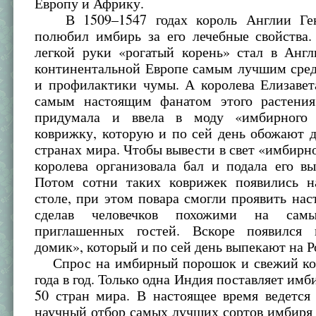
Европу и Африку.
В 1509–1547 годах король Англии Ге
полюбил имбирь за его лечебные свойства.
легкой руки «рогатый корень» стал в Англ
континентальной Европе самым лучшим сред
и профилактики чумы. А королева Елизавет
самым настоящим фанатом этого растени
придумала и ввела в моду «имбирного 
коврижку, которую и по сей день обожают 
странах мира. Чтобы вывести в свет «имбирно
королева организовала бал и подала его в
Потом сотни таких коврижек появились н
столе, при этом повара смогли проявить нас
сделав человечков похожими на самы
приглашенных гостей. Вскоре появился
домик», который и по сей день выпекают на Р
Спрос на имбирный порошок и свежий кор
года в год. Только одна Индия поставляет имб
50 стран мира. В настоящее время ведется
научный отбор самых лучших сортов имбиря