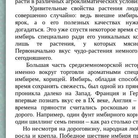
расти в различных агроклиматических услови
Удивительные свойства растения люд
совершенно случайно: ведь внешне имбир
ярок, а о его полезных качествах ну
догадаться. Это уже спустя некоторое время с
имбирь специально ради его уникальных ко
лишь те растения, у которых мясис
Первоначально вкус чудо-растения немного
сегодняшнего.
Большая часть средиземноморской истор
именно вокруг торговли ароматными спец
имбирем, корицей. Имбирь, обладая способ
время сохранять свежесть, был одной из прян
проникла далеко на Запад. Франция и Ге
впервые познать вкус ее в IX веке, Англия – 
времена пряности считались роскошью и
дорого. Например, один фунт имбирного кор
один шиллинг семь пенни – как раз столько ст
Но несмотря на дороговизну, народная лю
росла и крепла. Победное шествие имбиря п