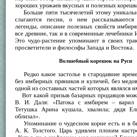
хороших урожаев вкусных и полезных корешк
Больше пяти тысячелетий этому уникаль
слагаются песни, о нем рассказываются
легенды, описание полезных свойств имбиря
все древние, так и в современные лечебники 
Это чудо-растение упоминают в своих трак
просветители и философы Запада и Востока.
Волшебный корешок на Руси
Редко какое застолье в стародавние време
без имбирных пряников и куличей, без медов
одной из составных частей которых являлся и
Вот какой призыв базарных продавцов можн
В. И. Даля: «Патока с имбирем – варил
Тетушка Арина кушала, хвалила; дядя Ел
облизал».
Упоминание о чудесном корне есть и в б
А. К. Толстого. Царь удивлен плохим наст