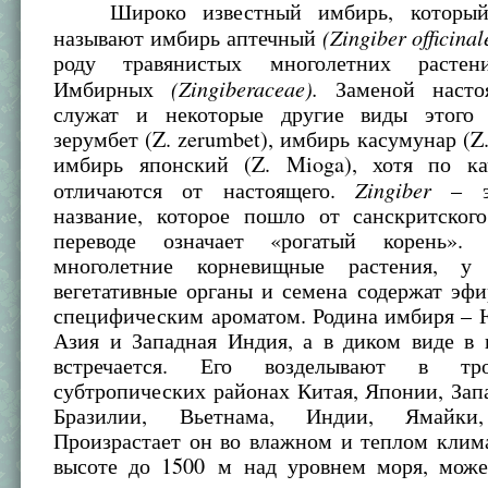
Широко известный имбирь, который 
(Zingiber officinal
называют имбирь аптечный
роду травянистых многолетних растен
(Zingiberaceae).
Имбирных
Заменой насто
служат и некоторые другие виды этого 
зерумбет (Z. zerumbet), имбирь касумунар (Z.
имбирь японский (Z. Mioga), хотя по к
Zingiber
отличаются от настоящего.
– эт
название, которое пошло от санскритского
переводе означает «рогатый корень»
многолетние корневищные растения, у
вегетативные органы и семена содержат эф
специфическим ароматом. Родина имбиря – 
Азия и Западная Индия, а в диком виде в 
встречается. Его возделывают в тр
субтропических районах Китая, Японии, За
Бразилии, Вьетнама, Индии, Ямайки,
Произрастает он во влажном и теплом клим
высоте до 1500 м над уровнем моря, може