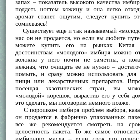
запах – показатель высокого качества имбир
поддеть ногтем кожицу и она легко отход
аромат станет ощутим, следует купить эт
сомневаясь!
Существует еще и так называемый «молодо
нас он не продается, но если вы любите путе
можете купить его на рынках Китая
достоинствам «молодого» имбиря можно от
волокна у него почти не заметны, а кож
нежная, что очищать ее не нужно – достато
помыть, и сразу можно использовать для 
пищи или лекарственных препаратов. Впр
посещая экзотических стран, вы мож
«молодой» корешок, вырастив его у себя до
это сделать, мы поговорим немного позже.
С порошком имбиря проблем выбора, казал
он продается в фабрично упакованных паке
все же рекомендуется смотреть на сро
целостность пакета. То же самое относитс
имбирного масла – если срок его годнос