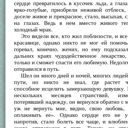
сердце превратилось в кусочек льда, а глаз
ярко-голубые, приобрели неживой отблеск,
доселе живое и прекрасное, стало, высыхая, с
на глазах. Ведь в нем вместо живого те
холодный мрак.
Это видели все, кто жил поблизости, и все
красавице, однако никто не мог ей помочь
горевал, конечно, жених, но ему подсказа
дальних краях чудодейственное лекарство,
только и сможет спасти его любимую. Недол
отправился в путь.
Шел он много дней и ночей, многих людей 
пути, но никто не знал, где растет чу
способное исцелить замерзающую девушку. 
нескольких месяцев странствий, из
потерявший надежду, он вернулся обратно с 
уж не вернуть мне, видно, свою любовь,
оплакивать ее». Однако сердце его не у
напротив, стало болеть все чаще, и влюбл
снова отправился в путь. Теперь он стр