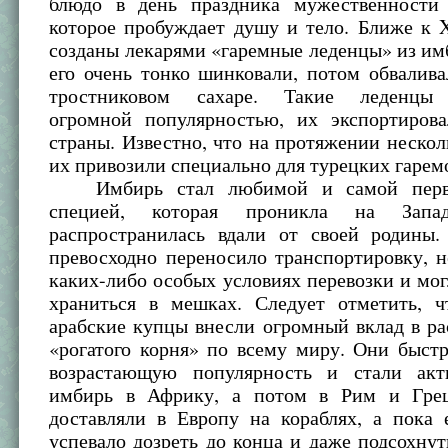
блюдо в день праздника мужественности 
которое пробуждает душу и тело. Ближе к 
созданы лекарями «гаремные леденцы» из им
его очень тонко шинковали, потом обвалив
тростниковом сахаре. Такие леденцы 
огромной популярностью, их экспортиров
страны. Известно, что на протяжении нескол
их привозили специально для турецких гарем
Имбирь стал любимой и самой перво
специей, которая проникла на Зап
распространилась вдали от своей родины.
превосходно переносило транспортировку, 
каких-либо особых условиях перевозки и мог
храниться в мешках. Следует отметить, ч
арабские купцы внесли огромный вклад в р
«рогатого корня» по всему миру. Они быст
возрастающую популярность и стали акт
имбирь в Африку, а потом в Рим и Грец
доставляли в Европу на кораблях, а пока 
успевало дозреть до конца и даже подсохнут