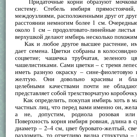
Придаточные корни образуют мочкова
систему. Стебель имбиря прямостоячий,
междоузлиями, расположенными друг от друг
расстоянии немногим более 1 см. Очередны
около 1 см – продолговато-линейные листья
верхушкой делают имбирь несколько похожим
Как и любое другое высшее растение, им
дает семена. Цветки собраны в колосовидн
соцветие; чашечка трубчатая, зеленого ц
чашелистиками. Сами цветки – с тремя лепе
иметь разную окраску – сине-фиолетовую 
желтую. Они довольно красивы и бла
целебными качествами почти не обладаю
представляет собой трехстворчатую коробочку
Как определить, покупая имбирь хоть в ма
частных лиц, что перед вами именно он, жел
а не, допустим, родиола розовая или
Поверхность корня имбиря ровная, длина в с
диаметр – 2–4 см, цвет буровато-желтый, све
разломить, то отчетливо видна структура – 