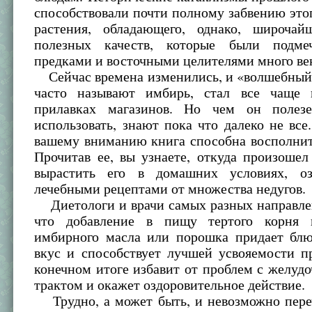
способствовали почти полному забвению это
растения, обладающего, однако, широча
полезных качеств, которые были подм
предками и восточными целителями много век
Сейчас времена изменились, и «волшебный 
часто называют имбирь, стал все чаще 
прилавках магазинов. Но чем он полез
использовать, знают пока что далеко не все
вашему вниманию книга способна восполнит
Прочитав ее, вы узнаете, откуда произоше
вырастить его в домашних условиях, оз
лечебными рецептами от множества недугов.
Диетологи и врачи самых разных направле
что добавление в пищу тертого корня и
имбирного масла или порошка придает бл
вкус и способствует лучшей усвояемости п
конечном итоге избавит от проблем с желу
трактом и окажет оздоровительное действие.
Трудно, а может быть, и невозможно переч