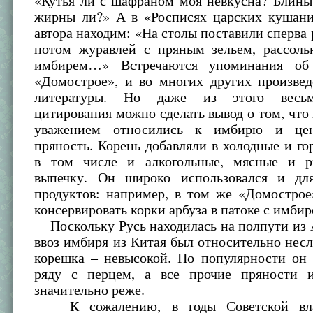
«Кутья ли с шафраном моя невкусна? Блины
жирны ли?» А в «Росписях царских кушани
автора находим: «На столы поставили сперва 
потом журавлей с пряным зельем, рассоль
имбирем…» Встречаются упоминания о
«Домострое», и во многих других произвед
литературы. Но даже из этого весьм
цитирования можно сделать вывод о том, что
уважением относились к имбирю и це
пряность. Корень добавляли в холодные и го
в том числе и алкогольные, мясные и р
выпечку. Он широко использовался и дл
продуктов: например, в том же «Домострое
консервировать корки арбуза в патоке с имбир
Поскольку Русь находилась на полпути из 
ввоз имбиря из Китая был относительно нес
корешка – невысокой. По популярности он 
ряду с перцем, а все прочие пряности и
значительно реже.
К сожалению, в годы Советской вла