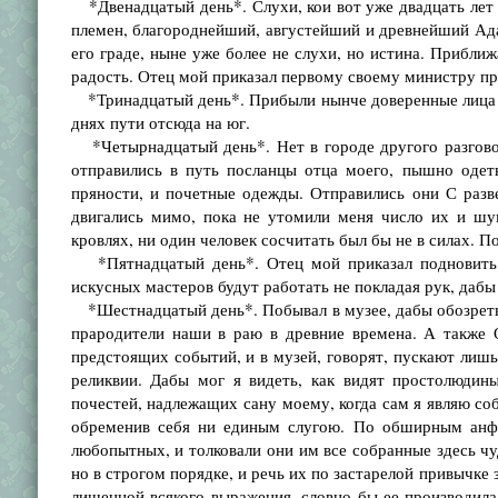
*Двенадцатый день*. Слухи, кои вот уже двадцать лет вс
племен, благороднейший, августейший и древнейший Адам
его граде, ныне уже более не слухи, но истина. Приближ
радость. Отец мой приказал первому своему министру при
*Тринадцатый день*. Прибыли нынче доверенные лица и 
днях пути отсюда на юг.
*Четырнадцатый день*. Нет в городе другого разговора
отправились в путь посланцы отца моего, пышно одеты
пряности, и почетные одежды. Отправились они С раз
двигались мимо, пока не утомили меня число их и шум
кровлях, ни один человек сосчитать был бы не в силах. П
*Пятнадцатый день*. Отец мой приказал подновить П
искусных мастеров будут работать не покладая рук, дабы 
*Шестнадцатый день*. Побывал в музее, дабы обозреть 
прародители наши в раю в древние времена. А также 
предстоящих событий, и в музей, говорят, пускают лишь
реликвии. Дабы мог я видеть, как видят простолюдин
почестей, надлежащих сану моему, когда сам я являю соб
обременив себя ни единым слугою. По обширным анфил
любопытных, и толковали они им все собранные здесь чуд
но в строгом порядке, и речь их по застарелой привычке
лишенной всякого выражения, словно бы ее производила 