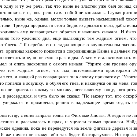
л одну и ту же речь, так что ныне не властен уже был он над с
становить его, пока речь сама собой не кончалась. Глупая ритори
ельно, ныне же, однако, могли только вызвать насмешливый хохот
стали. Трижды прерывал я этого бедного дряхлого осла, дабы испы
ходилось ему возвращаться обратно и начинать сначала. И было 
иквию того ужасного дня, еще пылающую тем жадным огнем, что
блеск..." Я перебил его и задал вопрос о внушительном экспона
т, оригинал какового покоится в сокровищнице Каина в дальнем го
 ответить мне, но не смог и раз, и два. А затем стал вспоминать м
ел, и опять заскрипел с самого начала: "Узрите сие грозное ору
ую тем жадным огнем, что над потемневшими просторами Э
ал его, и каждый раз возвращался он к своему проклятому: "Узрит
то попался в ловушку, и обуял его гнев, и накинулся он на меня, го
 но не пристало какому-то мохаку, невежливому юнцу, позорить
 рассердился, и чуть было не сказал: "По закону тот, кто оскорб
я удержался и промолчал, решив в надлежащее время отдать ег
тству, с коим взирала толпа на Фиговые Листья. А ведь и не ли
 сгнила и рассыпалась в прах, и уцелели только прожилки. Найд
йские одеяния, пока не переведутся на земле фиговые деревья и з
Я же ничего не скажу, ибо так будет благоразумнее. Но горько