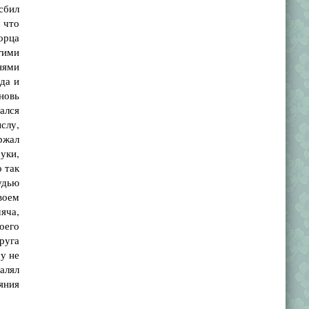
"сбил
 что
орца
гими
нями
да и
новь
бался
ыслу,
ржал
уки,
о так
удью
своем
яча,
оего
друга
му не
алял
яния