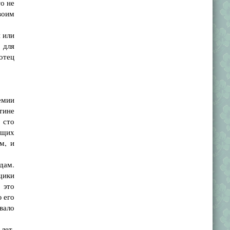
то не
воим
 или
 для
отец
емии
тине
 сто
ющих
м, и
дам.
щики
 это
 его
ывало
лет,