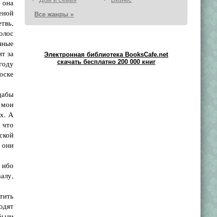
 она
ченой
Все жанры »
твь,
олос
нные
ит за
Электронная библиотека BooksCafe.net
скачать бесплатно 200 000 книг
огоду
тоске
дабы
 мои
их. А
 что
ской
 они
 ибо
аалу,
тить
одят
были