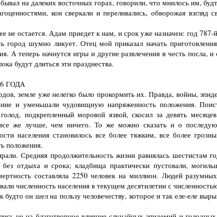
ребывал на далеких восточных горах, говорили, что мнилось им, буд
гоценностями, кои сверкали и переливались, обворожая взгляд с
не остается. Адам приедет к нам, и срок уже назначен: год 787-й
сь город шумно ликует. Отец мой приказал начать приготовления
. А теперь начнутся игры и другие развлечения в честь посла, и 
ока будут длиться эти празднества.
6 ГОДА
рдов, земле уже нелегко было прокормить их. Правда, войны, эпид
ение и уменьшали чудовищную напряженность положения. Поис
 голод, подкрепленный моровой язвой, скосил за девять месяцев
 все же лучше, чем ничего. То же можно сказать и о последу
ости населения становилось все более тяжким, все более грозны
ть положения.
рали. Средняя продолжительность жизни равнялась шестистам го
- без отдыха и срока; кладбища практически пустовали, могиль
мертность составляла 2250 человек на миллион. Людей разумных
вали численность населения в текущем десятилетии с численностью
 будто он шел на пользу человечеству, которое и так еле-еле выр
сь не на благотворное влияние случайных эпидемий и голодных 