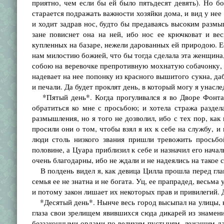
приятно, чем если бы ей было пятьдесят девять). Но б
старается подражать важности хозяйки дома, и вид у нее
и ходит задрав нос, будто бы предаваясь высоким размы
зане повиснет она на ней, ибо нос ее крючковат и ве
купленных на базаре, нежели дарованных ей природою. Е
нам милостию божией, что бы тогда сделала эта женщина, 
собою на веревочке препротивную мохнатую собачонку, а 
надевает на нее попонку из красного вышитого сукна, даб
и печали. Да будет проклят день, в который могу я унасл
*Пятый день*. Когда прогуливался я во Дворе Фонтан
обратиться ко мне с просьбою; и хотела стража разде
размышления, но я того не дозволил, ибо с тех пор, как
просили они о том, чтобы взял я их к себе на службу, и
люди столь низкого звания пришли тревожить просьбо
половине, а Цуара приблизил к себе и назначил его нач
очень благодарны, ибо не ждали и не надеялись на такое с
В полдень видел я, как девица Цилла прошла перед гла
семья ее не знатна и не богата. Уц, ее прапрадед, весьма
и потому закон лишает их некоторых прав и привилегий. 
*Десятый день*. Нынче весь город высыпал на улицы, на 
глаза свои зрелищем явившихся сюда дикарей из знамени
беззаконными ордами по великим пустыням, лежащим да