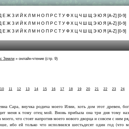
Д
Е
Ж
З
И
Й
К
Л
М
Н
О
П
Р
С
Т
У
Ф
Х
Ц
Ч
Ш
Щ
Э
Ю
Я
[A-Z]
[0-9]
Д
Е
Ж
З
И
Й
К
Л
М
Н
О
П
Р
С
Т
У
Ф
Х
Ц
Ч
Ш
Щ
Э
Ю
Я
[A-Z]
[0-9]
Д
Е
Ж
З
И
Й
К
Л
М
Н
О
П
Р
С
Т
У
Ф
Х
Ц
Ч
Ш
Щ
Э
Ю
Я
[A-Z]
[0-9]
с Земли
»
онлайн-чтение (стр. 9)
10
11
12
13
14
15
16
17
18
19
20
21
22
23
24
на Сара, внучка родича моего Илии, хоть дом этот древен, бог
удит меня к тому отец мой. Вновь прибыла она три дня тому наз
 моего, что стоят напротив моего нового дворца и совсем с ним р
рше, ибо ей только что исполнился шестьдесят один год (что м