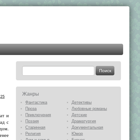
Жанры
25
Фантастика
Детективы
Проза
Любовные романы
ат и
Приключения
Детские
ад с
Поэзия
Драматургия
Старинная
Документальная
ядом.
Религия
Юмор
енее
Дом и семья
Бизнес