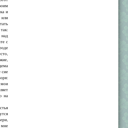
воим
ка и
 или
тать
так:
 над
те с
роде
есто,
жие,
дема
е сие
воря:
 мои
ляет
о на
стья
утся
вери,
 мне