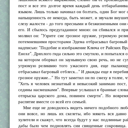
пост и все это долгое время каждый день отбарабанива
языком. Лишь только начинал он болтать, один Бог мог о
напыщенность ее некогда, быть может, и звучали внушит
слезу жалости - до того пресными и безжизненными они 
его. И сбылось предугаданное мною: он сбивался и при
молвил он: "Узрите сие грозное оружие, угрюмую рел
потемневшими просторами Эдема отбрасывал багровый от
надписью: "Подобие и изображение Ключа от Райских Вра
Енохе". Дряхлого гида сильно это смутило, и попытался он
на котором оборвал он заунывную свою речь, но не сум
угрюмую реликвию того ужасного дня, еще пылающ
отбрасывал багровый отблеск..." И дважды еще я перебив
грозное оружие..." Но тут заметил он по смеху в толпе, ч
"Хоть я человек незнатный и невысокий занимаю пост,
седины насмешками". Впервые услышал я бранные слова, и
отпрыска царского дома, повинен смерти". Но воврем
распятие вместе со всей его семьей.
Мне еще не доводилось видеть ничего подобного любопы
они вовсе, но лишь их скелеты, ибо мякоть вся давно
хулители и скажут, что всегда будут у нас подлинные ра
дабы было чем подновлять сии священные сокровища. 