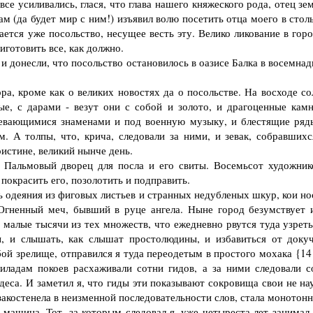
е усиливались, глася, что глава нашего княжеского рода, отец зе
 (да будет мир с ним!) изъявил волю посетить отца моего в стол
ается уже посольство, несущее весть эту. Велико ликование в гор
готовить все, как должно.
донесли, что посольство остановилось в оазисе Балка в восемнад
, кроме как о великих новостях да о посольстве. На восходе со
е, с дарами - везут они с собой и золото, и драгоценные камн
вевающимися знаменами и под военную музыку, и блестящие ряд
. А толпы, что, крича, следовали за ними, и зевак, собравшихс
оистине, великий нынче день.
альмовый дворец для посла и его свиты. Восемьсот художник
покрасить его, позолотить и подправить.
одеяния из фиговых листьев и странных недубленых шкур, кои но
Огненный меч, бывший в руце ангела. Ныне город безумствует и
 малые тысячи из тех множеств, что ежедневно рвутся туда узреть
ы, и слышать, как слышат простолюдины, и избавиться от доку
ой зрелище, отправился я туда переодетым в простого мохака {14}
адам покоев расхаживали сотни гидов, а за ними следовали с
еса. И заметил я, что гиды эти показывают сокровища свои не нау
 закостенела в неизменной последовательности слов, стала монотон
машина. Тот, за которым следовал я, уже четыреста лет занимал 