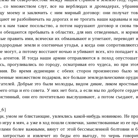
, со множеством слуг, все на верблюдах и дромадерах, убранн
тцу моему и заключить с ним мирный договор: они получат тов
щают не разбойничать на дорогах и не трогать наши караваны и н
и к нам такое посольство, а потом нарушают договор и снова тв
ни обещаются пребывать в областях, для них отведенных, и корми
ые править ими, всячески их обманывают и угнетают, переводят и
одородные земли и охотничьи угодья, а когда они сопротивляются
е могут, а потому восстают ночью и убивают всех, кто попадает к
ть агентов. И тогда наши армии отправляются в поход опустошат
сь, прогуливались по городу, осматривая его чудеса, но при это
ния. Во время аудиенции с обеих сторон произнесено было м
аренные множеством подарков, все больше земледельческими оруди
тателей. Добрые это были молодцы, видом дикие, ликом яростные
оего отца и его совета. У них нет бога, а если мы по доброте серд
истинный, они его почтительно выслушивают, а потом съедают, и
_6}
, умом не блистающие, увлеклись какой-нибудь новинкою. Не пр
 игру в мяч, а уже в ход пошли словечки, заимствованные из ее пр
делами более важными, вянут от этой бессмысленной болтовни и б
о хитростью и извлечет из беды его выгоду, то чернь говори