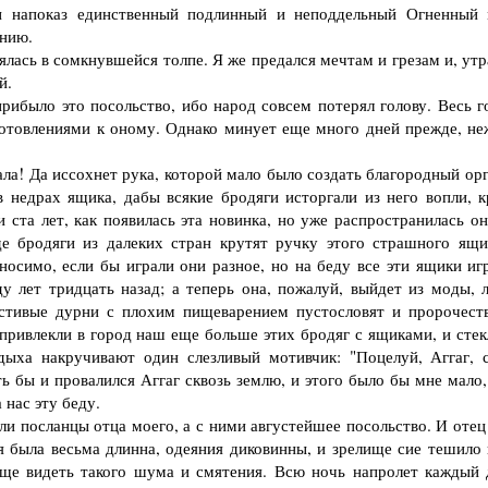
н напоказ единственный подлинный и неподдельный Огненный 
ению.
ась в сомкнувшейся толпе. Я же предался мечтам и грезам и, утр
й.
было это посольство, ибо народ совсем потерял голову. Весь г
готовлениями к оному. Однако минует еще много дней прежде, не
а! Да иссохнет рука, которой мало было создать благородный орг
 недрах ящика, дабы всякие бродяги исторгали из него вопли, к
 ста лет, как появилась эта новинка, но уже распространилась он
е бродяги из далеких стран крутят ручку этого страшного ящи
носимо, если бы играли они разное, но на беду все эти ящики иг
у лет тридцать назад; а теперь она, пожалуй, выйдет из моды, 
естивые дурни с плохим пищеварением пустословят и пророчест
привлекли в город наш еще больше этих бродяг с ящиками, и стек
дыха накручивают один слезливый мотивчик: "Поцелуй, Аггаг, 
ь бы и провалился Аггаг сквозь землю, и этого было бы мне мало,
 нас эту беду.
 посланцы отца моего, а с ними августейшее посольство. И отец
 была весьма длинна, одеяния диковинны, и зрелище сие тешило г
еще видеть такого шума и смятения. Всю ночь напролет каждый 