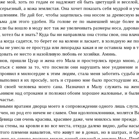
оже мой, хоть по годам ее надлежит ей быть цветущей и веселой,
 серьезный, а кожа землистая. Она хочет показать себя мудрой и у
шлениям. Не дай бог, чтобы зацепилась она носом за древесную ве
сьма для этого удобен. На голове ее по нынешней моде более в
сли бы вошло в моду вот так же увеличивать размеры носа, дарова
хотел бы я знать? Куда бы ни направляла она стопы свои, она влач
когда садится, то берет ее на колени и ласкает, в холодную же п
ы не унесла ее простуда или лихорадка какая и не оставила мир в 
едовать ее место и назойливую любовь ее хозяйки. Аминь.
ов, пришли Цуар и жена его Мала и простерлись предо мною, 
латься с ними за то, что посмели они нарушить мое уединение и
 проявил я милосердие к этим людям, стала меня заботить судьба 
 выполнил я их просьбу, хоть и странно мне было простодушие их,
й своей человека моего сана. Назначил я Малу служить на жен
альником над отроками и положил обоим хорошее жалованье, и были
частье.
вными вратами дворца моего в сопровождении одного лишь слуги,
 учен, но род его ничем не славен. Они идолопоклонники, молятся В
Девица сия очень красива, красивее даже, чем мнилось мне прежде.
стены, на кровли и во все места, откуда далеко видно, дабы насы
того племени иавалитов, что живут не в домах, но в шатрах, и бр
леко на северо-востоке между нашей страной и землею Нод. При