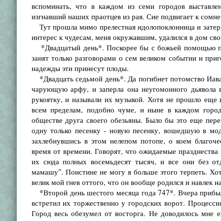
вспоминать, что в каждом из семи городов выставле
изгнавший наших праотцев из рая. Сие подвигает к сомн
Тут прошла мимо прелестная идолопоклонница и затерял
интерес к чудесам, меня окружавшим, удалился в дом сво
*Двадцатый день*. Поскорее бы с божьей помощью при
занят только разговорами о сем великом событии и при
надежды эти принесут плоды.
*Двадцать седьмой день*. Да погибнет потомство Иавал
чарующую арфу, и заперла она неугомонного дьявола в
рукоятку, и называли их музыкой. Хотя не прошло еще и
всем пределам, подобно чуме, и ныне в каждом город
обществе друга своего обезьяны. Было бы это еще пере
одну только песенку - новую песенку, вошедшую в мод
захлебнувшись в этом нелепом потопе, о коем благоч
время от времени. Говорят, что ожидаемые празднества 
их сюда полных восемьдесят тысяч, и все они без от
мамашу". Поистине не могу я больше этого терпеть. Хот
велик мой гнев оттого, что он вообще родился и навлек на
*Второй день шестого месяца года 747*. Вчера прибыли
встретил их торжественно у городских ворот. Процессия
Город весь обезумел от восторга. Не доводилось мне 