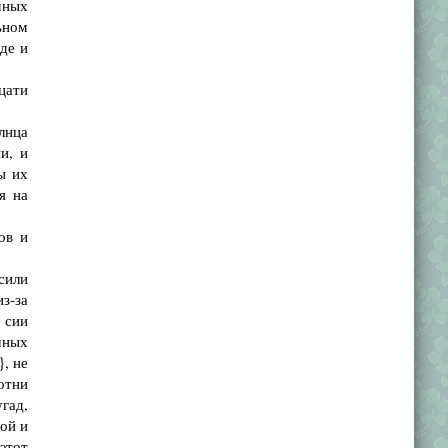
мных
ьном
оде и
цати
лнца
и, и
ы их
я на
ов и
сили
з-за
 сии
чных
, не
отни
гад,
ной и
этот