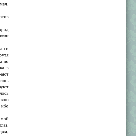
меч,
атив
ород
жели
ан и
рутя
а по
ка в
рают
лишь
вуют
лось
свою
 ибо
 мой
лаз.
дом,