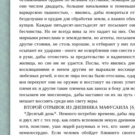
они числом двадцать, большие начальники и поменьше
варварскою пышностью, - явились, дабы покориться о
безделушки и орудия для обработки земли, а взамен обе
купцов. Каждые пятьдесят-шестьдесят лет посылают он
бесчинства. Но не всегда вина за это падает на них. О
мирными ремеслами и земледелием, но агенты, посылаем
другие стоянки, не столь хорошие, и отбирают у них пл
осыпают их ударами - оного же оскорбления они снести н
в руки, дабы отомстить за предательство и надменнос
жилища, но сие им не удается. Послы, что явились дне
восклицаниями и ничем другим не выражали восхище
любезных речей, и после пира послы были отосланы, од
кои перекуют они на оружие и восстанут на своих угне
племя их и другие такие племена как заноза в боку для м
посылаем им миссионера, дабы наставил он их на путь 
мешает воссиять среди них свету веры.
ВТОРОЙ ОТРЫВОК ИЗ ДНЕВНИКА МАФУСАИЛА {6
*Десятый день*. Немного потребно времени, дабы люди
и двух лет с тех пор, как опять вспомнили некую древнюю
хотя, поистине, уши людей разумных и тех, кто занят 
немилосердно. Если человек обойдет ближнего своег