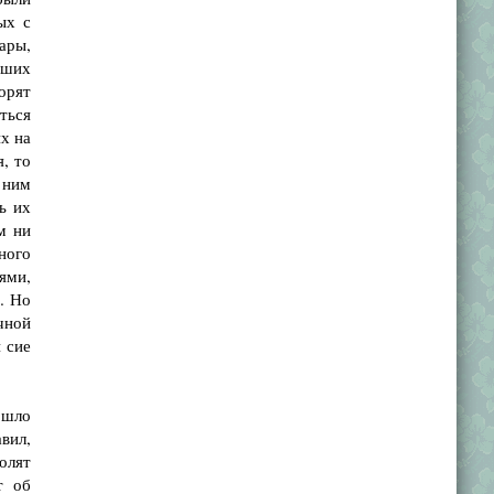
ых с
ары,
аших
орят
ться
х на
, то
 ним
ь их
м ни
ного
ями,
. Но
ечной
 сие
ошло
авил,
олят
т об