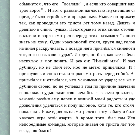
обманутом, что его _"осалили"_, а если кто совершит вдр
трое ворот"_. И вот с развязной наглостью гнуснейшие с
прежде было стройным и прекрасным. Нынче по приказу 
так, как проводили его триста лет тому назад. Девять
девятью в синих чулках. Некоторые из этих синих стояли
в колени и зорко смотрел вперед; этих называют "защитн
знать не хочу. Один красноногий стоял, крутя над голо
начинал раскручивать, а позади него пригибался синеноги
тот, кого называли "судья". И одет, он был, как все сейч
насколько я мог понять. И рек он: "Низкий мяч". И за
дубинку, но не сбил его, ибо не метко прицелился. И т
пригнулись и снова стали зорко смотреть перед собой. А т
пригибался и отгибался, что ускользал от удара; все же
дубиною своею, но не успевал в том по причине плачевно
и положил судью замертво, чем был я весьма доволен, 
каковой разбил ему череп к великой моей радости и уд
дозволения удалиться и получил оное, хотя те, кто стоя
покалечат. Я же вдоволь насмотрелся на эту забаву и бол
хватает игре этой азарта. А кроме того, был там Ие
непобедимые команды, которые знавал он триста лет том
всегда во благо!