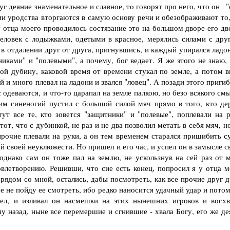
уг деяние знаменательное и славное, то говорят про него, что он _
ии уродства вторгаются в самую основу речи и обезображивают то,
отца моего проводилось состязание это на большом дворе его дв
 человек с лодыжками, одетыми в красное, мерялись силами с дру
 в отдалении друг от друга, пригнувшись, и каждый упирался ладо
иками" и "полевыми", а почему, бог ведает. Я же этого не знаю, 
вой дубину, каковой время от времени стукал по земле, а потом в
й и много плевал на ладони и звался "ловец". А позади этого приги
ас одеваются, и что-то царапал на земле палкою, но безо всякого см
сим синеногий пустил с большой силой мяч прямо в того, кто де
ут все те, кто зовется "защитники" и "полевые", поплевали на р
от, что с дубинкой, не раз и не два позволил метать в себя мяч, н
 прочие плевали на руки, а он тем временем старался пришибить с
й своей неуклюжести. Но пришел и его час, и успел он в замысле 
однако сам он тоже пал на землю, не ускользнув на сей раз от м
овлетворению. Решивши, что сие есть конец, попросил я у отца м
л рядом со мной, остались, дабы посмотреть, как все прочие друг 
ее не пойду ее смотреть, ибо редко наносится удачный удар и пото
вел, и изливал он насмешки на этих нынешних игроков и восхв
у назад, ныне все перемершие и сгнившие - хвала Богу, его же де