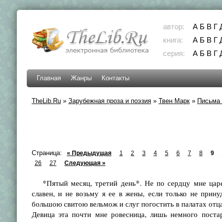
автор:
А
Б
В
Г
книга:
А
Б
В
Г
серия:
А
Б
В
Г
Главная
Жанры
Контакты
TheLib.Ru
»
Зарубежная проза и поэзия
»
Твен Марк
»
Письма 
Страница:
« Предыдущая
1
2
3
4
5
6
7
8
9
26
27
Следующая »
*Пятый месяц, третий день*. Не по сердцу мне царев
славен, и не возьму я ее в жены, если только не прин
большою свитою вельмож и слуг погостить в палатах отца
Девица эта почти мне ровесница, лишь немного поста