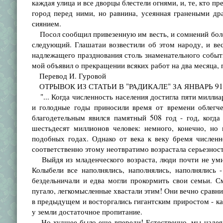
каждая улица и все дворцы блестели огнями, и, те, кто п
город перед ними, но равнина, усеянная гранеными дра
сиянием.
Посол сообщил привезенную им весть, и сомнений более 
следующий. Глашатаи возвестили об этом народу, и ве
надлежащего празднования столь знаменательного события
мой объявил о прекращении всяких работ на два месяца, п
Перевод И. Гуровой
ОТРЫВОК ИЗ СТАТЬИ В "РАДИКАЛЕ" ЗА ЯНВАРЬ 91
"... Когда численность населения достигла пяти миллиа
и голодные годы приносили время от времени облегч
благодетельным явился памятный 508 год - год, когда
шестьдесят миллионов человек: немного, конечно, но
подобных годах. Однако от века к веку бремя численн
соответственно этому неотвратимо возрастала серьезнос
Выйдя из младенческого возраста, люди почти не уми
Колыбели все наполнялись, наполнялись, наполнялись 
бездельничали и едва могли прокормить свои семьи. С
пугало, легкомысленные хвастали этим! Они вечно сравни
в предыдущем и восторгались гигантским приростом - как
у земли достаточное пропитание.
Но худшее было еще впереди! Естественно, мы надеяли