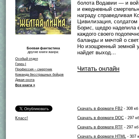
болота Водавии — и войн
и ежедневный смертельн
награду справедливая К
Цивилизация, солдатом 
Борис, щедро наделила е
каждого своего подопечн
баланды и мечтой о све
Но изощренный земной у
Боевая фантастика
найдет выход…
другие книги жанра:
Особый отдел
Горец I
Читать онлайн
Профессия – смертник
Команда бесстрашных бойцов
Дикая охота
Все книги »
Скачать в формате FB2
- 308 кб
Скачать в формате DOC
- 297 к
Класс!
Скачать в формате RTF
- 297 кб
Скачать в формате HTML
- 307 