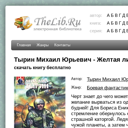
автор:
А
Б
В
Г
Д
книга:
А
Б
В
Г
Д
серия:
А
Б
В
Г
Д
Главная
Жанры
Контакты
Тырин Михаил Юрьевич - Желтая л
скачать книгу бесплатно
Автор:
Тырин Михаил Ю
Жанр:
Боевая фантасти
Черт знает до чего може
желание вырваться из о
будней! Для Бориса Ени
стремление обернулось 
страшной каторгой. Лед
чужой планеты, а затем