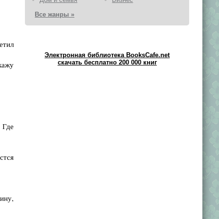
Все жанры »
етил
Электронная библиотека BooksCafe.net
скачать бесплатно 200 000 книг
кажу
 Где
стся
ину,