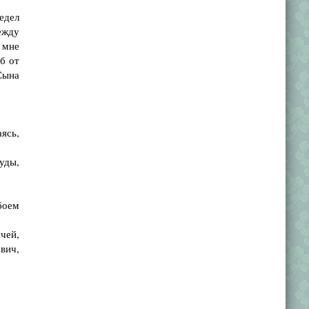
едел
ежду
 мне
иб от
Сына
ясь,
уды,
боем
чей,
вич,