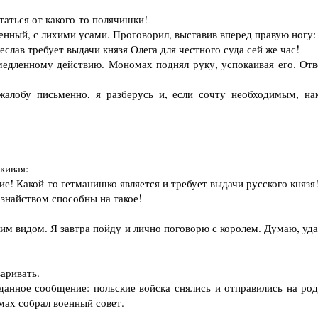
таться от какого-то полячишки!
ый, с лихими усами. Проговорил, выставив вперед правую ногу:
ав требует выдачи князя Олега для честного суда сей же час!
медленному действию. Мономах поднял руку, успокаивая его. Отв
лобу письменно, я разберусь и, если сочту необходимым, на
кивая:
! Какой-то гетманишко является и требует выдачи русского князя!
азнайством способны на такое!
им видом. Я завтра пойду и лично поговорю с королем. Думаю, уда
аривать.
нное сообщение: польские войска снялись и отправились на род
мах собрал военный совет.