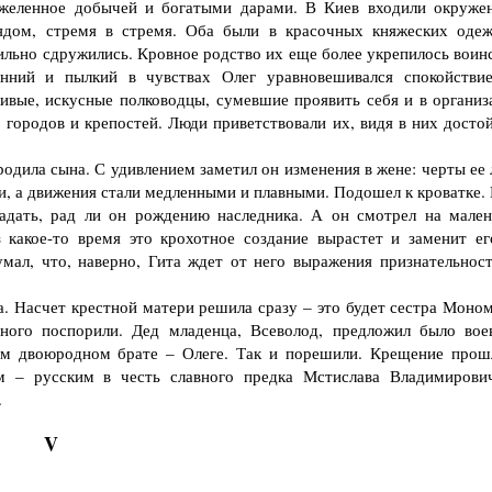
желенное добычей и богатыми дарами. В Киев входили окруже
дом, стремя в стремя. Оба были в красочных княжеских одеж
льно сдружились. Кровное родство их еще более укрепилось воин
енний и пылкий в чувствах Олег уравновешивался спокойстви
ивые, искусные полководцы, сумевшие проявить себя и в организ
х городов и крепостей. Люди приветствовали их, видя в них досто
ила сына. С удивлением заметил он изменения в жене: черты ее 
и, а движения стали медленными и плавными. Подошел к кроватке. 
гадать, рад ли он рождению наследника. А он смотрел на мален
 какое-то время это крохотное создание вырастет и заменит ег
мал, что, наверно, Гита ждет от него выражения признательност
Насчет крестной матери решила сразу – это будет сестра Моном
ного поспорили. Дед младенца, Всеволод, предложил было вое
ем двоюродном брате – Олеге. Так и порешили. Крещение прош
 – русским в честь славного предка Мстислава Владимирови
.
V