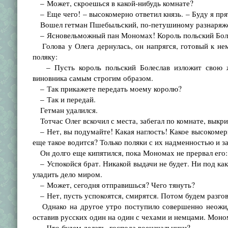
– Может, скроешься в какой-нибудь комнате?
– Еще чего! – высокомерно ответил князь. – Буду я пря
Вошел гетман Пшебыльский, по-петушиному разнаряженн
– Ясновельможный пан Мономах! Король польский Болесл
Голова у Олега дернулась, он напрягся, готовый к не
поляку:
– Пусть король польский Болеслав изложит свою жа
виновника самым строгим образом.
– Так прикажете передать моему королю?
– Так и передай.
Гетман удалился.
Тотчас Олег вскочил с места, забегал по комнате, выкри
– Нет, вы подумайте! Какая наглость! Какое высокомерие
еще такое водится? Только поляки с их надменностью и з
Он долго еще кипятился, пока Мономах не прервал его:
– Успокойся брат. Никакой выдачи не будет. Ни под как
уладить дело миром.
– Может, сегодня отправишься? Чего тянуть?
– Нет, пусть успокоятся, смирятся. Потом будем разгов
Однако на другое утро поступило совершенно неожида
оставив русских один на один с чехами и немцами. Моно
– Что будем делать, господа военачальники?