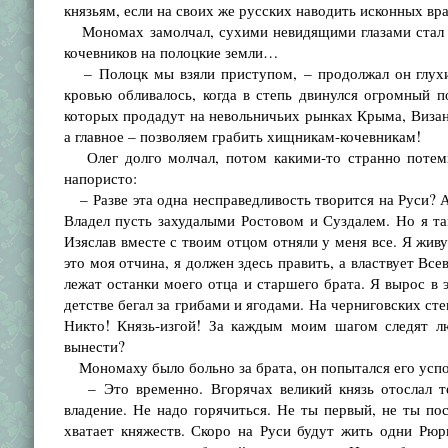
князьям, если на своих же русских наводить исконных вра
Мономах замолчал, сухими невидящими глазами стал см
кочевников на полоцкие земли…
– Полоцк мы взяли приступом, – продолжал он глухим
кровью обливалось, когда в степь двинулся огромный п
которых продадут на невольничьих рынках Крыма, Визан
а главное – позволяем грабить хищникам-кочевникам!
Олег долго молчал, потом какими-то странно потемн
напористо:
– Разве эта одна несправедливость творится на Руси? А
Владел пусть захудалыми Ростовом и Суздалем. Но я та
Изяслав вместе с твоим отцом отняли у меня все. Я живу
это моя отчина, я должен здесь править, а властвует Все
лежат останки моего отца и старшего брата. Я вырос в 
детстве бегал за грибами и ягодами. На черниговских сте
Никто! Князь-изгой! За каждым моим шагом следят лю
вынести?
Мономаху было больно за брата, он попытался его успо
– Это временно. Вгорячах великий князь отослал теб
владение. Не надо горячиться. Не ты первый, не ты пос
хватает княжеств. Скоро на Руси будут жить одни Рюр