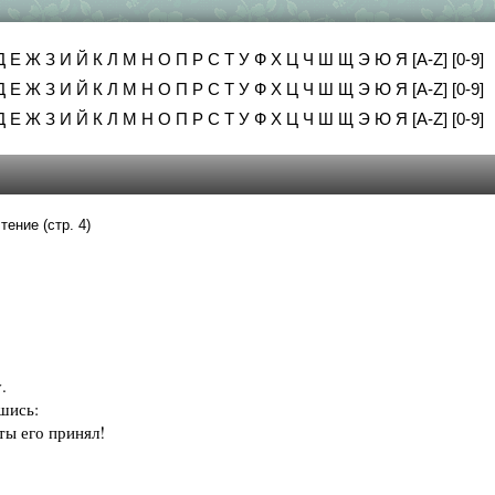
Д
Е
Ж
З
И
Й
К
Л
М
Н
О
П
Р
С
Т
У
Ф
Х
Ц
Ч
Ш
Щ
Э
Ю
Я
[A-Z]
[0-9]
Д
Е
Ж
З
И
Й
К
Л
М
Н
О
П
Р
С
Т
У
Ф
Х
Ц
Ч
Ш
Щ
Э
Ю
Я
[A-Z]
[0-9]
Д
Е
Ж
З
И
Й
К
Л
М
Н
О
П
Р
С
Т
У
Ф
Х
Ц
Ч
Ш
Щ
Э
Ю
Я
[A-Z]
[0-9]
тение (стр. 4)
.
шись:
ы его принял!