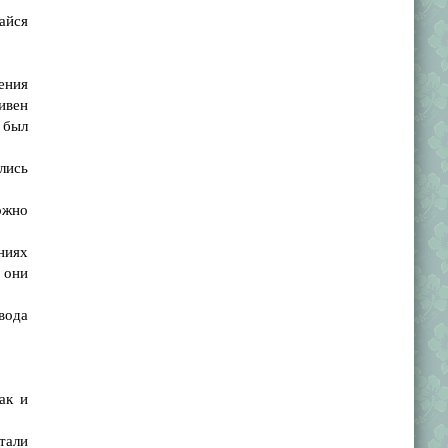
айся
ения
ивен
 был
лись
ожно
ниях
 они
вода
ак и
тали