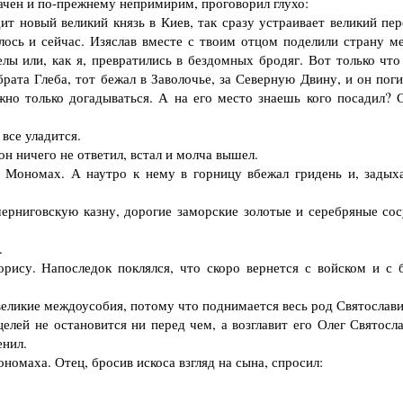
ачен и по-прежнему непримирим, проговорил глухо:
 новый великий князь в Киев, так сразу устраивает великий пер
илось и сейчас. Изяслав вместе с твоим отцом поделили страну м
лы или, как я, превратились в бездомных бродяг. Вот только что
брата Глеба, тот бежал в Заволочье, за Северную Двину, и он пог
жно только догадываться. А на его место знаешь кого посадил? 
все уладится.
н ничего не ответил, встал и молча вышел.
ономах. А наутро к нему в горницу вбежал гридень и, задыха
рниговскую казну, дорогие заморские золотые и серебряные сос
.
су. Напоследок поклялся, что скоро вернется с войском и с 
еликие междоусобия, потому что поднимается весь род Святослави
лей не остановится ни перед чем, а возглавит его Олег Святосла
енил.
омаха. Отец, бросив искоса взгляд на сына, спросил: