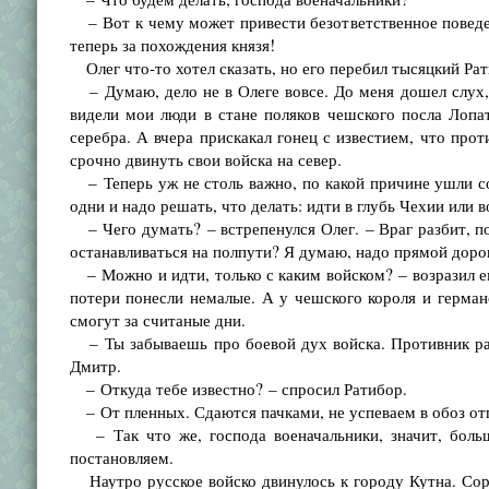
– Вот к чему может привести безответственное поведен
теперь за похождения князя!
Олег что-то хотел сказать, но его перебил тысяцкий Рат
– Думаю, дело не в Олеге вовсе. До меня дошел слух, 
видели мои люди в стане поляков чешского посла Лопат
серебра. А вчера прискакал гонец с известием, что про
срочно двинуть свои войска на север.
– Теперь уж не столь важно, по какой причине ушли с
одни и надо решать, что делать: идти в глубь Чехии или 
– Чего думать? – встрепенулся Олег. – Враг разбит, п
останавливаться на полпути? Я думаю, надо прямой доро
– Можно и идти, только с каким войском? – возразил ем
потери понесли немалые. А у чешского короля и герман
смогут за считаные дни.
– Ты забываешь про боевой дух войска. Противник раз
Дмитр.
– Откуда тебе известно? – спросил Ратибор.
– От пленных. Сдаются пачками, не успеваем в обоз от
– Так что же, господа военачальники, значит, больш
постановляем.
Наутро русское войско двинулось к городу Кутна. Соро