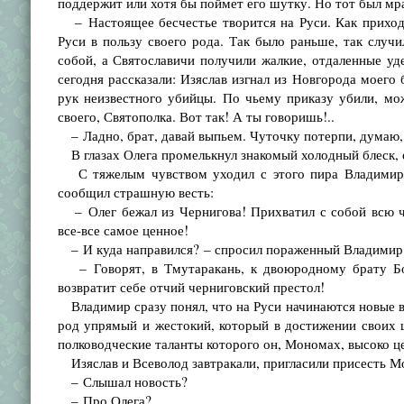
поддержит или хотя бы поймет его шутку. Но тот был мр
– Настоящее бесчестье творится на Руси. Как приходит
Руси в пользу своего рода. Так было раньше, так случ
собой, а Святославичи получили жалкие, отдаленные уде
сегодня рассказали: Изяслав изгнал из Новгорода моего 
рук неизвестного убийцы. По чьему приказу убили, мо
своего, Святополка. Вот так! А ты говоришь!..
– Ладно, брат, давай выпьем. Чуточку потерпи, думаю, 
В глазах Олега промелькнул знакомый холодный блеск, о
С тяжелым чувством уходил с этого пира Владимир М
сообщил страшную весть:
– Олег бежал из Чернигова! Прихватил с собой всю че
все-все самое ценное!
– И куда направился? – спросил пораженный Владимир
– Говорят, в Тмутаракань, к двоюродному брату Бори
возвратит себе отчий черниговский престол!
Владимир сразу понял, что на Руси начинаются новые в
род упрямый и жестокий, который в достижении своих це
полководческие таланты которого он, Мономах, высоко ц
Изяслав и Всеволод завтракали, пригласили присесть Мон
– Слышал новость?
– Про Олега?