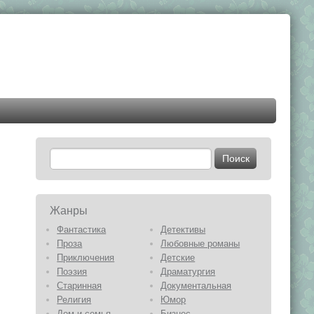
Жанры
Фантастика
Детективы
Проза
Любовные романы
Приключения
Детские
Поэзия
Драматургия
Старинная
Документальная
Религия
Юмор
Дом и семья
Бизнес