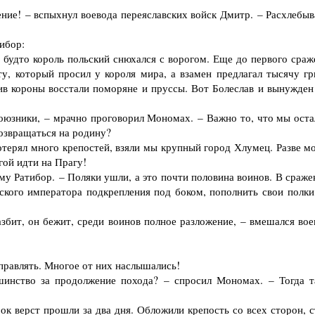
ие! – вспыхнул воевода переяславских войск Дмитр. – Расхлебыв
ибор:
будто король польский снюхался с ворогом. Еще до первого сраж
у, который просил у короля мира, а взамен предлагал тысячу гр
тив короны восстали поморяне и пруссы. Вот Болеслав и вынужден
оюзники, – мрачно проговорил Мономах. – Важно то, что мы оста
возвращаться на родину?
отерял много крепостей, взяли мы крупный город Хлумец. Разве м
гой идти на Прагу!
у Ратибор. – Поляки ушли, а это почти половина воинов. В сраже
ского императора подкрепления под боком, пополнить свои полки
бит, он бежит, среди воинов полное разложение, – вмешался вое
правлять. Многое от них наслышались!
инство за продолжение похода? – спросил Мономах. – Тогда т
к верст прошли за два дня. Обложили крепость со всех сторон, с