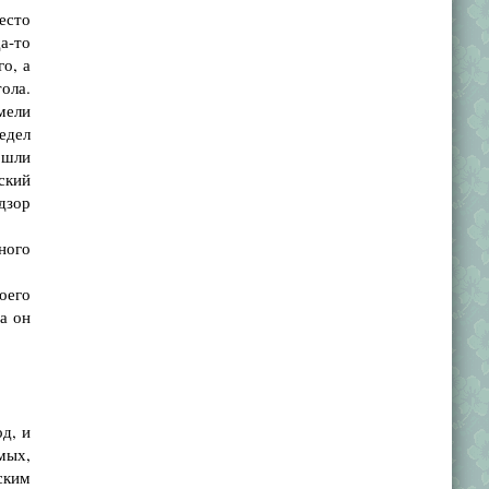
место
да-то
о, а
ола.
мели
едел
ошли
ский
дзор
ного
оего
а он
д, и
мых,
ским