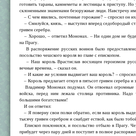
готовить тараны, камнеметы и лестницы к приступу. Но
склоненными знаменами безоружные люди. Навстречу им
– С чем явились, почтенные горожане? – спросил он их
– Смилуйся, князь, – выступил вперед седобородый ста
гривен серебра.
– Хорошо, – ответил Мономах. – Ни один дом не будет
на Прагу.
В распоряжение русских воинов было предоставлено 
посольство чешского короля во главе с епископом.
– Наш король Врастислав восхищен героизмом русск
вечные времена, – сказал он.
– И какие же условия выдвигает ваш король? – спроси
– Король предлагает откуп в пятьсот гривен серебра и 
Владимир Мономах подумал. Он отвоевал огромные по
войска, перед ним лежала столица противника. Надо 
большими богатствами!
И он ответил:
– Я поверну свои полки обратно, если ваш король выдел
тысячу гривен серебром и снабдит ествой, как было тобой
Епископ поклонился, и посольство отбыло в Прагу. Чер
прибудет через пару дней и поступит в полное распоряже