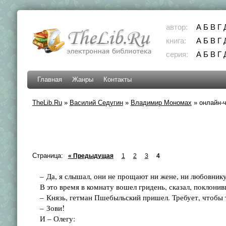
автор:
А
Б
В
Г
книга:
А
Б
В
Г
серия:
А
Б
В
Г
Главная
Жанры
Контакты
TheLib.Ru
»
Василий Седугин
»
Владимир Мономах
»
онлайн-ч
Страница:
« Предыдущая
1
2
3
4
– Да, я слышал, они не прощают ни жене, ни любовнику
В это время в комнату вошел гридень, сказал, поклонив
– Князь, гетман Пшебыльский пришел. Требует, чтобы т
– Зови!
И – Олегу: