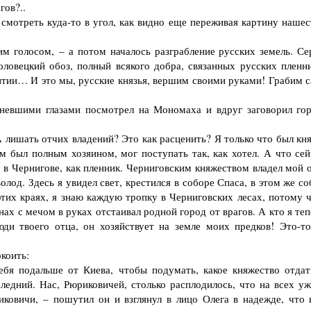
гов?..
отреть куда-то в угол, как видно еще переживая картину нашес
 голосом, – а потом началось разграбление русских земель. Се
оловецкий обоз, полный всякого добра, связанных русских пленни
тии… И это мы, русские князья, вершим своими руками! Грабим с
евшими глазами посмотрел на Мономаха и вдруг заговорил гор
 лишать отчих владений? Это как расценить? Я только что был кня
м был полным хозяином, мог поступать так, как хотел. А что сей
 в Чернигове, как пленник. Черниговским княжеством владел мой о
волод. Здесь я увидел свет, крестился в соборе Спаса, в этом же с
этих краях, я знаю каждую тропку в Черниговских лесах, потому ч
нах с мечом в руках отстаивал родной город от врагов. А кто я те
ди твоего отца, он хозяйствует на земле моих предков! Это-то
коить:
я подальше от Киева, чтобы подумать, какое княжество отдат
ледний. Нас, Рюриковичей, столько расплодилось, что на всех уж
иковичи, – пошутил он и взглянул в лицо Олега в надежде, что 