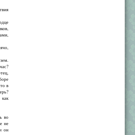
твия
рдце
ков,
ами,
ячо,
зем.
час?
тец,
оборе
то в
перь?
 как
ь во
е не
и он