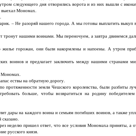
 утром следующего дня отворились ворота и из них вышли с икона
 выехал Мономах.
.
рик. – Не разоряй нашего города. А мы готовы выплатить выкуп в
 тронут нашими воинами. Мы переночуем, а завтра двинемся дал
жилье горожан, они были накормлены и напоены. А утром при
их воинов и предлагает заключить между нашими странами ми
л Мономах.
запас ествы на обратную дорогу.
 протяженности земли Чешского королевства, были разбиты лу
требовать больше, чтобы возвратиться на родину победителем
ит дары на каждого воина и семьям погибших воинов, а также упл
 сказано.
ез неделю пришел ответ, что все условия Мономаха приняты, а о
ние русского князя.