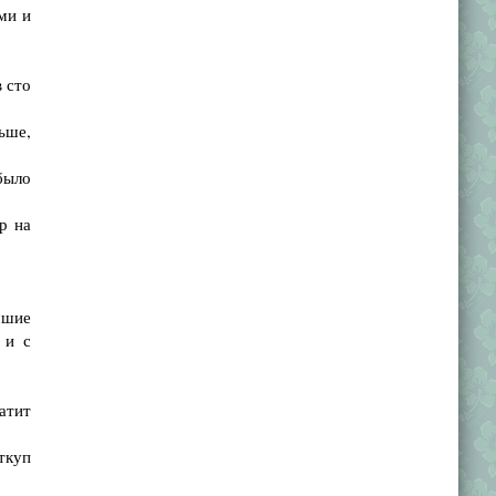
ми и
 сто
ьше,
было
р на
чшие
 и с
атит
ткуп