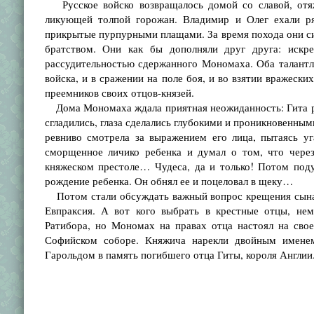
Русское войско возвращалось домой со славой, отя
ликующей толпой горожан. Владимир и Олег ехали ря
прикрытые пурпурными плащами. За время похода они си
братством. Они как бы дополняли друг друга: искр
рассудительностью сдержанного Мономаха. Оба талантл
войска, и в сражении на поле боя, и во взятии вражески
преемников своих отцов-князей.
Дома Мономаха ждала приятная неожиданность: Гита род
сгладились, глаза сделались глубокими и проникновенным
ревниво смотрела за выражением его лица, пытаясь у
сморщенное личико ребенка и думал о том, что через
княжеском престоле… Чудеса, да и только! Потом поду
рождение ребенка. Он обнял ее и поцеловал в щеку…
Потом стали обсуждать важный вопрос крещения сына. 
Евпраксия. А вот кого выбрать в крестные отцы, нем
Ратибора, но Мономах на правах отца настоял на сво
Софийском соборе. Княжича нарекли двойным именем
Гарольдом в память погибшего отца Гиты, короля Англии