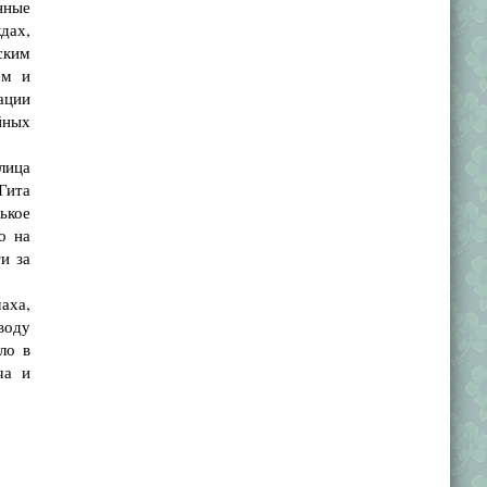
нные
дах,
ским
ем и
ации
йных
лица
Гита
ькое
о на
и за
аха,
воду
ло в
ча и