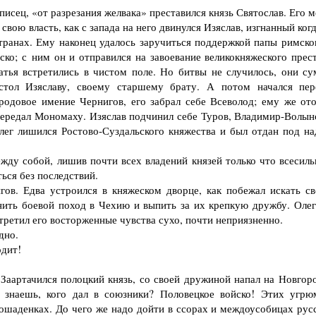
исец, «от разрезания желвака» преставился князь Святослав. Его 
свою власть, как с запада на него двинулся Изяслав, изгнанный ког
транах. Ему наконец удалось заручиться поддержкой папы римског
ско; с ним он и отправился на завоевание великокняжеского прест
атья встретились в чистом поле. Но битвы не случилось, они су
естол Изяславу, своему старшему брату. А потом начался пер
родовое имение Чернигов, его забрал себе Всеволод; ему же от
 передал Мономаху. Изяслав подчинил себе Туров, Владимир-Волын
Олег лишился Ростово-Суздальского княжества и был отдан под на
ду собой, лишив почти всех владений князей только что всесиль
ься без последствий.
. Едва устроился в княжеском дворце, как побежал искать св
нить боевой поход в Чехию и выпить за их крепкую дружбу. Олег
стретил его восторженные чувства сухо, почти неприязненно.
дно.
одит!
аартачился полоцкий князь, со своей дружиной напал на Новгоро
 знаешь, кого дал в союзники? Половецкое войско! Этих угрю
ошаденках. До чего же надо дойти в ссорах и междоусобицах рус