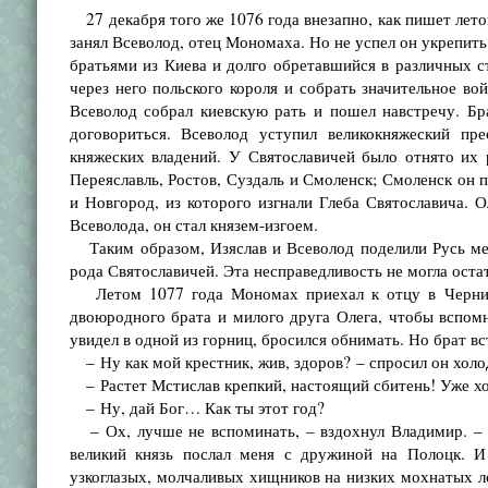
27 декабря того же 1076 года внезапно, как пишет летоп
занял Всеволод, отец Мономаха. Но не успел он укрепить 
братьями из Киева и долго обретавшийся в различных с
через него польского короля и собрать значительное вой
Всеволод собрал киевскую рать и пошел навстречу. Бр
договориться. Всеволод уступил великокняжеский пр
княжеских владений. У Святославичей было отнято их 
Переяславль, Ростов, Суздаль и Смоленск; Смоленск он
и Новгород, из которого изгнали Глеба Святославича. 
Всеволода, он стал князем-изгоем.
Таким образом, Изяслав и Всеволод поделили Русь меж
рода Святославичей. Эта несправедливость не могла остат
Летом 1077 года Мономах приехал к отцу в Чернигов
двоюродного брата и милого друга Олега, чтобы вспом
увидел в одной из горниц, бросился обнимать. Но брат в
– Ну как мой крестник, жив, здоров? – спросил он холо
– Растет Мстислав крепкий, настоящий сбитень! Уже х
– Ну, дай Бог… Как ты этот год?
– Ох, лучше не вспоминать, – вздохнул Владимир. – З
великий князь послал меня с дружиной на Полоцк. И
узкоглазых, молчаливых хищников на низких мохнатых л